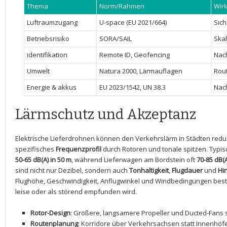
Thema
Norm/Rahmen
Wir
Luftraumzugang
U-space (EU ⁢2021/664)
Sich
Betriebsrisiko
SORA/SAIL
Skal
identifikation
Remote ID, Geofencing
Nach
Umwelt
Natura 2000, Lärmauflagen
Rout
Energie & akkus
EU 2023/1542, UN​ 38.3
Nach
Lärmschutz​ und Akzeptanz
Elektrische ⁣Lieferdrohnen können den ⁣Verkehrslärm in Städten red
‌spezifisches​
Frequenzprofil
‌durch ⁢Rotoren und tonale spitzen.⁣ Typisc
50-65 dB(A) ‍in 50 m
, während Lieferwagen ‍am Bordstein oft
70-85 dB(A
sind nicht nur Dezibel, sondern auch
Tonhaltigkeit
,
Flugdauer
⁢und
Hi
Flughöhe, Geschwindigkeit, ​Anflugwinkel und‍ Windbedingungen⁣ bestim
leise⁤ oder als ⁣störend empfunden wird.
Rotor-Design
:‌ Größere, langsamere Propeller und Ducted-Fans 
Routenplanung
: ⁣Korridore über Verkehrsachsen statt Innenhöf