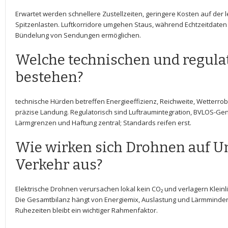
Erwartet ⁤werden schnellere Zustellzeiten,⁣ geringere Kosten auf der ‍le
Spitzenlasten. ‌Luftkorridore⁢ umgehen Staus, ‌während Echtzeitdaten⁢
Bündelung von Sendungen ermöglichen.
Welche technischen ‍und regula
bestehen?
technische ‌Hürden betreffen Energieeffizienz, Reichweite, Wetterro
präzise Landung. Regulatorisch‍ sind Luftraumintegration, BVLOS-G
Lärmgrenzen und Haftung zentral; Standards reifen‍ erst.
Wie wirken sich​ Drohnen auf 
Verkehr aus?
Elektrische Drohnen verursachen lokal⁣ kein CO₂ und verlagern Klei
‍Die Gesamtbilanz hängt von Energiemix, ⁢Auslastung und Lärmminde
Ruhezeiten bleibt ⁣ein wichtiger Rahmenfaktor.