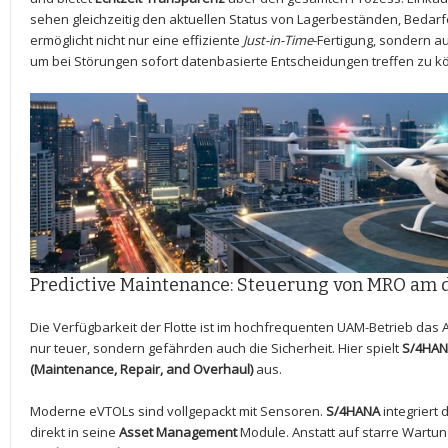
sehen gleichzeitig den aktuellen Status von Lagerbeständen, Bedarf
ermöglicht nicht nur eine effiziente
Just-in-Time
-Fertigung, sondern a
um bei Störungen sofort datenbasierte Entscheidungen treffen zu k
Predictive Maintenance: Steuerung von MRO am d
Die Verfügbarkeit der Flotte ist im hochfrequenten UAM-Betrieb das A
nur teuer, sondern gefährden auch die Sicherheit. Hier spielt
S/4HA
(Maintenance, Repair, and Overhaul)
aus.
Moderne eVTOLs sind vollgepackt mit Sensoren.
S/4HANA
integriert
direkt in seine
Asset Management
Module. Anstatt auf starre Wartun