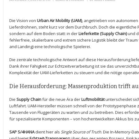
NOVEMBER 3, 2025 10:19 PM
\
LEAVE A COMMENT
\
BY
AXEL FRANKE
Die Vision von
Urban Air Mobility (UAM)
, angetrieben von autonomen F
Lieferdrohnen, steht kurz vor dem Durchbruch. Doch die eigentliche 
sondern auf dem Boden statt: in der
Lieferkette (Supply Chain)
und d
fehlerfreie, skalierbare und extrem sichere Logistik bleibt der Traum
and Landing) eine technologische Spielerei.
Die zentrale technologische Antwort auf diese Herausforderung liefe
Dank ihrer Fähigkeit zur Echtzeitverarbeitung ist sie das unverzicht
Komplexität der UAM-Lieferketten zu steuern und die nötige operativ
Die Herausforderung: Massenproduktion trifft au
Die
Supply Chain
für die neue Ära der
Luftmobilität
unterscheidet sic
Luftfahrt. UAM-Hersteller müssen schnell von der Prototypenphase 
Tausende von Fluggeräten zu warten und zu betreiben. Dies erforder
für spezialisierte Komponenten – von hochentwickelten Akkus bis z
SAP S/4HANA
dient hier als
Single Source of Truth
. Die In-Memory-Dat
und bietet
Echtzeit-Transparenz
über den gesamten Prozess. Einkäuf