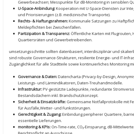
Gewerbeachsen; Messpunkte‍ für dB-Monitoring in sensiblen Qu
U-Space-Anbindung:
Kooperation mit U-Space-Diensten zur Inte
und‍ Priorisierungen (z.B. medizinische Transporte).
Rechts-​ &⁣ Haftungsrahmen:
Kommunale Satzungen zu Haftpflic
Meldepflichten⁤ bei‍ Zwischenfällen.
Partizipation & Transparenz:
Öffentliche Karten mit Flugrouten, 
Quartiersräten​ und ‌Gewerbetreibenden.
umsetzungsschritte‍ sollten datenbasiert, ⁢interdisziplinär und skalierb
sind robuste⁤ Governance-Strukturen, resiliente Energie- und IT-Infrastr
Zugänglichkeit für alle Stadtteile sowie ​kontinuierliches Monitoring ⁣
Governance ​& Daten:
Datencharta (Privacy-by-Design,‍ Anonymi
Leistungs- und Lärmindikatoren, Daten-Treuhandmodelle.
Infrastruktur:
PV-gestützte‍ Ladepunkte, redundante Stromverso
Bestandsdächern inkl. Brandschutzkonzept.
Sicherheit & Einsatzkräfte:
Gemeinsame Notfallprotokolle mit F
für ⁣Ausfälle,Wetter- ‌und Funkstörungen.
Gerechtigkeit & Zugang:
⁤Einbindung peripherer ⁣Quartiere, barri
essentielle Lieferungen.
monitoring & KPIs:
On-Time-rate, ‌CO₂-Einsparung, ⁢dB-Mittelwert
Berichtspflicht an Ausschüsse.