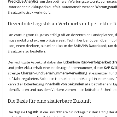
Predictive Analytics
, um den optimalen Wartungszeitpunkt vorherzu
Rotor oder ein Akkupack) ausfällt. Automatisch werden
Wartungsauf
Ersatzteillogistik verknüpft.
Dezentrale Logistik an Vertiports mit perfekter T
Die Wartung von Flugtaxis erfolgt oft an dezentralen Landeplätzen
muss mobil und extrem präzise sein. Techniker benötigen über mobi
Fiori) einen direkten, aktuellen Blick in die
S/4HANA-Datenbank
, um d
Ersatzteile zu bestellen.
Der wichtigste Aspekt ist dabei die
lückenlose Rückverfolgbarkeit (Tra
und jeder Akku erhält eine eindeutige Seriennummer, die im
SAP S/
strenge
Chargen- und Serialnummern-Verwaltung
ist essenziell für 
Luftfahrtregularien. Sollte ein Hersteller einen Mangel in einer spez
kann die Flottenleitung
innerhalb von Sekunden
alle betroffenen Fl
identifizieren und aus dem Verkehr ziehen – ein kritischer Sicherhe
Die Basis für eine skalierbare Zukunft
Die digitale
Logistik
ist die unsichtbare Grundlage für den Erfolg der
a