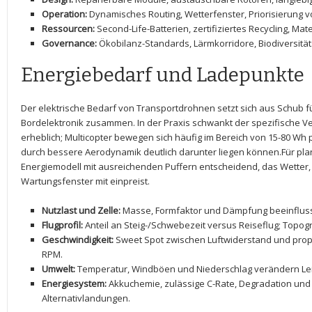
Operation:
Dynamisches Routing,‍ Wetterfenster, ​Priorisierung⁤
Ressourcen:
Second-Life-Batterien, ​zertifiziertes Recycling, ⁢Mat
Governance:
Ökobilanz-Standards, Lärmkorridore, Biodiversität
Energiebedarf und ⁢Ladepunkte
Der ⁢elektrische Bedarf von Transportdrohnen setzt sich aus ‍Schub f
Bordelektronik zusammen. ‌In der ⁤Praxis schwankt der spezifische Ve
erheblich; Multicopter bewegen sich häufig⁣ im Bereich von 15-80 Wh
durch bessere Aerodynamik deutlich‌ darunter liegen können.Für pla
Energiemodell mit ausreichenden Puffern⁤ entscheidend, das⁢ Wetter,
Wartungsfenster⁢ mit einpreist.
Nutzlast und ⁢Zelle:
Masse, Formfaktor und Dämpfung‍ beeinfluss
Flugprofil:
Anteil an Steig-/Schwebezeit versus Reiseflug; Topog
Geschwindigkeit:
Sweet ‌Spot zwischen Luftwiderstand ⁤und prope
RPM.
Umwelt:
Temperatur, Windböen und Niederschlag‌ verändern Le
Energiesystem:
Akkuchemie, zulässige C-Rate, Degradation und‍
Alternativlandungen.