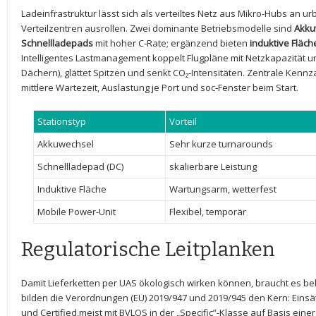
Ladeinfrastruktur lässt sich als verteiltes ‌Netz aus Mikro-Hubs an 
Verteilzentren ausrollen. Zwei‍ dominante Betriebsmodelle sind⁣
Akku
Schnellladepads
⁢mit ‌hoher ⁤C‑Rate; ⁤ergänzend bieten
induktive Fläch
Intelligentes ‌Lastmanagement koppelt Flugpläne mit Netzkapazität und 
Dächern), glättet Spitzen und senkt CO₂‑Intensitäten. Zentrale Kennza
mittlere Wartezeit,⁤ Auslastung je Port ‌und soc‑Fenster beim Start.
Stationstyp
Vorteil
Akkuwechsel
Sehr kurze turnarounds
Schnellladepad⁢ (DC)
skalierbare Leistung
Induktive Fläche
Wartungsarm, wetterfest
Mobile Power-Unit
Flexibel, temporär
Regulatorische ‍Leitplanken
Damit Lieferketten‌ per UAS ökologisch wirken können, ⁤braucht⁣ es ⁣be
bilden die Verordnungen
(EU) 2019/947
und
2019/945
den Kern: Einsät
und
Certified
,meist mit
BVLOS
in der⁢ „Specific”-Klasse auf⁣ Basis eine