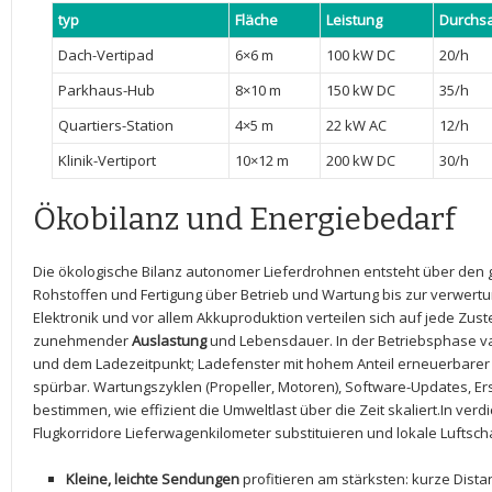
typ
Fläche
Leistung
Durchsa
Dach-Vertipad
6×6 m
100 kW DC
20/h
Parkhaus-Hub
8×10 m
150 kW DC
35/h
Quartiers-Station
4×5⁣ m
22 kW AC
12/h
Klinik-Vertiport
10×12 m
200 ‍kW DC
30/h
Ökobilanz ⁢und Energiebedarf
Die ökologische Bilanz autonomer Lieferdrohnen entsteht über ‌de
Rohstoffen ⁤und Fertigung ‍über Betrieb und⁣ Wartung bis zur verwertun
Elektronik ‍und vor ⁣allem Akkuproduktion‌ verteilen sich auf ‌jede Zu
⁢zunehmender
Auslastung
und Lebensdauer. In der⁢ Betriebsphase ⁤v
und ⁢dem Ladezeitpunkt; Ladefenster mit hohem Anteil ‍erneuerbarer
spürbar. Wartungszyklen (Propeller,‌ Motoren), Software-Updates, Ers
bestimmen, wie effizient die Umweltlast über die Zeit skaliert.In⁣ ve
Flugkorridore‌ Lieferwagenkilometer ‍substituieren​ und lokale ⁣Lufts
Kleine, leichte Sendungen
profitieren⁢ am stärksten: kurze Dista