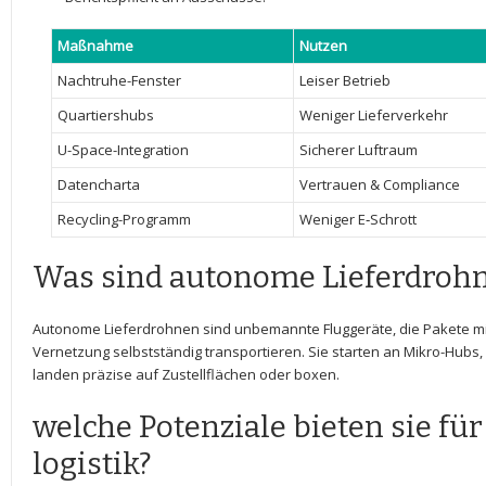
Maßnahme
Nutzen
Nachtruhe-Fenster
Leiser⁤ Betrieb
Quartiershubs
Weniger⁤ Lieferverkehr
U-Space-Integration
Sicherer Luftraum
Datencharta
Vertrauen ‌& ⁤Compliance
Recycling-Programm
Weniger E‑Schrott
Was sind autonome⁢ Lieferdroh
Autonome Lieferdrohnen ​sind unbemannte Fluggeräte,⁤ die Pakete mit 
Vernetzung ​selbstständig transportieren. Sie​ starten an Mikro-Hubs
landen präzise​ auf Zustellflächen oder boxen.
welche Potenziale bieten ⁣sie fü
logistik?