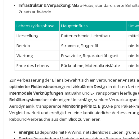
Infrastruktur & Verpackung:
Mikro-Hubs, ⁢standardisierte Behäl
⁤Zusatzaufwände.
Lebenszyklusphase
Haupteinfluss
Umwe
Herstellung
Batteriechemie, Leichtbau
mitte
Betrieb
Strommix, Flugprofil
niedr
Wartung
Ersatzteile, Reparaturfähigkeit
niedr
Ende des Lebens
Rücknahme,⁤ Materialkreisläufe
niedr
Zur Verbesserung der Bilanz bewährt ⁣sich ein verbundener Ansatz 
optimierter Flottensteuerung
und
zirkulärem Design
. In‌ dichten Netz
intermodale Verknüpfungen
​ mit‌ Bahn und E-Transportern leerflüge 
Behältersysteme
beschleunigen Umschläge,‌ senken Verpackungsmen
Aerodynamik. ​transparente
Monitoring-KPIs
(z. B.gCO₂e ‌pro Paket-km
Vergleichbarkeit‌ und ermöglichen⁤ eine⁤ kontinuierliche Verbesserung
⁣Rebound-Verbräuche aus dem Blick zu verlieren.
energie:
Ladepunkte mit PV/Wind, netzdienliches Laden, grüne 
Design:
Reparierbare Module, austauschbare Rotoren, langlebige