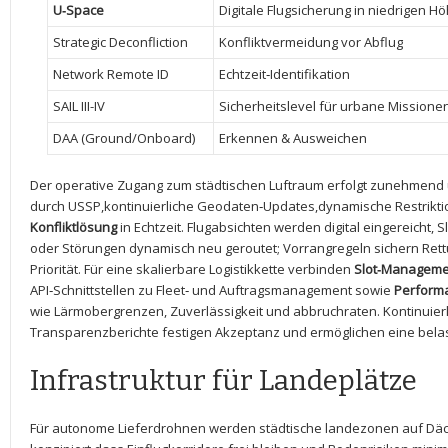
U‑Space
Digitale Flugsicherung ⁣in niedrigen H
Strategic Deconfliction
Konfliktvermeidung vor​ Abflug
Network Remote ID
Echtzeit‑Identifikation
SAIL III-IV
Sicherheitslevel für urbane ‍Missione
DAA (Ground/Onboard)
Erkennen & Ausweichen
Der operative Zugang zum städtischen Luftraum erfolgt⁣ zunehmend⁤ 
durch USSP,kontinuierliche Geodaten‑Updates,dynamische Restrikti
Konfliktlösung
in Echtzeit. Flugabsichten werden digital‌ eingereicht, S
oder⁤ Störungen dynamisch neu geroutet; Vorrangregeln​ sichern Rett
Priorität. Für ​eine skalierbare Logistikkette verbinden
Slot‑Manageme
API‑Schnittstellen⁣ zu Fleet‑⁣ und Auftragsmanagement sowie
Performa
wie Lärmobergrenzen, ⁢Zuverlässigkeit und abbruchraten. Kontinuierlic
Transparenzberichte festigen Akzeptanz und ⁤ermöglichen ⁤eine bela
Infrastruktur für Landeplätze
Für autonome Lieferdrohnen werden städtische landezonen auf Däc