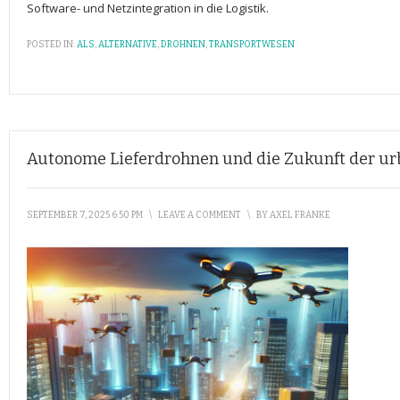
Software- und Netzintegration in die⁢ Logistik.
POSTED IN:
ALS
,
ALTERNATIVE
,
DROHNEN
,
TRANSPORTWESEN
Autonome Lieferdrohnen und die Zukunft der ur
SEPTEMBER 7, 2025 6:50 PM
\
LEAVE A COMMENT
\
BY
AXEL FRANKE