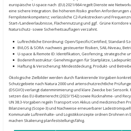
europäische
U-space
nach ⁣
(EU) 2021/664
regelt Dienste wie
Network/
eine sichere Integration. Bei⁢ höherem Risiko greifen Anforderungen
Fernpilotenkompetenz
; verlässliche
C2‑Funkstrecken
und Frequenznu
Start-/Landeerlaubnisse, Flächennutzung und ⁤ggf. ⁤
Grüne⁤ Korridore
w
Naturschutz- sowie Sicherheitsauflagen verzahnt.
Luftrechtliche⁤ Einordnung:
Open/Specific/Certified, Standard-Sze
BVLOS &​ SORA:
nachweis gesteuerter Risiken, ‍SAIL-Niveau, Be
U-space ​& Remote ID:
Identifikation, Geofencing, strategische⁣ u
Bodeninfrastruktur:
Genehmigungen für Startplätze, Ladepunkt
Haftung & Versicherung:
​Mindestdeckung, Produkt- und⁢ Betrei
Ökologische Zielbilder werden durch flankierende Vorgaben konkret
Schutzgebiete ‌nach
Natura 2000
und artenschutzrechtliche Prüfungen​
(DSGVO)
‍verlangt datenminimierung und ⁣klare⁣ Zwecke bei Sensorik. 
setzen das
EU-Batterierecht (2023/1542)
sowie ‍Rücknahme- und Recycl
UN 38.3
-Vorgaben regeln ⁢Transport von Akkus und⁢ medizinischen P
Bilanzierung (Scope-3) und ‍Nachweise ‍erneuerbarer Ladestromquel
Kommunale Luftreinhalte-​ und Logistikkonzepte ordnen Drohnen in
machen Skalierung planfeststellungsfähig.