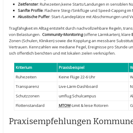
Zeitfenster
: Ruhezeiten,keine ⁣Starts/Landungen in sensiblen N
Sanfte​ Profile
: Flachere Steig-/Sinkflüge und Speed-Capping im
Akustische Puffer
: Start-/Landeplätze mit⁢ Abschirmungen ‌und ‍V
Tragfähigkeit im Alltag entsteht durch nachvollziehbare Regeln,​ tran
von‍ Belastungen. ⁤
Community-Monitoring
(offene ​Lärmkarten), klare
Zonen (Schulen, ​Kliniken) sowie die Kopplung an messbare ⁢Substitu
Vertrauen. Kennzahlen wie mediane Pegel, Ereignisse pro Stunde und 
sich öffentlich berichten und mit lokalen ‌zielen⁢ verknüpfen.
Kriterium
Praxisbeispiel
W
Ruhezeiten
Keine Flüge 22-6 Uhr
W
Transparenz
Live-Lärm-Dashboard
N
Schutzzonen
umflug‌ Schulcampus
A
Flottenstandard
MTOW
-Limit & leise⁣ Rotoren
G
Praxisempfehlungen Kommun