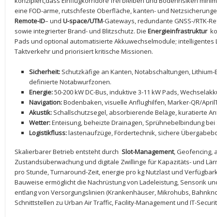
⁢konzipiert,dass Einflugkorridore frei bleiben ‌und Bodenrisiken minim
eine FOD-arme, rutschfeste Oberfläche,⁢ kanten- und Netzsicherung
Remote-ID
– und⁢
U-space/UTM
-Gateways, redundante GNSS-/RTK-Ref
sowie integrierter Brand- und ​Blitzschutz. ⁢Die
Energieinfrastruktur
⁣ k
Pads⁢ und ‌optional automatisierte Akkuwechselmodule; intelligentes
Taktverkehr ⁣und⁢ priorisiert kritische Missionen.
Sicherheit:
Schutzkäfige an Kanten,​ Notabschaltungen, Lithium-B
definierte Notabwurfzonen.
Energie:
50-200 kW DC-Bus, ‌induktive ⁣3-11 ‍kW Pads,⁢ Wechselakk
Navigation:
Bodenbaken, visuelle Anflughilfen,‌ Marker-QR/April
Akustik:
Schallschutzsegel, absorbierende ‍Beläge, kuratierte A
Wetter:
⁢Enteisung, ⁢beheizte‍ Drainagen, Sprühnebelbindung b
Logistikfluss:
lastenaufzüge, Fördertechnik, sichere Übergabebo
Skalierbarer Betrieb ‍entsteht durch ​
Slot-Management
, Geofencing, 
Zustandsüberwachung und digitale ⁤Zwillinge für Kapazitäts- und Lä
pro Stunde,⁤ Turnaround-Zeit, energie pro kg ⁤Nutzlast ‍und Verfügbark
Bauweise ermöglicht ​die Nachrüstung von Ladeleistung, Sensorik und
entlang ⁤von Versorgungslinien (Krankenhäuser, Mikrohubs, ‍Bahnknot
Schnittstellen zu Urban Air Traffic, Facility-Management und IT-Securit