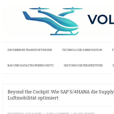
DROHNEN IM TRANSPORTWESEN
TECHNOLOGIE & INNOVATION
F
BAU UND KATASTROPHENSCHUTZ
HISTORISCHE PERSPEKTIVEN
Beyond the Cockpit: Wie SAP S/4HANA die Suppl
Luftmobilität optimiert