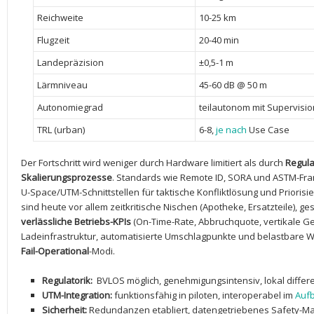
Reichweite
10-25 km
Flugzeit
20-40 ⁤min
Landepräzision
±0,5-1​ m
Lärmniveau
45-60 ⁤dB @ 50 m
Autonomiegrad
teilautonom⁢ mit Supervisio
TRL ⁢(urban)
6-8,
je nach
⁣ Use ‌Case
Der Fortschritt wird weniger durch Hardware limitiert als durch
Regula
Skalierungsprozesse
. ‌Standards wie Remote ID, SORA​ und ASTM-Fr
U-Space/UTM-Schnittstellen für taktische Konfliktlösung⁢ und Priorisie
sind heute vor allem zeitkritische Nischen (Apotheke, Ersatzteile), ⁢g
verlässliche Betriebs-KPIs
⁤(On-Time-Rate, Abbruchquote, vertikale Gen
Ladeinfrastruktur, automatisierte Umschlagpunkte und belastbare We
Fail-Operational
-Modi.
Regulatorik:
⁢ BVLOS möglich, genehmigungsintensiv, lokal differ
UTM-Integration:
funktionsfähig ‍in piloten, ‌interoperabel​ im
Auf
Sicherheit:
Redundanzen etabliert, datengetriebenes‌ Safety-