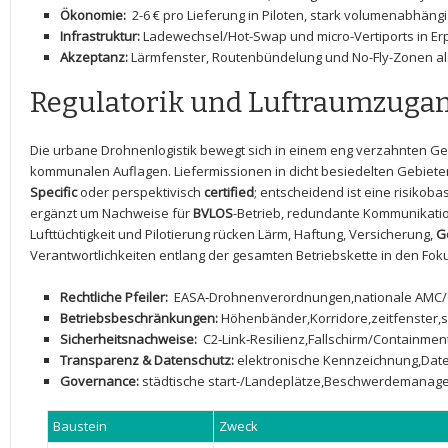
Ökonomie:
‌ 2-6‌ € pro Lieferung in Piloten, stark volumenabhäng
Infrastruktur:
⁤Ladewechsel/Hot-Swap und micro-Vertiports in E
Akzeptanz:
Lärmfenster, Routenbündelung und No-Fly-Zonen al
Regulatorik ⁣und Luftraumzuga
Die urbane Drohnenlogistik bewegt⁤ sich in einem eng verzahnten G
kommunalen Auflagen. Liefermissionen in dicht ‌besiedelten Gebieten
Specific
oder perspektivisch⁢
certified
; entscheidend ist ⁤eine risik
ergänzt⁢ um Nachweise für
BVLOS
-Betrieb, redundante Kommunikati
Lufttüchtigkeit und⁣ Pilotierung rücken Lärm, Haftung, ‍Versicherung,
G
Verantwortlichkeiten ⁢entlang der ‍gesamten Betriebskette in den ‌Fok
Rechtliche Pfeiler:
‌ EASA‑Drohnenverordnungen,nationale AMC/
Betriebsbeschränkungen:
Höhenbänder,Korridore,zeitfenster,se
Sicherheitsnachweise:
⁣ C2‑Link‑Resilienz,Fallschirm/Containm
Transparenz & Datenschutz:
⁢elektronische Kennzeichnung,Date
Governance:
städtische ‌start-/Landeplätze,Beschwerdemanag
Baustein
Zweck