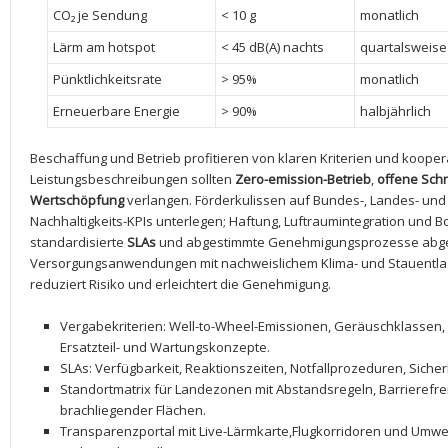
CO₂ je Sendung
< ⁣10 g
monatlich
Lärm am⁤ hotspot
< 45 dB(A) nachts
quartalsweise
Pünktlichkeitsrate
> ⁤95%
monatlich
Erneuerbare Energie
> ‍90%
halbjährlich
Beschaffung und Betrieb ‍profitieren von klaren Kriterien und koope
Leistungsbeschreibungen sollten
Zero-emission-Betrieb
,⁤
offene ⁢Sch
Wertschöpfung
verlangen. Förderkulissen auf ‍Bundes-, Landes- und 
‌Nachhaltigkeits-KPIs unterlegen;⁢ Haftung, Luftraumintegration ​und 
standardisierte
SLAs
und ​abgestimmte Genehmigungsprozesse abges
Versorgungsanwendungen mit nachweislichem Klima- und Stauentlas
reduziert ⁢Risiko ⁣und⁣ erleichtert die⁢ Genehmigung.
Vergabekriterien: Well-to-Wheel-Emissionen, Geräuschklassen, ⁣
Ersatzteil- ⁣und Wartungskonzepte.
SLAs: Verfügbarkeit, Reaktionszeiten, Notfallprozeduren, ‌Sicher
Standortmatrix für Landezonen ‌mit ‍Abstandsregeln,⁢ Barrierefr
brachliegender Flächen.
Transparenzportal mit Live-Lärmkarte,Flugkorridoren und ⁣Umwel