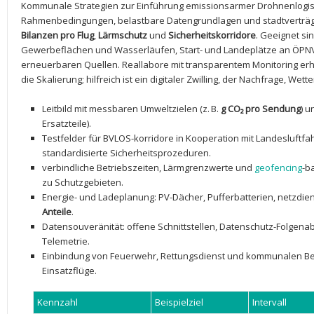
Kommunale Strategien⁤ zur Einführung emissionsarmer Drohnenlogisti
‌Rahmenbedingungen, ‍belastbare Datengrundlagen ‌und stadtverträgl
Bilanzen pro Flug
,
Lärmschutz
und
Sicherheitskorridore
.⁤ Geeignet s
⁢Gewerbeflächen und Wasserläufen, Start- und Landeplätze an ÖPNV
erneuerbaren ‌Quellen.⁣ Reallabore mit transparentem Monitoring e
die Skalierung; hilfreich ist ein digitaler Zwilling, der Nachfrage, Wet
Leitbild mit‍ messbaren Umweltzielen (z. B.
g⁤ CO₂ pro ​Sendung
)​
Ersatzteile).
Testfelder für BVLOS-korridore in Kooperation mit Landesluftf
standardisierte Sicherheitsprozeduren.
verbindliche Betriebszeiten,⁤ Lärmgrenzwerte und
geofencing
-b
zu Schutzgebieten.
Energie- und Ladeplanung: PV-Dächer, Pufferbatterien, netzdie
Anteile
.
Datensouveränität: offene⁤ Schnittstellen, Datenschutz-Folgen
Telemetrie.
Einbindung⁤ von Feuerwehr, Rettungsdienst und kommunalen ⁣Betri
Einsatzflüge.
Kennzahl
Beispielziel
Intervall