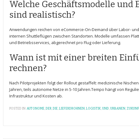
Welche Geschäftsmodelle⁤ und‍ 
sind realistisch?
Anwendungen⁢ reichen von eCommerce-On-Demand über⁤ Labor- und 
internen ⁤Shuttleflügen zwischen Standorten. Modelle umfassen Platt
⁢und Betriebsservices, abgerechnet pro Flug oder Lieferung.
Wann ist mit einer breiten Ein
rechnen?
Nach Pilotprojekten ‌folgt ⁢der Rollout gestaffelt: medizinische ⁢Nischen‌
Jahren, teils autonome⁢ Netze ⁢in 5-10 ‌Jahren.Tempo hängt von Reguli
Infrastruktur‍ und Kosten ab.
POSTED IN:
AUTONOME
,
DER
,
DIE
,
LIEFERDROHNEN
,
LOGISTIK
,
UND
,
URBANEN
,
ZUKUN