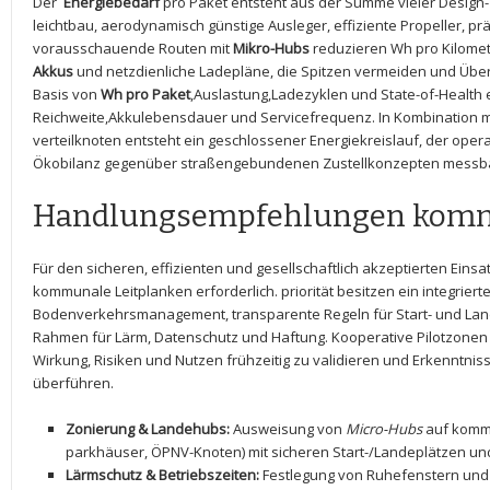
Der ⁢
Energiebedarf
pro Paket entsteht aus⁣ der Summe vieler Design-
leichtbau, aerodynamisch günstige Ausleger, effiziente Propeller, prä
‌vorausschauende ⁤Routen mit
Mikro-Hubs
reduzieren Wh⁣ pro Kilomete
Akkus
und netzdienliche Ladepläne, die‌ Spitzen vermeiden ​und Üb
Basis von
Wh pro ⁣Paket
,Auslastung,Ladezyklen und State-of-Health e
Reichweite,Akkulebensdauer ⁣und Servicefrequenz. In⁢ Kombination 
verteilknoten entsteht ein geschlossener Energiekreislauf,⁢ der ⁣oper
Ökobilanz gegenüber straßengebundenen Zustellkonzepten ⁢messba
Handlungsempfehlungen ‍kom
Für den sicheren, ⁤effizienten und ⁣gesellschaftlich⁢ akzeptierten Eins
kommunale Leitplanken ‌erforderlich. priorität besitzen​ ein integrierte
Bodenverkehrsmanagement, transparente ⁢Regeln für Start- und ​Lande
Rahmen für ‌Lärm,⁣ Datenschutz und Haftung. ⁤Kooperative Pilotzonen 
Wirkung, ⁣Risiken und Nutzen frühzeitig zu validieren und Erkenntnis
‌überführen.
Zonierung⁣ &⁢ Landehubs:
Ausweisung von
Micro-Hubs
auf kommu
parkhäuser, ÖPNV-Knoten) mit ​sicheren Start-/Landeplätzen un
Lärmschutz & Betriebszeiten:
‍Festlegung‌ von Ruhefenstern un