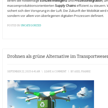
liefert die notwendige
Echtzeit-Intelligenz
und
Prozessintegration
, u
massenproduktionsorientierten
Supply Chains
effizient zu steuern.
sichert sich den Vorsprung in der Luft. Die Zukunft der Mobilität wird
sondern vor allem von überlegenen digitalen Prozessen definiert.
POSTED IN:
UNCATEGORIZED
Drohnen als grüne Alternative im Transportwese
SEPTEMBER 22, 2025 6:41 AM
\
LEAVE A COMMENT
\
BY
AXEL FRANKE