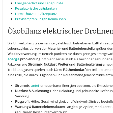
Energiebedarf ‍und Ladepunkte
Regulatorische⁣ Leitplanken
Lärmschutz und Akzeptanz
Praxisempfehlungen Kommunen
Ökobilanz ⁣elektrischer Drohne
Die Umweltbilanz unbemannter, elektrisch⁢ betriebener Luftfahrzeug
Lebenszyklus ⁣ab: von ‍der
Material- und Batterieherstellung
⁢über⁣ de
Wiederverwertung
.⁣ Im⁤ Betrieb punkten sie ‌durch geringes ‌Startgew
energie
pro Sendung
⁢ oft niedriger ausfällt als bei⁢ bodengebundenen
Faktoren wie
Strommix
,
Nutzlast
,
Wetter
und ⁢
Batteriealterung
erhebli
Treibhausgasen spielen ⁢auch
Lärm
,
Flächenbedarf
der⁢ Infrastruktur
eine rolle, die durch Flughöhen- und​ Routenmanagement minimiert​
Strommix:
anteil
erneuerbarer Energien bestimmt die Emissionen
Nutzlast⁤ & ⁢Auslastung:
Hohe Beladung und gebündelte Lieferun
Sendung.
Flugprofil:
Höhe, ‍Geschwindigkeit und Windverhältnisse beeinflu
Wartung & Batterielebensdauer:
Langlebige Zyklen, modulare⁢ P
reduzieren Ressourcenverbrauch.