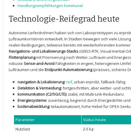
Handlungsempfehlungen kommunal
Technologie-Reifegrad heute
Autonome Lieferdrohnen​ haben sich von Laborprototypen zu erprobten
Luftraumkorridoren entwickelt. In‍ Städten‌ bewegen sich‍ viele ​Lösu
realen Bedingungen, teilweise bereits⁣ mit wiederkehrenden kommerzie
Navigations- ⁤und​ Lokalisierungs-Stacks
(GNSS-RTK, ​Visual-Inertial-O
Flottenplanung
mit ‌Priorisierung nach Wetter, Luftraum ⁤und Energi
robuste
Sense-and-Avoid
-Fähigkeiten⁤ in ‍engem,⁣ heterogenem Umfeld
Lufträumen⁢ und ‌die
Endpunkt-Automatisierung
(präzises, sicheres 
navigation & Lokalisierung:
reif
, ⁣urban erprobt,⁤ fallback-fähig
Detektion & Vermeidung:
fortgeschritten, aber ⁤wetter- und sicht
kommunikation ⁤(C2/5G/LTE):
stabil, mit Multi-Link-Redundanz
Energiesysteme:
zuverlässig, begrenzt ⁢durch⁤ Energiedichte ‌un
bodenabwicklung:
teilautomatisiert, hohe ⁤Hebel ‌für OPEX-Senk
Parameter
Status⁢ heute
Nutzlast
2-5 kg