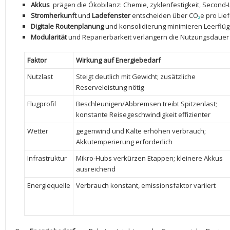
Akkus
⁤ prägen die Ökobilanz: Chemie, zyklenfestigkeit,⁣ Second-
Stromherkunft
und
Ladefenster
entscheiden über CO
₂
e pro ‍Lie
Digitale Routenplanung
und konsolidierung minimieren Leerflüg
Modularität
‌und Reparierbarkeit verlängern die‍ Nutzungsdau
Faktor
Wirkung auf Energiebedarf
Nutzlast
Steigt deutlich mit⁢ Gewicht; zusätzliche
Reserveleistung nötig
Flugprofil
Beschleunigen/Abbremsen⁤ treibt Spitzenlast;
⁢konstante Reisegeschwindigkeit effizienter
Wetter
gegenwind‌ und ⁣Kälte erhöhen ‌verbrauch;
Akkutemperierung erforderlich
Infrastruktur
Mikro-Hubs verkürzen⁤ Etappen; kleinere Akkus
ausreichend
Energiequelle
Verbrauch konstant, emissionsfaktor variiert