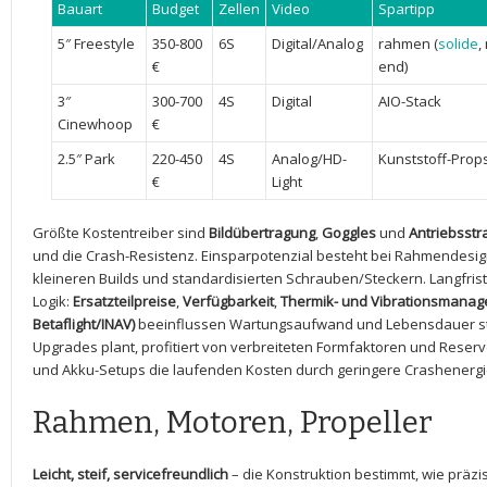
Bauart
Budget
Zellen
Video
Spartipp
5″ Freestyle
350-800
6S
Digital/Analog
rahmen ‌(
solide
,
€
end)
3″
300-700
4S
Digital
AIO-Stack
Cinewhoop
€
2.5″ Park
220-450
4S
Analog/HD-
Kunststoff-Prop
€
Light
Größte Kostentreiber sind
Bildübertragung
,
Goggles
und‍
Antriebsstr
und die Crash-Resistenz. Einsparpotenzial besteht bei Rahmendesig
kleineren ‌Builds‌ und‌ standardisierten Schrauben/Steckern. ⁢Langfri
Logik:
Ersatzteilpreise
,
Verfügbarkeit
,‍
Thermik- und Vibrationsmana
⁤Betaflight/INAV)
beeinflussen Wartungsaufwand und​ Lebensdauer stär
Upgrades plant, profitiert von ‌verbreiteten Formfaktoren⁣ und Reserv
und Akku-Setups die laufenden⁤ Kosten durch geringere Crashenergi
Rahmen, Motoren, Propeller
Leicht, steif,​ servicefreundlich
– die Konstruktion bestimmt, wie präzis