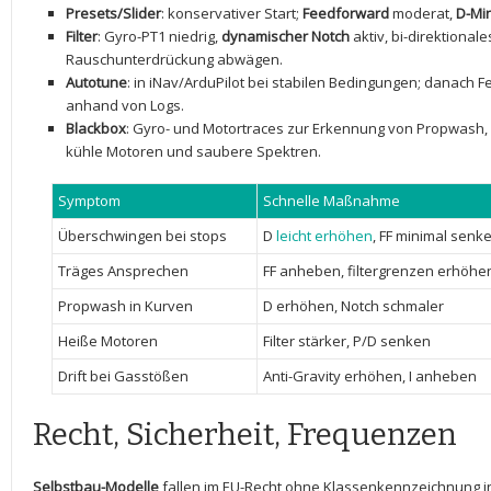
Presets/Slider
: konservativer Start;
Feedforward
moderat,
D-Mi
Filter
: Gyro-PT1⁤ niedrig,
dynamischer Notch
aktiv, bi-direktional
Rauschunterdrückung abwägen.
Autotune
: in iNav/ArduPilot bei stabilen Bedingungen; danach Fe
anhand von Logs.
Blackbox
: Gyro- und Motortraces zur Erkennung von Propwash, 
‍kühle Motoren und saubere Spektren.
Symptom
Schnelle Maßnahme
Überschwingen bei stops
D
leicht erhöhen
, FF minimal senk
Träges Ansprechen
FF anheben, filtergrenzen erhöhe
Propwash in Kurven
D erhöhen, Notch schmaler
Heiße Motoren
Filter stärker, P/D senken
Drift bei Gasstößen
Anti-Gravity erhöhen, ⁢I anheben
Recht, Sicherheit, ⁢Frequenzen
Selbstbau-Modelle
fallen im EU-Recht ohne Klassenkennzeichnung in 