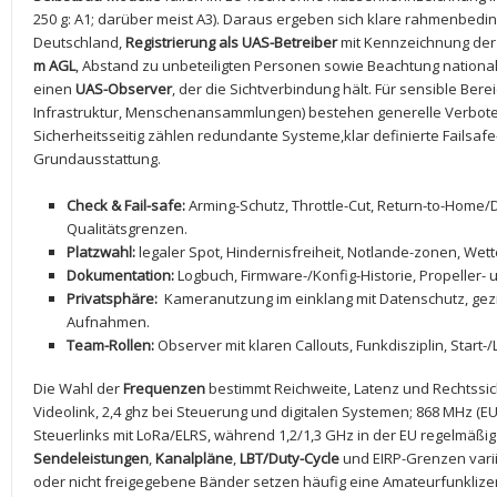
250 g: A1; darüber meist A3). Daraus ergeben sich‌ klare ⁣rahmenbed
Deutschland,
Registrierung als UAS-Betreiber
mit Kennzeichnung der
m ​AGL
, Abstand zu unbeteiligten Personen ‌sowie Beachtung nationa
einen
UAS-Observer
, der die Sichtverbindung ⁢hält. Für ⁤sensible Berei
Infrastruktur, Menschenansammlungen) bestehen generelle Verbote
Sicherheitsseitig zählen redundante Systeme,klar definierte Failsafe
Grundausstattung.
Check & Fail-safe:
Arming-Schutz, Throttle-Cut, Return-to-Home/Dr
Qualitätsgrenzen.
Platzwahl:
legaler Spot, Hindernisfreiheit, Notlande-zonen, Wet
Dokumentation:
Logbuch, Firmware-/Konfig-Historie, Propeller- 
Privatsphäre:
⁢ Kameranutzung im einklang mit Datenschutz, g
Aufnahmen.
Team-Rollen:
Observer mit klaren Callouts, Funkdisziplin, Start-
Die Wahl⁢ der
Frequenzen
bestimmt Reichweite, Latenz und​ Rechtssic
Videolink, 2,4 ghz ​bei Steuerung und digitalen Systemen; 868 MHz (EU
Steuerlinks mit LoRa/ELRS, während 1,2/1,3 GHz‌ in der EU regelmäßi
Sendeleistungen
,
Kanalpläne
,
LBT/Duty-Cycle
und EIRP-Grenzen varii
oder nicht freigegebene Bänder ⁣setzen häufig​ eine Amateurfunklize