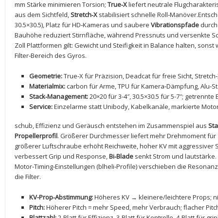
mm Stärke minimieren Torsion;
True‑X
liefert neutrale Flugcharakteris
aus dem Sichtfeld,
Stretch‑X
stabilisiert schnelle Roll‑Manöver.Entsc
30.5×30.5), Platz für HD‑Kameras⁢ und⁣ saubere
Vibrationspfade
durch 
Bauhöhe reduziert Stirnfläche, während Pressnuts und versenkte Sch
Zoll Plattformen gilt: ⁤Gewicht und Steifigkeit in Balance ⁢halten, so
Filter‑Bereich ‌des Gyros.
Geometrie:
True‑X für ⁤Präzision, Deadcat für‍ freie Sicht, Stretch
Materialmix:
carbon für Arme, TPU für Kamera‑Dämpfung, Alu‑Stan
Stack‑Management:
20×20 für 3-4″, 30.5×30.5 ​für ​5-7″; getren
Service:
Einzelarme statt Unibody,‍ Kabelkanäle, markierte Mot
schub, Effizienz und Geräusch entstehen im ⁢Zusammenspiel aus
Sta
Propellerprofil
. ⁤Größerer Durchmesser liefert mehr Drehmoment für s
größerer Luftschraube erhöht Reichweite, hoher KV mit aggressiver 
verbessert Grip und Response,
Bi‑Blade
senkt Strom und lautstärke.
‌Motor‑Timing‑Einstellungen ⁣(blheli‑Profile) verschieben die Resona
die Filter.
KV-Prop‑Abstimmung:
Höheres KV →⁣ kleinere/leichtere Props; 
Pitch:
Höherer Pitch =⁣ mehr Speed, mehr Verbrauch; flacher Pitc
Blattzahl:
2‑Blatt für Effizienz, 3‑Blatt für Kontrolle, 4‑Blatt für gr