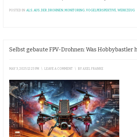
POSTED IN:
ALS
,
AUS
,
DER
,
DROHNEN
,
MONITORING
,
VOGELPERSPEKTIVE
,
WERKZEUG
Selbst gebaute FPV-Drohnen: Was Hobbybastler h
MAY 3, 2025 12:23 PM
\
LEAVE A COMMENT
\
BY
AXEL FRANKE