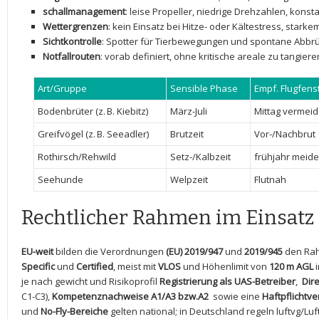
schallmanagement
: leise Propeller, niedrige Drehzahlen,⁣ kon
Wettergrenzen
: kein Einsatz bei Hitze-⁤ oder Kältestress, starke
Sichtkontrolle
: Spotter für ⁢Tierbewegungen und⁣ spontane Abbr
Notfallrouten
: vorab definiert, ohne kritische areale zu tangiere
Art/Gruppe
Sensible Phase
Empf. Flugfens
Bodenbrüter (z. B. Kiebitz)
März-Juli
Mittag ​vermei
Greifvögel (z. B. Seeadler)
Brutzeit
Vor-/Nachbrut
Rothirsch/Rehwild
Setz-/Kalbzeit
frühjahr⁤ meid
Seehunde
Welpzeit
Flutnah
Rechtlicher Rahmen im Einsatz
EU-weit
bilden die Verordnungen
(EU) 2019/947
und
2019/945
den ⁢Rah
Specific
und
Certified
, meist mit
VLOS
und Höhenlimit von
120 m AGL
i
je nach gewicht und Risikoprofil
Registrierung ‌als UAS-Betreiber
, ‌
Dire
C1-C3),⁢
Kompetenznachweise ⁤A1/A3 bzw.A2
‍ sowie ⁤eine
Haftpflichtv
und
No-Fly-Bereiche
gelten national; ‌in ​Deutschland regeln luftvg/Lu