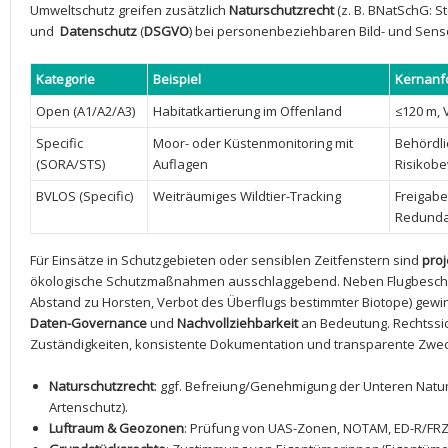
Umweltschutz ‍greifen zusätzlich
Naturschutzrecht
(z. B. BNatSchG: ⁤
‍und ⁢
Datenschutz
‍(
DSGVO
)⁣ bei personenbeziehbaren Bild- und ⁣Sen
Kategorie
Beispiel
Kernanf
Open (A1/A2/A3)
Habitatkartierung ‍im Offenland
≤120 m, 
Specific
Moor- oder Küstenmonitoring​ mit
Behördli
(SORA/STS)
Auflagen
Risikob
BVLOS (Specific)
Weiträumiges Wildtier-Tracking
Freigabe
Redund
Für Einsätze‍ in⁢ Schutzgebieten ​oder sensiblen Zeitfenstern sind​
pro
ökologische⁤ Schutzmaßnahmen ausschlaggebend. Neben Flugbeschränk
Abstand zu Horsten, Verbot des Überflugs‍ bestimmter Biotope) gewi
Daten-Governance
und
Nachvollziehbarkeit
an ‍Bedeutung.⁤ Rechtssi
Zuständigkeiten, konsistente Dokumentation und transparente Zwe
Naturschutzrecht
: ggf.​ Befreiung/Genehmigung der Unteren Nat
Artenschutz).
Luftraum & Geozonen
: Prüfung⁢ von UAS-Zonen, NOTAM, ED-R/FRZ