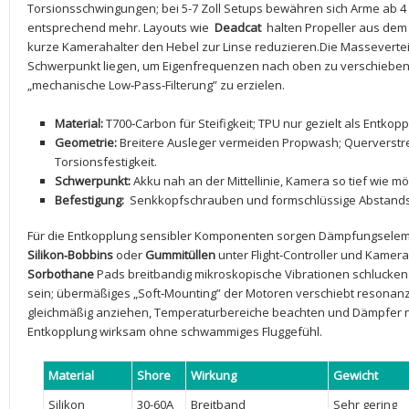
Torsionsschwingungen;⁣ bei 5-7 Zoll Setups bewähren sich Arme ab
entsprechend mehr. Layouts​ wie ⁣
Deadcat
⁣ halten​ Propeller aus dem
⁢kurze‌ Kamerahalter den Hebel zur Linse reduzieren.Die Masseverte
Schwerpunkt liegen, um Eigenfrequenzen⁢ nach oben zu verschieben 
„mechanische Low‑Pass‑Filterung” zu erzielen.
Material:
T700‑Carbon ⁤für Steifigkeit; TPU nur gezielt als Entkopp
Geometrie:
Breitere Ausleger vermeiden ⁤Propwash; Querverst
Torsionsfestigkeit.
Schwerpunkt:
⁤Akku nah an der ‌Mittellinie, Kamera so tief wie mö
Befestigung:
⁣ Senkkopfschrauben und formschlüssige Abstandsh
Für die Entkopplung sensibler Komponenten sorgen Dämpfungselem
Silikon‑Bobbins
oder
Gummitüllen
unter Flight‑Controller und Kamera
Sorbothane
‌Pads breitbandig‍ mikroskopische ⁣Vibrationen schlucke
sein; übermäßiges „Soft‑Mounting” der Motoren verschiebt resonan
gleichmäßig anziehen, Temperaturbereiche beachten und Dämpfer nic
Entkopplung wirksam ohne ​schwammiges Fluggefühl.
Material
Shore
Wirkung
Gewicht
Silikon
30-60A
Breitband
Sehr gering