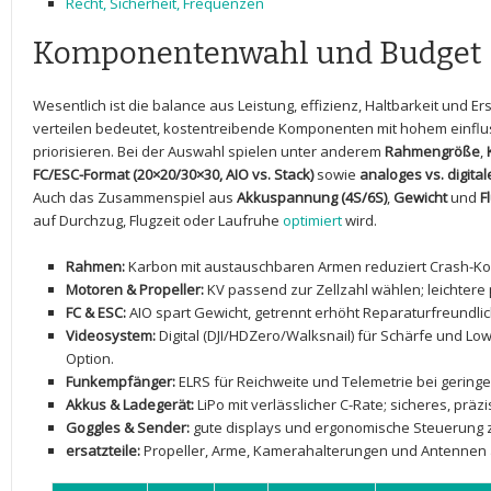
Recht, Sicherheit, Frequenzen
Komponentenwahl und Budget
Wesentlich ist ​die balance aus ​Leistung, effizienz, Haltbarkeit und Er
verteilen bedeutet, ⁢kostentreibende Komponenten mit hohem einfluss
priorisieren. Bei der Auswahl spielen ⁤unter anderem
Rahmengröße
,
FC/ESC-Format (20×20/30×30, AIO vs. Stack)
sowie
analoges vs. digita
Auch das Zusammenspiel aus
Akkuspannung (4S/6S)
,
Gewicht
und
F
auf Durchzug, Flugzeit ⁤oder Laufruhe
optimiert
wird.
Rahmen:
Karbon mit austauschbaren Armen ​reduziert Crash-Kost
Motoren & Propeller:
KV passend zur Zellzahl wählen; leichtere p
FC & ESC:
AIO spart Gewicht, getrennt erhöht Reparaturfreundlichke
Videosystem:
Digital (DJI/HDZero/Walksnail) für Schärfe und Low
Option.
Funkempfänger:
ELRS für Reichweite und Telemetrie bei geringe
Akkus & Ladegerät:
LiPo mit verlässlicher C-Rate; ⁢sicheres, prä
Goggles & Sender:
gute displays und‍ ergonomische ​Steuerung za
ersatzteile:
Propeller, Arme, Kamerahalterungen ⁢und Antennen‌ 