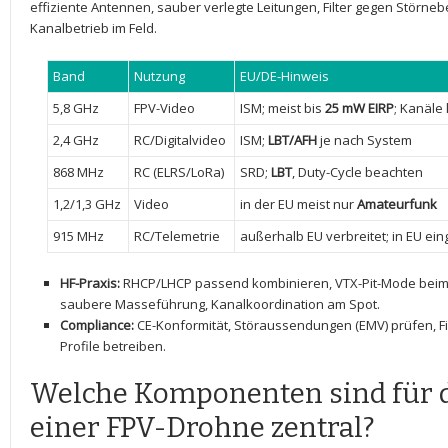
effiziente Antennen, sauber verlegte Leitungen, Filter‍ gegen Störnebe
Kanalbetrieb im Feld.
Band
Nutzung
EU/DE-Hinweis
5,8 GHz
FPV-Video
ISM; meist⁣ bis
25 mW EIRP
; Kanäle
2,4 GHz
RC/Digitalvideo
ISM;
LBT/AFH
je nach System
868 MHz
RC ⁢(ELRS/LoRa)
SRD;
LBT
, Duty-Cycle beachten
1,2/1,3 GHz
Video
in‍ der EU⁣ meist nur
Amateurfunk
915 MHz
RC/Telemetrie
außerhalb EU verbreitet; in EU ‍ei
HF-Praxis:
RHCP/LHCP passend kombinieren, VTX-Pit-Mode beim Ein
‌saubere Masseführung, Kanalkoordination am Spot.
Compliance:
CE-Konformität, Störaussendungen (EMV) prüfen, F
Profile betreiben.
Welche Komponenten sind für 
einer FPV-Drohne zentral?