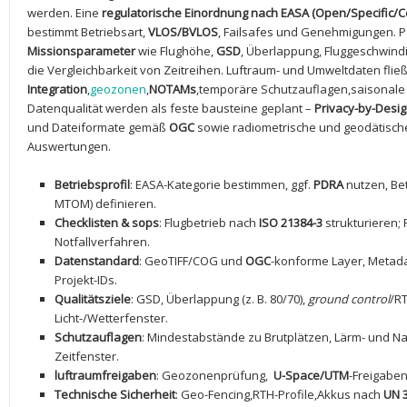
werden. Eine
regulatorische⁤ Einordnung nach EASA (Open/Specific/Ce
bestimmt Betriebsart,
VLOS/BVLOS
, Failsafes und​ Genehmigungen.​ P
Missionsparameter
wie Flughöhe,
GSD
, Überlappung,​ Fluggeschwind
die Vergleichbarkeit von Zeitreihen. Luftraum- und ⁣Umweltdaten flie
Integration
,
geozonen
,
NOTAMs
,temporäre Schutzauflagen,saisonale 
Datenqualität werden als ​feste bausteine geplant –
Privacy-by-Desi
‌und‌ Dateiformate gemäß
OGC
sowie radiometrische und geodätische
Auswertungen.
Betriebsprofil
: EASA-Kategorie bestimmen, ggf.
PDRA
nutzen, ‍Be
MTOM) definieren.
Checklisten &⁣ sops
: ‍Flugbetrieb nach
ISO 21384-3
‍strukturieren; P
Notfallverfahren.
Datenstandard
: GeoTIFF/COG und
OGC
-konforme Layer, Metada
⁢Projekt-IDs.
Qualitätsziele
: GSD, Überlappung⁢ (z. B. 80/70),
ground control
/RT
Licht-/Wetterfenster.
Schutzauflagen
: Mindestabstände zu ‌Brutplätzen, Lärm- und‌ Na
Zeitfenster.
luftraumfreigaben
: Geozonenprüfung, ‍
U-Space/UTM
-Freigaben
Technische Sicherheit
: Geo-Fencing,RTH-Profile,Akkus nach
UN 3