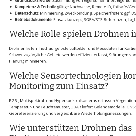
Grundstücksrechte
: Zustimmung von Eigentümerinnen/Eigentümer
Kompetenz & Technik
:‍ gültige Nachweise, Remote-ID, ‌failsafe/
Datenschutz
: Minimierung, Zweckbindung, Speicherfristen; ggf.
Betriebsdokumente
: Einsatzkonzept, ⁣SORA/STS-Referenzen, ⁢Log
Welche Rolle spielen‍ Drohnen
Drohnen liefern hochaufgelöste​ Luftbilder und Messdaten für Karti
Schwer zugängliche Gebiete werden effizient erfasst, Störungen ⁢von H
Planung ⁢minimieren.
Welche‍ Sensortechnologien‌ 
Monitoring zum Einsatz?
RGB-, Multispektral- und Hyperspektralkameras erfassen‌ Vegetatio
Temperatur- und Feuchtemuster, LiDAR liefert ‌Geländemodelle.‌ GNSS
Georeferenzierung und vergleichbare Wiederholungsmessungen.
Wie unterstützen ⁢Drohnen⁤ das