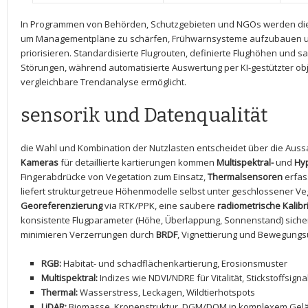
In ‍Programmen ‍von‍ Behörden, Schutzgebieten‌ und NGOs werden die
um ⁢Managementpläne zu schärfen, Frühwarnsysteme aufzubauen 
priorisieren.​ Standardisierte Flugrouten, definierte Flughöhen und 
Störungen, ‌während automatisierte Auswertung per⁣ KI-gestützter o
⁢vergleichbare Trendanalyse ⁣ermöglicht.
sensorik und​ Datenqualität
die Wahl und Kombination der Nutzlasten entscheidet über die Au
Kameras
für detaillierte ⁤kartierungen kommen
Multispektral-
und
Hy
Fingerabdrücke von Vegetation ‍zum Einsatz,
Thermalsensoren
erfas
liefert strukturgetreue Höhenmodelle selbst unter geschlossener Veg
Georeferenzierung
via RTK/PPK, eine saubere
radiometrische Kalibr
konsistente Flugparameter (Höhe, Überlappung, Sonnenstand) siche
minimieren Verzerrungen durch
BRDF
, Vignettierung und Bewegungs
RGB:
Habitat- und schadflächenkartierung, Erosionsmuster
Multispektral:
Indizes‍ wie NDVI/NDRE für‍ Vitalität, Stickstoffsigna
Thermal:
Wasserstress, Leckagen, Wildtierhotspots
LiDAR:
Biomasse, ‍Kronenstruktur, DGM/DOM​ in komplexem Gel