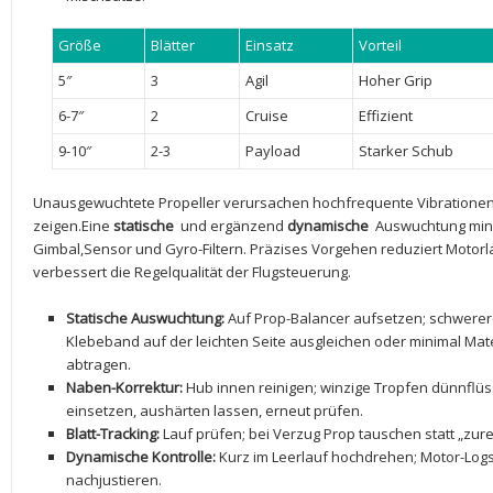
Größe
Blätter
Einsatz
Vorteil
5″
3
Agil
Hoher ‍Grip
6-7″
2
Cruise
Effizient
9-10″
2-3
Payload
Starker Schub
Unausgewuchtete‍ Propeller verursachen hochfrequente‍ Vibrationen, di
zeigen.Eine
statische
​ und ergänzend
dynamische
​ Auswuchtung mini
Gimbal,Sensor und Gyro-Filtern. Präzises Vorgehen⁢ reduziert⁢ Motor
verbessert die Regelqualität der Flugsteuerung.
Statische Auswuchtung:
Auf Prop-Balancer aufsetzen; schwerere 
Klebeband auf der leichten Seite ‍ausgleichen‌ oder⁣ minimal Mat
abtragen.
Naben-Korrektur:
Hub innen reinigen; winzige Tropfen dünnflüs
einsetzen, aushärten lassen, ‌erneut prüfen.
Blatt-Tracking:
Lauf prüfen; bei Verzug Prop tauschen statt „zur
Dynamische Kontrolle:
Kurz im ​Leerlauf hochdrehen; Motor-Logs
⁢nachjustieren.