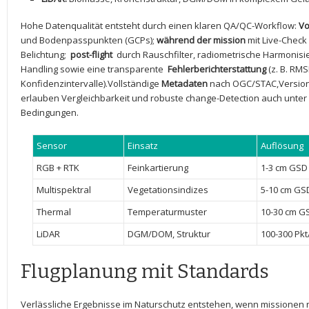
Hohe Datenqualität entsteht durch einen ⁤klaren QA/QC-Workflow:
Vo
und Bodenpasspunkten (GCPs);
während‌ der mission
mit Live-Check
⁣Belichtung; ⁢
post-flight
⁢ durch Rauschfilter, radiometrische Harmonisie
Handling sowie eine transparente ​
Fehlerberichterstattung
(z. B. RMS
Konfidenzintervalle).Vollständige
Metadaten
nach ⁤OGC/STAC,Versio
erlauben Vergleichbarkeit‌ und‌ robuste change-Detection auch unter
Bedingungen.
Sensor
Einsatz
Auflösung
RGB + RTK
Feinkartierung
1-3 cm GSD
Multispektral
Vegetationsindizes
5-10 ⁣cm GS
Thermal
Temperaturmuster
10-30 cm G
LiDAR
DGM/DOM, ⁣Struktur
100-300 Pkt
Flugplanung mit Standards
Verlässliche Ergebnisse im Naturschutz entstehen,⁢ wenn missionen