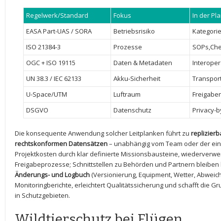
Regelwerk/Standard
Fokus
In der Pl
EASA Part-UAS / SORA
Betriebsrisiko
Kategorie
ISO 21384-3
Prozesse
SOPs,Chec
OGC + ISO 19115
Daten & Metadaten
Interoper
UN ​38.3 ⁢/ IEC 62133
Akku-Sicherheit
Transport
U-Space/UTM
Luftraum
Freigaben
DSGVO
Datenschutz
Privacy-b
Die konsequente Anwendung solcher Leitplanken führt zu
replizier
rechtskonformen Datensätzen
– unabhängig vom Team oder der⁤ einge
Projektkosten durch klar‍ definierte Missionsbausteine, wiederverwe
⁤Freigabeprozesse;‍ Schnittstellen zu Behörden und Partnern bleiben 
Änderungs- und Logbuch
‌(Versionierung, ⁣Equipment, ​Wetter, ⁤Abweic
Monitoringberichte, erleichtert Qualitätssicherung und schafft die Gr
in Schutzgebieten.
Wildtierschutz bei Flügen