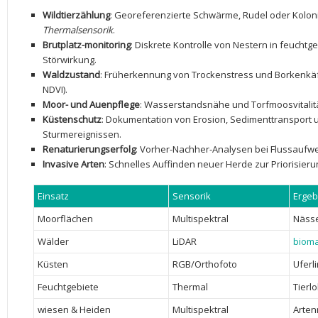
Wildtierzählung
: Georeferenzierte Schwärme, Rudel oder Koloni
Thermalsensorik
.
Brutplatz-monitoring
: Diskrete Kontrolle von Nestern in feuchtgeb
Störwirkung.
Waldzustand
: Früherkennung von ​Trockenstress und ⁢Borkenkäfe
NDVI).
Moor- und Auenpflege
: Wasserstandsnähe und Torfmoosvitalität
Küstenschutz
: Dokumentation von Erosion, Sedimenttransport
⁢Sturmereignissen.
Renaturierungserfolg
: Vorher-Nachher-Analysen bei Flussauf
Invasive Arten
: Schnelles Auffinden neuer Herde⁣ zur Priorisie
Einsatz
Sensorik
Ergeb
Moorflächen
Multispektral
Nässe-
Wälder
LiDAR
biom
Küsten
RGB/Orthofoto
Uferl
Feuchtgebiete
Thermal
Tierl
wiesen & Heiden
Multispektral
Arten