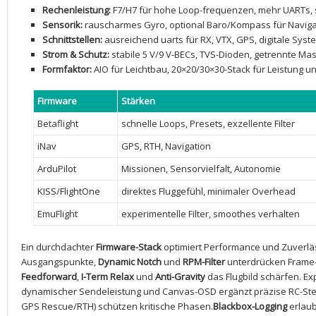
Rechenleistung:
F7/H7 für ‌hohe Loop-frequenzen, mehr UARTs, s
Sensorik:
rauscharmes Gyro, optional Baro/Kompass für Naviga
Schnittstellen:
ausreichend uarts für RX, VTX, GPS, digitale Sys
Strom & Schutz:
stabile 5 V/9 V-BECs, TVS-Dioden, getrennte M
Formfaktor:
AIO für ​Leichtbau, 20×20/30×30-Stack für Leistung 
Firmware
Stärken
Betaflight
schnelle‌ Loops, Presets, exzellente Filter
iNav
GPS, RTH, Navigation
ArduPilot
Missionen, Sensorvielfalt, Autonomie
KISS/FlightOne
direktes Fluggefühl, minimaler Overhead
EmuFlight
experimentelle Filter, ⁤smoothes verhalten
Ein durchdachter
Firmware-Stack
optimiert Performance und Zuverlässi
Ausgangspunkte,
Dynamic ‌Notch
und
RPM-Filter
unterdrücken Frame
Feedforward
,
I-Term Relax
und
Anti-Gravity
das⁤ Flugbild schärfen. Ex
dynamischer Sendeleistung und⁤ Canvas-OSD ergänzt präzise RC-St
GPS Rescue/RTH) ‌schützen kritische Phasen.
Blackbox-Logging
erlaub