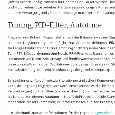
(
diff all
) sichern konfigurationen für Updates und Target-Wechsel;
Re
und Motorreihenfolge beheben Hardwareabweichungen. Konsistente 
saubere Versorgung und vibearme Montage maximieren Filterwirkung‍ 
Tuning, PID-Filter, Autotune
Präzision ‌und⁢ Ruhe im Flug entstehen aus der Balance zwischen Regl
aktuellen Flugsteuerungen (Betaflight, ​iNav, ArduPilot) definieren
PID
für Langzeitstabilität und
D
zur Dämpfung‍ hochfrequenter Störunge
Term-PT1, BiQuad,
dynamischer Notch
, ⁤
RPM-Filter
) das Rauschen, er
Funktionen wie
D-Min
,
Anti-Gravity
und
feedforward
schärfen Steuerk
ohne unnötig Wärme oder Oszillationen ‍zu erzeugen.Presets und Sl
Basisabstimmung, während Blackbox-Logs die gezielte Feinjustage e
Ein strukturierter Ablauf reduziert Iterationen und schont Komponen
Güte; die Regelung folgt der Hardware. Anschließend wird in kleinen S
Verstärkungen) und Sanftheit (stärkere Filterung) optimiert, wobei 
als Leitplanken dienen.
Autotune
in iNav/ArduPilot liefert solide Sta
moderaten Presets kombiniert; in Betaflight beschleunigen Presets,S
Mechanik zuerst
: steifer Rahmen, frische Lager, ⁤
ausgewuchtete