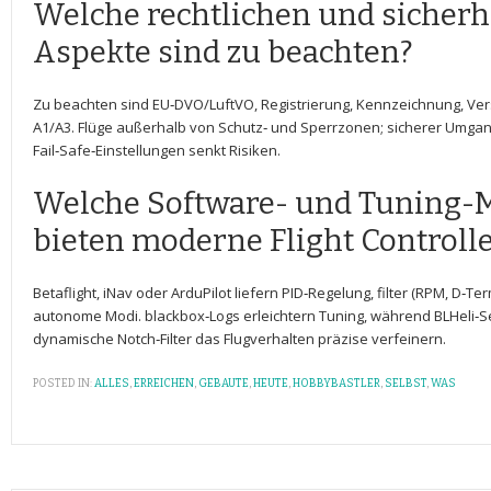
Welche rechtlichen und sicherh
Aspekte sind ⁣zu beachten?
Zu beachten sind EU‑DVO/LuftVO, Registrierung, Kennzeichnung, Ve
A1/A3. Flüge außerhalb von Schutz‑ und Sperrzonen; sicherer Umgang 
Fail‑Safe‑Einstellungen senkt‍ Risiken.
Welche Software- ⁣und Tuning-
bieten moderne Flight Controll
Betaflight, iNav oder ArduPilot liefern PID‑Regelung, filter (RPM, D‑T
autonome Modi. blackbox‑Logs erleichtern Tuning, während BLHeli‑S
dynamische‍ Notch‑Filter das Flugverhalten präzise⁤ verfeinern.
POSTED IN:
ALLES
,
ERREICHEN
,
GEBAUTE
,
HEUTE
,
HOBBYBASTLER
,
SELBST
,
WAS