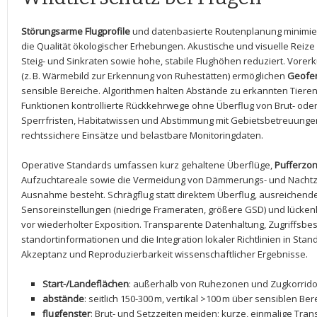
Störungsarme Flugprofile
und datenbasierte Routenplanung ‍minimier
⁢die Qualität ökologischer Erhebungen. ⁤Akustische und visuelle Reize
Steig- und ⁣Sinkraten​ sowie hohe, stabile​ Flughöhen ‌reduziert. Vo
(z. B. Wärmebild zur⁢ Erkennung⁣ von Ruhestätten) ermöglichen
Geofe
sensible Bereiche. Algorithmen halten Abstände zu erkannten Tiere
Funktionen kontrollierte Rückkehrwege ohne Überflug​ von Brut- ⁢oder
Sperrfristen, Habitatwissen und Abstimmung mit Gebietsbetreuungen​
rechtssichere Einsätze und belastbare ⁤Monitoringdaten.
Operative Standards umfassen kurz gehaltene‍ Überflüge,
Pufferzo
Aufzuchtareale sowie die Vermeidung von Dämmerungs-‍ und Nachtzei
Ausnahme besteht. Schrägflug statt direktem Überflug,⁤ ausreichende
Sensoreinstellungen (niedrige Frameraten, größere GSD) und lücke
vor wiederholter Exposition. Transparente‍ Datenhaltung, Zugriffsb
standortinformationen ⁤und die⁣ Integration⁤ lokaler Richtlinien in S
Akzeptanz und ⁤Reproduzierbarkeit wissenschaftlicher Ergebnisse.
Start-/Landeflächen
: außerhalb⁣ von Ruhezonen und Zugkorrid
abstände
: seitlich 150-300 m, ‌vertikal >100 m über sensiblen Be
flugfenster
: Brut- und Setzzeiten meiden; kurze, einmalige Tra