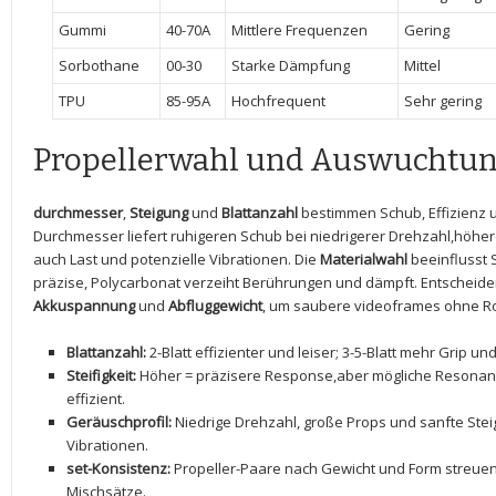
Gummi
40-70A
Mittlere Frequenzen
Gering
Sorbothane
00-30
Starke Dämpfung
Mittel
TPU
85-95A
Hochfrequent
Sehr gering
Propellerwahl und Auswuchtu
durchmesser
,
Steigung
‍und⁤
Blattanzahl
bestimmen Schub, ⁢Effizienz ‌
Durchmesser liefert ruhigeren Schub bei⁢ niedrigerer‍ Drehzahl,höhe
​auch Last ⁢und potenzielle Vibrationen. Die
Materialwahl
beeinflusst St
präzise, ⁢Polycarbonat verzeiht Berührungen und dämpft. Entscheide
Akkuspannung
​und
Abfluggewicht
, um saubere videoframes ohne Rol
Blattanzahl:
2-Blatt effizienter und leiser;​ 3-5-Blatt mehr Grip u
Steifigkeit:
Höher ‌= präzisere Response,aber mögliche Resona
effizient.
Geräuschprofil:
Niedrige‌ Drehzahl, große Props und sanfte Stei
Vibrationen.
set-Konsistenz:
Propeller-Paare ​nach Gewicht und ‌Form streuen
Mischsätze.