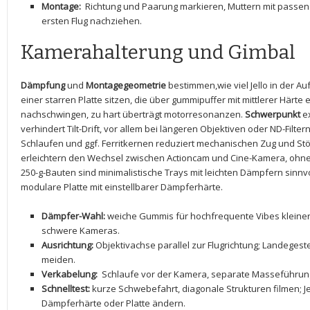
Montage:
⁣ Richtung und Paarung ⁣markieren,‍ Muttern mit pas
ersten ​Flug nachziehen.
Kamerahalterung ⁢und Gimbal
Dämpfung
und
Montagegeometrie
bestimmen,wie viel ‌Jello ‌in‌ der
einer starren Platte sitzen, die über gummipuffer mit mittlerer Härte e
nachschwingen, zu hart überträgt motorresonanzen.
Schwerpunkt
ex
verhindert Tilt-Drift,‌ vor allem bei längeren Objektiven oder ⁤ND-Filter
Schlaufen und​ ggf.⁤ Ferritkernen reduziert mechanischen Zug und St
erleichtern⁤ den Wechsel zwischen Actioncam und Cine-Kamera, ⁢ohne
250-g-Bauten ⁢sind minimalistische Trays mit leichten Dämpfern sinnvo
modulare Platte mit einstellbarer Dämpferhärte.
Dämpfer-Wahl:
weiche Gummis für hochfrequente Vibes kleiner 
schwere Kameras.
Ausrichtung:
Objektivachse parallel zur Flugrichtung; Landegest
meiden.
Verkabelung:
⁢ Schlaufe vor der Kamera, separate Masseführung
Schnelltest:
kurze Schwebefahrt, diagonale Strukturen⁣ filmen; 
Dämpferhärte oder Platte⁣ ändern.