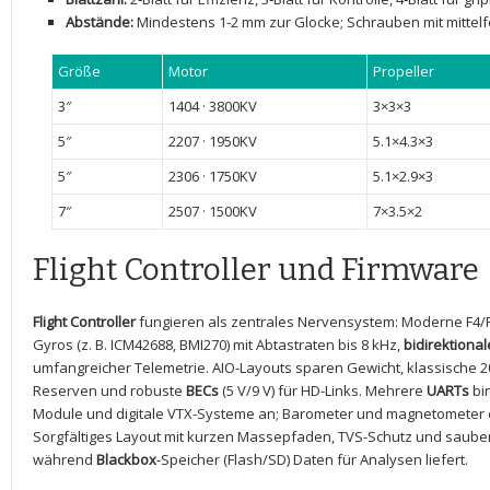
Abstände:
⁢Mindestens 1-2 mm ⁣zur Glocke; Schrauben mit mitte
Größe
Motor
Propeller
3″
1404 · 3800KV
3×3×3
5″
2207 · 1950KV
5.1×4.3×3
5″
2306 · 1750KV
5.1×2.9×3
7″
2507 ‍· 1500KV
7×3.5×2
Flight Controller und Firmware
Flight Controller
fungieren als zentrales Nervensystem: Moderne F4/
Gyros (z. B. ICM42688, BMI270) mit Abtastraten bis ​8 kHz,
bidirektiona
umfangreicher ‍Telemetrie. AIO-Layouts sparen Gewicht, klassische 
Reserven und robuste
BECs
(5 V/9 ‌V)⁢ für HD-Links. Mehrere
UARTs
bi
Module und digitale ‌VTX-Systeme an; Barometer und magnetometer e
Sorgfältiges Layout mit kurzen Massepfaden, TVS-Schutz‌ und saube
während
Blackbox
-Speicher (Flash/SD) Daten für Analysen liefert.