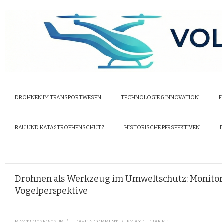
DROHNEN IM TRANSPORTWESEN
TECHNOLOGIE & INNOVATION
F
BAU UND KATASTROPHENSCHUTZ
HISTORISCHE PERSPEKTIVEN
Drohnen als Werkzeug im Umweltschutz: Monitor
Vogelperspektive