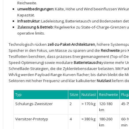
Reichweite.
umweltbedingungen:
Kälte, Höhe und Wind beeinflussen Wirkun
Kapazität.
Infrastruktur:
Ladeleistung, Batterietausch und ⁣Bodenzeiten de
Zulassung &​ Betrieb:
Regelwerke zu State-of-Charge-Grenzen 
operative limits.
Technologisch rücken
zell-zu-Paket-Architekturen
, höhere Systemspan
Speicher in‌ den Fokus, um Masse ‍zu sparen und die
Reichweite
pro 
Testflotten berichten, dass präzises Energiemanagement (Top-of-Desc
Speed-Optimierung) sowie modulare
Batterietauschs
ysteme⁢ mehr ⁢U
Schnelllade-Strategien, die ⁣die ‌Zyklenlebensdauer ⁣belasten. Mit Pac
Wh/kg werden Payload-Range-Kurven flacher; bis⁢ dahin bleibt die Mi
Sektoren mit hoher Frequenz und ‍klar kalkulierter​
Nutzlast
liefern di
Typ
Sitze
Nutzlast
Reichweite
Flug
Schulungs-Zweisitzer
2
≈ 170 kg
120-180
45-7
km
Viersitzer-Prototyp
4
≈ 380 kg
180-260
60-1
km
min