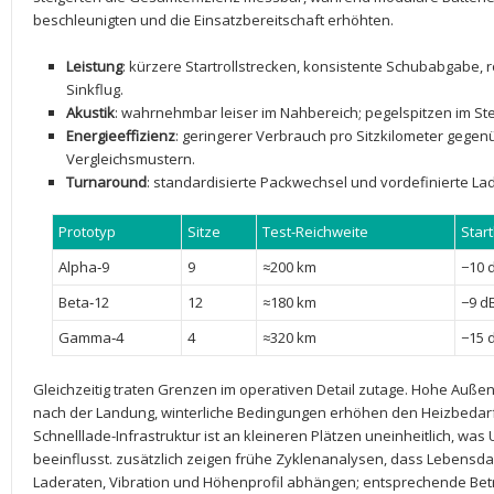
beschleunigten und die Einsatzbereitschaft erhöhten.
Leistung
:⁣ kürzere Startrollstrecken, konsistente‌ Schubabgabe,
Sinkflug.
Akustik
: wahrnehmbar leiser im Nahbereich; pegelspitzen im Stei
Energieeffizienz
: geringerer Verbrauch pro Sitzkilometer gege
Vergleichsmustern.
Turnaround
: ⁣standardisierte ⁤Packwechsel und vordefinierte 
Prototyp
Sitze
Test-Reichweite
Star
Alpha‑9
9
≈200 km
−10 ⁤
Beta‑12
12
≈180 km
−9 dB
Gamma‑4
4
≈320 km
−15 
Gleichzeitig traten Grenzen im ​operativen‌ Detail zutage. Hohe Au
nach der Landung, winterliche Bedingungen erhöhen den Heizbedarf​ 
Schnelllade-Infrastruktur ist an kleineren Plätzen uneinheitlich, 
beeinflusst. zusätzlich zeigen frühe ⁢Zyklenanalysen, dass Lebensdaue
Laderaten, Vibration⁣ und Höhenprofil abhängen; entsprechende Betri