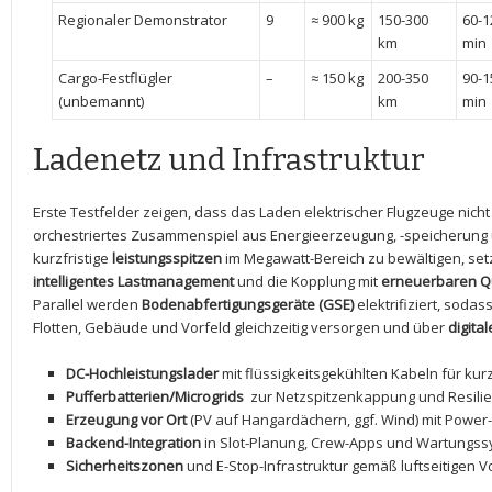
Regionaler Demonstrator
9
≈ 900 kg
150-300
60-1
km
min
Cargo-Festflügler
–
≈ 150 kg
200-350
90-1
(unbemannt)
km
min
Ladenetz und Infrastruktur
Erste Testfelder zeigen, dass das Laden elektrischer Flugzeuge nicht 
orchestriertes Zusammenspiel ⁣aus Energieerzeugung, -speicherung ‍un
⁣kurzfristige
leistungsspitzen
im Megawatt-Bereich zu bewältigen, se
intelligentes Lastmanagement
und die Kopplung mit
erneuerbaren ‍Q
Parallel werden
Bodenabfertigungsgeräte (GSE)
⁣elektrifiziert, sod
Flotten, Gebäude und Vorfeld ‌gleichzeitig versorgen und über
digita
DC-Hochleistungslader
mit flüssigkeitsgekühlten‍ Kabeln für ku
Pufferbatterien/Microgrids
⁤ zur Netzspitzenkappung und Resili
Erzeugung vor Ort
(PV‌ auf Hangardächern, ggf. Wind) mit Power
Backend-Integration
in Slot-Planung, Crew-Apps und⁤ Wartungs
Sicherheitszonen
und E-Stop-Infrastruktur gemäß⁤ luftseitigen V