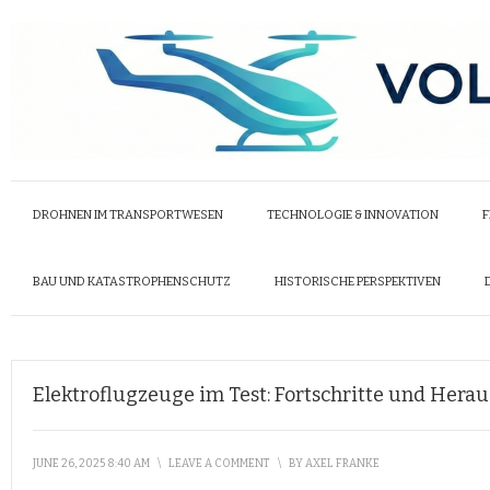
DROHNEN IM TRANSPORTWESEN
TECHNOLOGIE & INNOVATION
F
BAU UND KATASTROPHENSCHUTZ
HISTORISCHE PERSPEKTIVEN
Elektroflugzeuge im Test: Fortschritte und Hera
JUNE 26, 2025 8:40 AM
\
LEAVE A COMMENT
\
BY
AXEL FRANKE