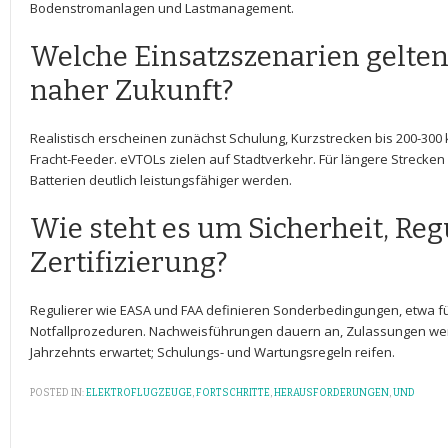
Bodenstromanlagen und Lastmanagement.
Welche Einsatzszenarien gelten ‌
⁢naher Zukunft?
Realistisch erscheinen zunächst ⁢Schulung,​ Kurzstrecken bis 200-300 
Fracht-Feeder. eVTOLs zielen auf Stadtverkehr. ⁢Für⁢ längere Strecken
Batterien ⁢deutlich leistungsfähiger werden.
Wie steht es um ⁣Sicherheit, Re
Zertifizierung?
Regulierer wie EASA und FAA definieren Sonderbedingungen, etwa⁣ für
Notfallprozeduren. Nachweisführungen dauern ‌an, Zulassungen we
⁤Jahrzehnts erwartet; ⁣Schulungs- und Wartungsregeln reifen.
POSTED IN:
ELEKTROFLUGZEUGE
,
FORTSCHRITTE
,
HERAUSFORDERUNGEN
,
UND