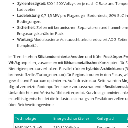
Zyklenfestigkeit:
800-1.500 Vollzyklen je nach C‑Rate und Temper
Ladezeiten.
Ladeleistung:
0,7-1,5 MW pro Flugzeug in Bodentests; 80%⁢ SoC⁣ i
Bedingungen.
Sicherheit:
Zellen ‍mit keramischen‌ Separatoren und flammhemm
⁣Entgasungskanäle im Pack.
Wartung:
Modulbasierte Austauschbarkeit reduziert AOG‑Zeite
⁢Komplexität.
Im ⁤Trend‍ stehen
Siliziumdominierte Anoden
und frühe
Festkörper‑Pr
Wh/kg
anpeilen, ​zusammen mit
lithium‑metallischen
‍Konzepten für S
Niedrigtemperaturverhalten. Parallel rücken
hybride Architekturen
(B
brennstoffzelle/Turbogenerator) für Regionalrouten in‌ den ⁤Fokus, wä
gewicht ⁤und Bauraum optimieren. Auf Infrastruktur‑Seite werden
Meg
digital vernetzte⁢ Bodenpuffer⁢ sowie vorausschauende
Restlebensd
Umlaufdichte und Wirtschaftlichkeit erprobt. Kurzfristig dominiert i
mittelfristig​ entscheidet die Industrialisierung ⁤von ⁣Festkörperzelle
über Reichweitengewinne.
Technologie
Energiedichte (Zelle)
Reifegrad
NMC/NCA Gen5
280-320 ‍Wh/kg
Seriennah