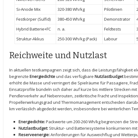
Si‑Anode Mix
320-380 Wh/kg
Pilotlinien
Festkörper⁣ (Sulfid)
380-450 Wh/kg
Demonstrator
Hybrid Batterie+FC
n. a.
Feldtests
Struktur‑Akkus
250-300 Wh/kg ‌(Pack)
Labour
5
Reichweite und Nutzlast
In aktuellen testkampagnen zeigt sich, ‍dass ‍die Leistungsfähigkeit e
begrenzte
Energiedichte
und das⁤ verfügbare
Nutzlastbudget
bestimmt
erhöht die ⁢Masse und​ verringert die ‍Spielräume für‌ Passagiere, Fra
Einsatzprofile bündeln sich ​daher auf⁤ kurze bis mittlere Strecken mi
Pendlerverkehr auf Nebenrouten, zeitkritische Fracht‌ und Inspektio
Propellerwirkungsgrad und Thermomanagement entscheiden darüber,
km verlässlich abgedeckt werden, insbesondere bei winterlichen 
Energiedichte:
⁢Packwerte um 200-260 Wh/kg ‍begrenzen die Strecke
Nutzlastbudget:
Struktur- und Batteriesysteme konkurrieren mit 
Reserveenergie:
Anforderungen für Ausweichflug und Wetterpuf