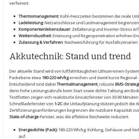
verfeinert.
Thermomanagement
: Kühl-/Heizzeiten⁣ bestimmen die ⁣reale Um
Ladeleistung
: Netzanschlüsse und Lastmanagement⁢ begrenzen 
Komponentenlebensdauer
: Zellalterung und‍ Inverter-Stress e
Wetterrobustheit
: Enteisung und Regenpenetration erhöhen En
Zulassung &⁢ Verfahren
: ​Nachweisführung für Ausfallszenarien
Akkutechnik: Stand und trend
Der aktuelle Stand wird von luftfahrttauglichen Lithium‑Ionen‑Syste
Packebene etwa
180-220 wh/kg
‍erreichen ‍und damit kurze Regional-
Entscheidend ​sind dabei
Thermalmanagement
, ‌robuste
BMS‑Strateg
denn hohe Leistungsabrufe​ beim Start sowie dichte Taktung am Bode
Testflotten⁤ zeigen sich realistische Einsatzfenster von 30-90 Minut
Schnellladefenster von
1-2C
die Umlaufplanung stützen,jedoch die​ A
Zertifizierungsanforderungen begrenzen ​die nutzbare Kapazität zus
State‑of‑charge
-Fenster, ​was die effektive Reichweite reduziert.
Energiedichte (Pack):
‍180-220 Wh/kg; Kühlung, Gehäuse und‌ Ver
auf.