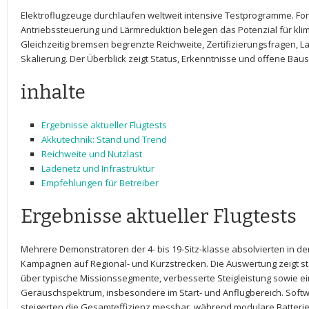
Elektroflugzeuge durchlaufen weltweit intensive Testprogramme. Fortsc
Antriebssteuerung und Lärmreduktion belegen das​ Potenzial für klim
Gleichzeitig bremsen begrenzte Reichweite, Zertifizierungsfragen, La
Skalierung. Der Überblick zeigt ​Status,​ Erkenntnisse und ⁣offene Baus
inhalte
Ergebnisse aktueller Flugtests
Akkutechnik: Stand ​und Trend
Reichweite und Nutzlast
Ladenetz und‍ Infrastruktur
Empfehlungen‌ für ⁢Betreiber
Ergebnisse aktueller Flugtests
Mehrere Demonstratoren der 4-‍ bis 19-Sitz-klasse‌ absolvierten in 
‌Kampagnen auf Regional- und Kurzstrecken. Die Auswertung zeigt sta
über ⁤typische Missionssegmente,⁣ verbesserte ⁤Steigleistung sowie‍ 
Geräuschspektrum, insbesondere im Start- und Anflugbereich. Softw
steigerten die Gesamteffizienz ⁢messbar, während modulare Batteri