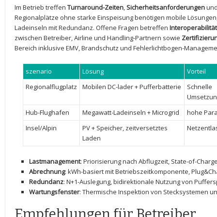
Im Betrieb⁤ treffen
Turnaround-Zeiten
,
Sicherheitsanforderungen
un
Regionalplätze ohne⁣ starke Einspeisung benötigen mobile Lösungen,
Ladeinseln ‌mit ⁢Redundanz. Offene Fragen betreffen
Interoperabilit
zwischen Betreiber, Airline und Handling-Partnern sowie⁣
Zertifizieru
Bereich ⁣inklusive ​EMV, Brandschutz und ​Fehlerlichtbogen-Manageme
szenario
Lösung
Vorteil
Regionalflugplatz
Mobilen ​DC-lader + ‍Pufferbatterie
Schnelle
Umsetzun
Hub-Flughafen
Megawatt-Ladeinseln + Microgrid
hohe Paral
Insel/Alpin
PV + Speicher, zeitversetztes
Netzentla
‍Laden
Lastmanagement
: Priorisierung ⁢nach Abflugzeit, State-of-Char
Abrechnung
: ⁣kWh-basiert mit Betriebszeitkomponente,‍ Plug&C
Redundanz
: ⁢N+1-Auslegung, bidirektionale Nutzung ⁣von Puffer
Wartungsfenster
:‌ Thermische Inspektion von Stecksystemen 
Empfehlungen für ​Betreiber