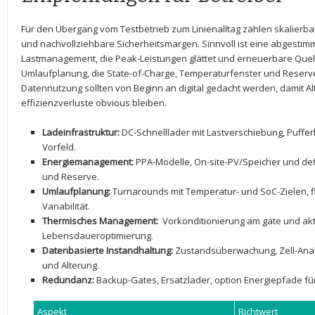
Für ⁤den Übergang vom Testbetrieb zum Linienalltag zählen skalierba
und nachvollziehbare Sicherheitsmargen.⁢ Sinnvoll ist eine ⁢abgestim
Lastmanagement, ​die⁤ Peak-Leistungen glättet und ‌erneuerbare Quell
Umlaufplanung, die State-of-Charge, Temperaturfenster und Reserven r
Datennutzung sollten von Beginn⁢ an digital gedacht ‌werden, damit A
effizienzverluste obvious bleiben.
Ladeinfrastruktur:
DC-Schnelllader mit Lastverschiebung, Pufferb
Vorfeld.
Energiemanagement:
PPA-Modelle, On-site-PV/Speicher und defin
und Reserve.
Umlaufplanung:
Turnarounds mit Temperatur- und SoC-Zielen, fle
Variabilität.
Thermisches Management:
‍ Vorkonditionierung am ​gate und⁤ ak
Lebensdaueroptimierung.
Datenbasierte Instandhaltung:
Zustandsüberwachung,​ Zell-Anal
und Alterung.
Redundanz:
Backup-Gates, Ersatzlader, option Energiepfade für ​
Aspekt
Richtwert