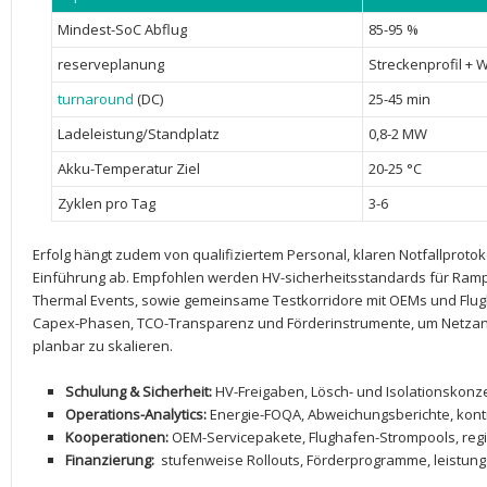
Mindest-SoC Abflug
85-95 ⁣%
reserveplanung
Streckenprofil + 
turnaround
(DC)
25-45‌ min
Ladeleistung/Standplatz
0,8-2 MW
Akku-Temperatur Ziel
20-25 °C
Zyklen pro Tag
3-6
Erfolg hängt zudem von⁣ qualifiziertem Personal, klaren Notfallproto
Einführung ab. Empfohlen ⁤werden HV-sicherheitsstandards für Ramp
Thermal Events, sowie gemeinsame Testkorridore mit OEMs ⁣und Flug
Capex-Phasen, ⁢TCO-Transparenz und Förderinstrumente, um Netzan
planbar⁤ zu skalieren.
Schulung & Sicherheit:
HV-Freigaben, Lösch-⁣ und Isolationskon
Operations-Analytics:
Energie-FOQA, Abweichungsberichte,⁢ konti
Kooperationen:
OEM-Servicepakete, Flughafen-Strompools, regi
Finanzierung:
​ stufenweise Rollouts, Förderprogramme, leistu