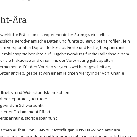
ght-Ära
rkliche ⁢Präzision⁣ mit experimenteller ​Strenge. ein selbst
lässliche aerodynamische ​Daten und​ führte zu gewölbten Profilen,⁢ fein
nem⁤ verspannten‌ Doppeldecker aus
Fichte
und
Esche
, bespannt ​mit
uerphilosophie beruhte auf
Flügelverwindung
für die‍ Rollachse,einem
für‍ die Nickachse und einem mit der⁤ Verwindung gekoppelten​
ermomente. Für den Vortrieb‍ sorgten zwei‍ handgeschnitzte,
Kettenantrieb
, gespeist von⁣ einem ​leichten⁢
Vierzylinder
von ‍
Charlie
Auftriebs- und⁤ Widerstandskennzahlen
le ohne​ separate Querruder
rung‌ vor dem Schwerpunkt
sierter Drehmoment-Effekt
tverspannung, stoffbespannung
hen⁤ Aufbau⁣ von ⁢Gleit- zu‌ Motorflügen:‌ Kitty​ Hawk bot laminare
werpunkt, Verwindung und Ruderausschlägen; ‌später ermöglichte‍ ein