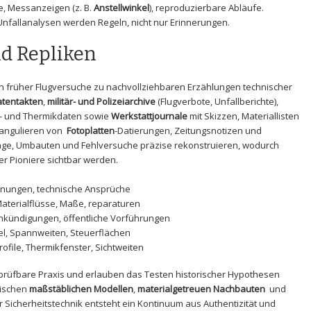
le, Messanzeigen (z. B.
Anstellwinkel
), reproduzierbare Abläufe.
Unfallanalysen werden Regeln, nicht ‍nur Erinnerungen.
d Repliken
ren ​früher Flugversuche zu nachvollziehbaren ​Erzählungen technischer
atentakten
,
militär- ⁤und Polizeiarchive
(Flugverbote, Unfallberichte),
- und ⁤Thermikdaten sowie
Werkstattjournale
mit Skizzen, Materiallisten‍
ngulieren von ⁢
Fotoplatten
-Datierungen, Zeitungsnotizen und
age, Umbauten und ⁣Fehlversuche präzise ​rekonstruieren, wodurch​
 ⁣Pioniere sichtbar werden.
ichnungen, technische ​Ansprüche
Materialflüsse, ‍Maße,​ reparaturen
Ankündigungen, öffentliche Vorführungen
el,‍ Spannweiten, Steuerflächen
rofile, Thermikfenster,‍ Sichtweiten
prüfbare Praxis und erlauben‍ das Testen⁣ historischer Hypothesen
wischen
maßstäblichen ​Modellen
,
materialgetreuen ‍Nachbauten
⁢ und ‍
 Sicherheitstechnik entsteht ein⁤ Kontinuum aus Authentizität und