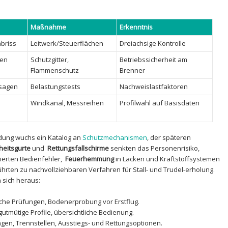
Maßnahme
Erkenntnis
briss
Leitwerk/Steuerflächen
Dreiachsige ⁢Kontrolle
en
Schutzgitter,⁣
Betriebssicherheit am‍
Flammenschutz
Brenner
rsagen
Belastungstests
Nachweislastfaktoren
Windkanal,​ Messreihen
Profilwahl auf⁣ Basisdaten
andung wuchs ein Katalog an
Schutzmechanismen
, der späteren
heitsgurte
⁤und ⁣
Rettungsfallschirme
senkten das Personenrisiko,
erten ​Bedienfehler, ​
Feuerhemmung
in Lacken ⁢und Kraftstoffsystemen
hrten ⁤zu⁤ nachvollziehbaren Verfahren für Stall- und⁣ Trudel-erholung.
 sich⁢ heraus:
sche Prüfungen, ⁣Bodenerprobung​ vor Erstflug.
gutmütige⁤ Profile, ​übersichtliche Bedienung.
ngen, Trennstellen, Ausstiegs- und Rettungsoptionen.