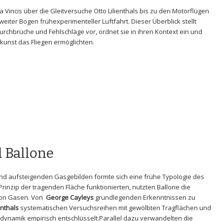
Vincis über die Gleitversuche Otto Lilienthals​ bis zu den ⁢Motorflügen
weiter‌ Bogen frühexperimenteller Luftfahrt. Dieser Überblick stellt⁤
rchbrüche‍ und ​Fehlschläge vor, ordnet sie in ihren Kontext ein und
rkunst das‍ Fliegen ermöglichten.
 ‌Ballone
d ⁣aufsteigenden ​Gasgebilden‍ formte sich eine frühe Typologie⁤ des
Prinzip ⁣der tragenden Fläche funktionierten, nutzten Ballone die
 von Gasen. Von ⁤
George​ Cayleys
grundlegenden Erkenntnissen zu
enthals
⁤systematischen Versuchsreihen mit gewölbten Tragflächen und
ynamik empirisch entschlüsselt.Parallel dazu verwandelten‍ die