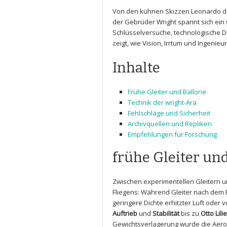
Von‌ den⁢ kühnen Skizzen Leonardo da 
der Gebrüder ⁣Wright​ spannt sich ein 
Schlüsselversuche,​ technologische Du
zeigt, wie​ Vision, Irrtum und Ingenieu
Inhalte
Frühe Gleiter und Ballone
Technik der wright-Ära
Fehlschläge​ und Sicherheit
Archivquellen und Repliken
Empfehlungen für ⁣Forschung
frühe Gleiter ⁤und
Zwischen ⁣experimentellen Gleitern un
Fliegens: Während Gleiter⁢ nach dem ⁢
⁢geringere Dichte⁢ erhitzter Luft oder
Auftrieb
und
Stabilität
bis⁢ zu
Otto Lili
Gewichtsverlagerung wurde die Aerod