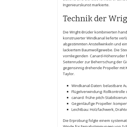
Ingenieurskunst markierte.
Technik der Wri
Die Wright-Brüder kombinierten handwe
konstruierter
Windkanal
lieferte​ ver
abgestimmten Anstellwinkeln und ei
lackiertem Baumwollgewebe. Die Ste
vornliegenden ​
Canard-Höhenruder
⁤
Seitenruder
zur Beherrschung der​ Gi
gegensinnig drehende
Propeller
mit
Taylor
.
Windkanal-Daten
: belastbare ⁤
Flügelverwindung
:‌ Rollkontrol
canard
: ⁣frühe pitch-Stabilisie
Gegenläufige Propeller
: kompen
Leichtbau
: Holzfachwerk, Drah
Die Erprobung folgte einem systematisc
Winde ‌für Feinabstimmungen von Sch