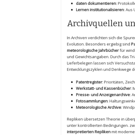
daten dokumentieren
: Protokol
Lernen institutionalisieren
: Aus 
Archivquellen un
In ⁢Archiven verdichten sich die​ Spu
Evolution. Besonders ‌ergiebig sind⁤
P
meteorologische‍ Jahrbücher
für wind
und Gewichtsangaben. Durch das Tria
Lieferbelegen ⁢lassen sich Versuchst
Entwicklungszyklen und Denkwege der
Patentregister
: Prioritäten, Ze
Werkstatt-‍ und⁢ Kassenbücher
: 
Presse- und⁤ Anzeigenarchive
: 
Fotosammlungen
: Haltungswink
Meteorologische Archive
: Windp
Repliken übersetzen Theorie in⁤ über
unter kontrollierten⁢ Bedingungen. z
interpretierten Repliken
mit⁤ moderner