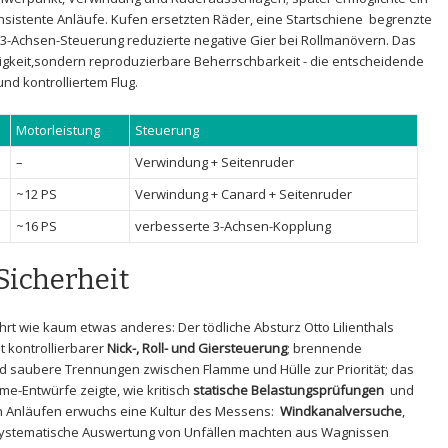
nsistente Anläufe. Kufen ersetzten ⁣Räder, eine
Startschiene
⁣ begrenzte
3-Achsen-Steuerung
reduzierte negative Gier bei Rollmanövern. Das
gkeit,sondern reproduzierbare ‍Beherrschbarkeit -‍ die ‍entscheidende
nd kontrolliertem Flug.
Motorleistung
Steuerung
–
Verwindung⁢ + Seitenruder
~12 PS
Verwindung⁣ + Canard + Seitenruder
~16 PS
verbesserte 3-Achsen-Kopplung
Sicherheit
hrt wie kaum etwas anderes: ⁣Der tödliche Absturz Otto⁤ Lilienthals
t kontrollierbarer⁤
Nick-, ‍Roll-⁤ und Giersteuerung
; brennende⁤
 saubere Trennungen zwischen‍ Flamme‌ und‌ Hülle ​zur​ Priorität; das
-Entwürfe zeigte, wie kritisch
statische Belastungsprüfungen
‍ und
n Anläufen erwuchs eine Kultur des Messens: ⁢
Windkanalversuche
,
systematische ⁤Auswertung von Unfällen ⁢machten aus Wagnissen