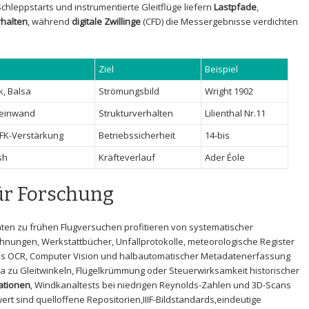
Schleppstarts und instrumentierte Gleitflüge liefern
Lastpfade
, ⁣
rhalten
, ⁤während
digitale Zwillinge
(CFD) die Messergebnisse verdichten​
Ziel
Beispiel
,‍ Balsa
Strömungsbild
Wright 1902
Leinwand
Strukturverhalten
Lilienthal Nr.11
⁢CFK-Verstärkung
Betriebssicherheit
14-bis
sh
Kräfteverlauf
Ader​ Éole
r Forschung
ten ‌zu frühen Flugversuchen profitieren von systematischer
chnungen, ⁤Werkstattbücher, Unfallprotokolle, meteorologische Register
ttels ⁤OCR, Computer‌ Vision ⁢und halbautomatischer Metadatenerfassung
a zu ⁢Gleitwinkeln, ⁤Flügelkrümmung oder ​Steuerwirksamkeit historischer
ationen
, Windkanaltests bei niedrigen ⁣Reynolds-Zahlen und⁢ 3D-Scans
⁣ sind quelloffene Repositorien,IIIF-Bildstandards,eindeutige