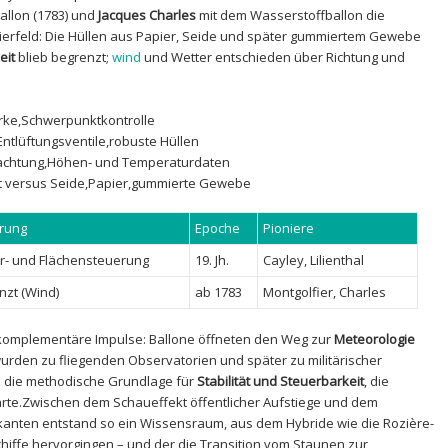
allon ‌(1783) und
Jacques Charles
mit⁢ dem Wasserstoffballon ⁢die
ierfeld: Die Hüllen ‍aus‍ Papier, Seide und ‌später gummiertem Gewebe
eit
blieb⁤ begrenzt;
wind
und Wetter​ entschieden ‌über Richtung und
erke,Schwerpunktkontrolle
Entlüftungsventile,robuste ‍Hüllen
achtung,Höhen- und ⁢Temperaturdaten
aht ‍versus ‌Seide,Papier,gummierte Gewebe
rung
Epoche
Pioniere
r- und⁢ Flächensteuerung
19. Jh.
Cayley, ⁢Lilienthal
nzt (Wind)
ab⁢ 1783
Montgolfier, Charles
komplementäre Impulse:‌ Ballone öffneten⁢ den‌ Weg zur​
Meteorologie
rden ‍zu⁣ fliegenden Observatorien und ⁤später zu militärischer
n die methodische⁢ Grundlage für
Stabilität und ​Steuerbarkeit
, ⁣die
ührte.Zwischen dem Schaueffekt öffentlicher Aufstiege‍ und dem
kanten entstand so ein Wissensraum, aus dem Hybride wie die Rozière-
schiffe hervorgingen – und der die Transition vom Staunen zur