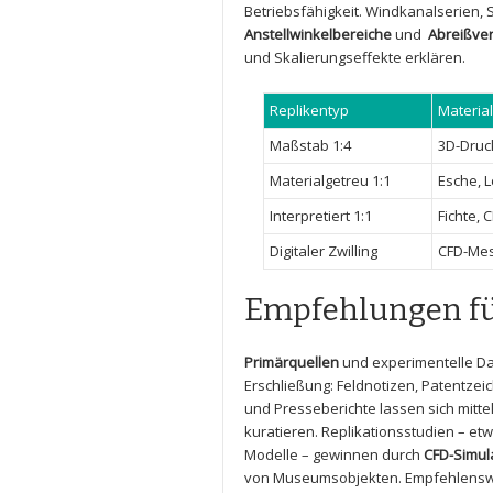
Betriebsfähigkeit. ‌Windkanalserien, 
Anstellwinkelbereiche
und ​
Abreißve
und ‍Skalierungseffekte erklären.
Replikentyp
Material
Maßstab 1:4
3D-Druck
Materialgetreu ‌1:1
Esche,‍ 
Interpretiert ‌1:1
Fichte, 
Digitaler Zwilling
CFD-Me
Empfehlungen fü
Primärquellen
und experimentelle ⁢Da
Erschließung: Feldnotizen, Patentzei
⁣und⁣ Presseberichte lassen ⁢sich ‌mi
kuratieren. Replikationsstudien – etw
Modelle – gewinnen‍ durch
CFD-Simul
von‌ Museumsobjekten. Empfehlenswert