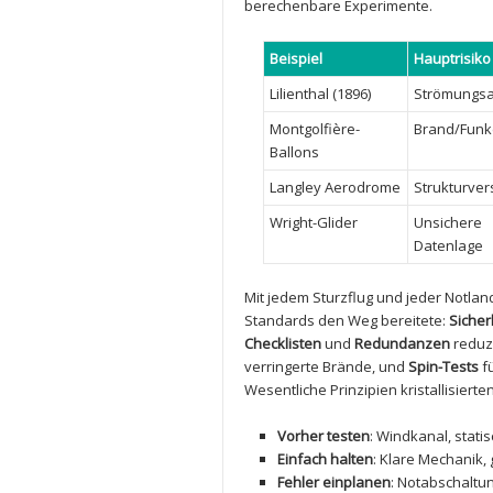
berechenbare⁣ Experimente.
Beispiel
Hauptrisiko
Lilienthal (1896)
Strömungsa
Montgolfière-
Brand/Funk
Ballons
Langley ‌Aerodrome
Strukturve
Wright-Glider
Unsichere
Datenlage
Mit jedem Sturzflug ⁤und ‍jeder Notl
Standards den Weg bereitete:
Sicher
Checklisten
und
Redundanzen
reduzi
verringerte Brände, ​und
Spin-Tests
fü
Wesentliche Prinzipien kristallisierten⁢
Vorher testen
: Windkanal, stati
Einfach halten
: Klare Mechanik, ⁤
Fehler einplanen
: Notabschaltu