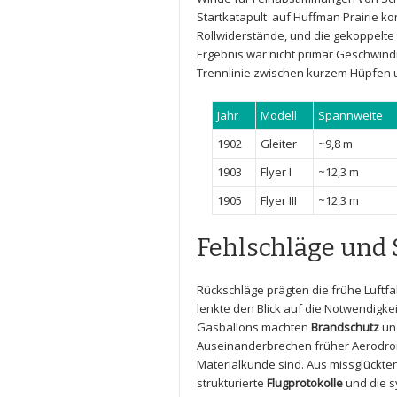
Startkatapult
⁤ auf Huffman Prairie ko
Rollwiderstände, und die gekoppelte
Ergebnis war nicht primär Geschwindi
Trennlinie zwischen kurzem​ Hüpfen​ u
Jahr
Modell
Spannweite
1902
Gleiter
~9,8 m
1903
Flyer⁣ I
~12,3 m
1905
Flyer III
~12,3⁣ m
Fehlschläge und ‌
Rückschläge prägten die ‍frühe ⁢Luftfa
⁣lenkte den Blick auf die Notwendigkei
Gasballons⁤ machten
Brandschutz
und
Auseinanderbrechen früher Aerodrome
Materialkunde sind. Aus missglückte
⁣strukturierte
Flugprotokolle
und‌ die 