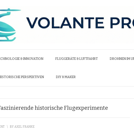
ECHNOLOGIE & INNOVATION
FLUGGERÄTE & LUFTFAHRT
DROHNEN IM 
HISTORISCHE PERSPEKTIVEN
DIY & MAKER
 Faszinierende historische Flugexperimente
ENT
\
BY
AXEL FRANKE