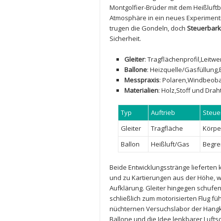
Montgolfier-Brüder mit​ dem Heißluftb
Atmosphäre in ​ein ​neues Experiment
trugen ​die Gondeln,⁢ doch
Steuerbark
Sicherheit.
Gleiter
: Tragflächenprofil,Leitw
Ballone
: Heizquelle/Gasfüllung,
Messpraxis
: Polaren,Windbeob
Materialien
: Holz,Stoff ‍und⁣ Dr
Typ
Auftrieb
Steue
Gleiter
Tragfläche
Körpe
Ballon
Heißluft/Gas
Begre
Beide Entwicklungsstränge lieferten ‍
und zu Kartierungen aus der Höhe, wu
Aufklärung. ⁣Gleiter hingegen schufe
schließlich zum motorisierten Flug f
nüchternen Versuchslabor der​ Hang
Ballone⁢ und die Idee lenkbarer Luft