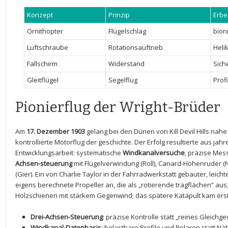
Konzept
Prinzip
Erbe
Ornithopter
Flügelschlag
bion
Luftschraube
Rotationsauftrieb
Heli
Fallschirm
Widerstand
Siche
Gleitflügel
Segelflug
Prof
Pionierflug der Wright-Brüder
Am
17. Dezember 1903
gelang bei den Dünen von Kill Devil Hills​ nahe
kontrollierte Motorflug der geschichte. Der Erfolg resultierte aus ja
Entwicklungsarbeit: systematische
Windkanalversuche
, präzise Mes
Achsen-steuerung
mit Flügelverwindung (Roll), Canard-Höhenruder (
(Gier). Ein von Charlie‍ Taylor in der Fahrradwerkstatt gebauter, leich
eigens berechnete Propeller an, die als „rotierende tragflächen” au
Holzschienen mit⁤ starkem⁢ Gegenwind; das spätere Katapult kam erst
Drei-Achsen-Steuerung
: präzise Kontrolle statt „reines Gleichg
Windkanal-Datenbasis
: belastbare Profile und‌ Polaren statt ⁢