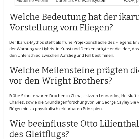
Moderne Avionik
Daten als Frühwarnsystem
FOQA, p
Welche ‌Bedeutung hat der ikaru
Vorstellung vom Fliegen?
Der Ikarus-Mythos​ steht als frühe Projektionsfläche des Fliegens: Er 
der Warnung vor Hybris. in Kunst und Denken prägte er ‌die Idee,⁤ d
den Unterschied zwischen Aufstieg und Fall bestimmen.
Welche Meilensteine prägten di
vor den Wright Brothers?
Frühe Schritte waren Drachen in China, skizzen Leonardos, Heißluft-
Charles, sowie die Grundlagenforschung⁣ von Sir George Cayley.Sie
Flügen hin zu physikalisch erklärbaren Prinzipien.
Wie beeinflusste Otto Lilientha
des Gleitflugs?