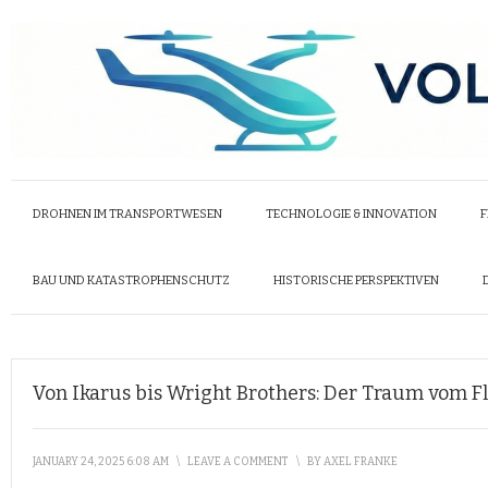
DROHNEN IM TRANSPORTWESEN
TECHNOLOGIE & INNOVATION
F
BAU UND KATASTROPHENSCHUTZ
HISTORISCHE PERSPEKTIVEN
Von Ikarus bis Wright Brothers: Der Traum vom Fl
JANUARY 24, 2025 6:08 AM
\
LEAVE A COMMENT
\
BY
AXEL FRANKE