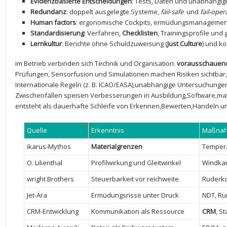
Evidenzbasierte Entscheidungen
: Tests, Daten und unabhängige⁢
Redundanz
: doppelt ausgelegte ‌Systeme,
fail-safe
‍ und⁤
fail-oper
Human factors
:⁤ ergonomische Cockpits, ermüdungsmanagement, 
Standardisierung
: Verfahren,​
Checklisten
, Trainingsprofile un
Lernkultur
: Berichte ohne ⁤Schuldzuweisung (
Just Culture
) und k
im Betrieb verbinden sich⁣ Technik und Organisation:
vorausschauen
Prüfungen, Sensorfusion und Simulationen machen Risiken sichtbar, 
Internationale Regeln (z. ​B. ICAO/EASA),unabhängige Untersuchung
Zwischenfällen speisen Verbesserungen in Ausbildung,Software,mate
entsteht als dauerhafte Schleife von Erkennen,Bewerten,Handeln u
Quelle
Erkenntnis
Maßna
ikarus-Mythos
Materialgrenzen
Tempera
O. Lilienthal
Profilwirkung und ‌Gleitwinkel
Windkan
wright Brothers
Steuerbarkeit vor⁤ reichweite
Ruderko
Jet-Ära
Ermüdungsrisse unter Druck
NDT, Ru
CRM-Entwicklung
Kommunikation als Ressource
CRM
, S