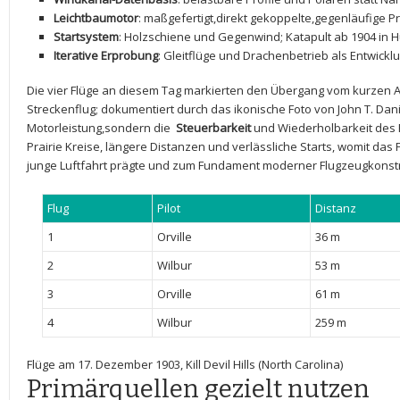
Leichtbaumotor
: maßgefertigt,direkt gekoppelte,gegenläufige ​P
Startsystem
: Holzschiene und Gegenwind; Katapult ab 1904 in H
Iterative Erprobung
: Gleitflüge⁤ und Drachenbetrieb als Entwick
Die vier Flüge ⁣an diesem Tag markierten den Übergang ⁣vom kurzen 
Streckenflug; dokumentiert durch das ikonische Foto von John T. Dani
Motorleistung,sondern die ⁣
Steuerbarkeit
und Wiederholbarkeit​ des 
Prairie Kreise, ⁢längere Distanzen und⁣ verlässliche Starts, womit das
junge Luftfahrt prägte und zum Fundament moderner Flugzeugkonst
Flug
Pilot
Distanz
1
Orville
36 m
2
Wilbur
53 m
3
Orville
61 ⁤m
4
Wilbur
259 m
Flüge am 17.‍ Dezember 1903, Kill Devil Hills (North⁤ Carolina)
Primärquellen gezielt nutzen