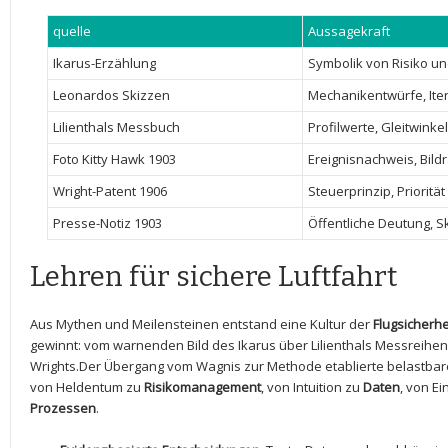
quelle
Aussagekraft
Ikarus-Erzählung
Symbolik von Risiko un
Leonardos Skizzen
Mechanikentwürfe,​ Ite
Lilienthals Messbuch
Profilwerte, Gleitwinkel
Foto Kitty Hawk 1903
Ereignisnachweis, ⁢Bil
Wright-Patent 1906
Steuerprinzip, Priorität
Presse-Notiz 1903
Öffentliche Deutung, S
Lehren für⁣ sichere Luftfahrt
Aus Mythen und Meilensteinen entstand ​eine Kultur der
Flugsicherhe
gewinnt:​ vom warnenden ‍Bild des Ikarus über Lilienthals Messreihe
Wrights.Der ​Übergang vom Wagnis zur ⁢Methode etablierte belastb
von Heldentum zu‍
Risikomanagement
, von Intuition zu
Daten
, ‌von ​
Prozessen
.