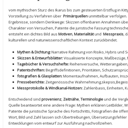
vom mythischen Sturz des ⁤Ikarus bis zum gesteuerten Erstflug in Kit
Vorstellung zu Verfahren über ⁤
Primärquellen
unmittelbar verfolgen.
Ergebnisse, sondern Denkwege: Skizzen offenbaren Annahmen über A
Charakter von Versuchen, Patente die juristische Fassung technisc
entsteht ein dichtes Bild aus
Motiven
,
Materialität
und ​
Messpraxis
, 
kulturellen und naturwissenschaftlichen Kontext zurückbindet.
Mythen & Dichtung:
Narrative Rahmung von Risiko, Hybris und S
Skizzen‍ & Entwurfsblätter:
Visualisierte Konzepte, ​Maßbezüge,
Tagebücher⁢ & Versuchshefte:
Reihenversuche, Wetterangaben,
Patentschriften:
Begriffsdefinitionen, Prioritäten, Schutzansprü
fotografien & Glasplatten:
Momentaufnahmen, ⁣Aufbauten, Insz
Presseberichte:
Zeitgenössische Wahrnehmung,skepsis,Begeis
Messprotokolle & Windkanal-Notizen:
Zahlenbasis,⁣ Einheiten, K
Entscheidend sind
provenienz
,
Zeitnähe
,
Terminologie
und die Vergl
Quelle ​beantwortet​ eine andere Frage: Mythen erklären Leitbilder, W
Patente die juristische Sprache des Fortschritts,‍ Fotografien die⁣ öffe
Wort, Bild und Zahl⁢ lassen ‍sich Übertreibungen, Übersetzungsfehl
Entwicklungen vom entwurf ⁤zur Ausführung nachvollziehen.