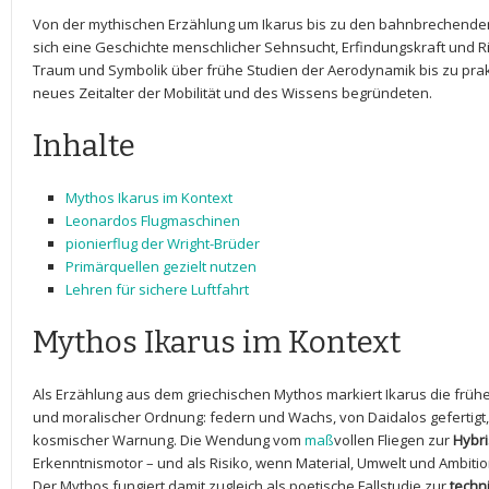
Von der mythischen Erzählung um Ikarus bis zu den bahnbrechenden
‍sich eine Geschichte menschlicher Sehnsucht, Erfindungskraft und Ris
Traum und Symbolik über frühe ⁤Studien der Aerodynamik bis zu prakt
neues Zeitalter der Mobilität und des ⁢Wissens begründeten.
Inhalte
Mythos Ikarus im Kontext
Leonardos Flugmaschinen
pionierflug der Wright-Brüder
Primärquellen gezielt nutzen
Lehren für sichere Luftfahrt
Mythos ​Ikarus im Kontext
Als Erzählung aus dem griechischen Mythos⁢ markiert Ikarus die frü
und moralischer‌ Ordnung: federn und Wachs, von Daidalos gefertigt,
kosmischer Warnung. Die Wendung vom
maß
vollen Fliegen zur
Hybri
‌Erkenntnismotor – und als ⁣Risiko, wenn⁤ Material,‌ Umwelt und Ambiti
Der Mythos fungiert damit zugleich als poetische Fallstudie⁢ zur
techn