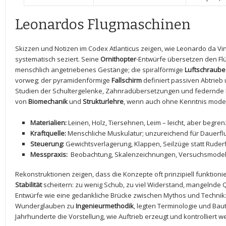
Leonardos Flugmaschinen
Skizzen und Notizen im Codex Atlanticus zeigen, wie ⁢Leonardo da Vi
systematisch seziert.⁤ Seine
Ornithopter
-Entwürfe übersetzen⁤ den Flü
⁢menschlich angetriebenes Gestänge; die ⁣spiralförmige
Luftschraube
vorweg; der pyramidenförmige
Fallschirm
‌definiert passiven Abtrieb
Studien der ⁤Schultergelenke, Zahnradübersetzungen und federnde 
von
Biomechanik
und
Strukturlehre
, wenn auch ohne Kenntnis mode
Materialien:
Leinen, Holz, Tiersehnen, Leim – leicht, aber begren
Kraftquelle:
Menschliche Muskulatur; ⁤unzureichend für ‍Dauerfl
Steuerung:
Gewichtsverlagerung, Klappen, Seilzüge statt Ruder
Messpraxis:
⁤ Beobachtung, Skalenzeichnungen, Versuchsmodel
Rekonstruktionen zeigen, dass die Konzepte‍ oft ⁤prinzipiell funktion
Stabilität
scheitern: zu wenig Schub, zu viel Widerstand, mangelnde Qu
Entwürfe wie eine gedankliche Brücke zwischen Mythos und Technik
Wunderglauben zu
Ingenieurmethodik
, legten Terminologie und ⁤Ba
Jahrhunderte⁣ die ⁣Vorstellung, wie Auftrieb erzeugt und kontrolliert 