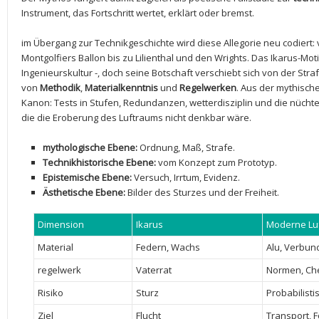
Instrument, das Fortschritt wertet, erklärt oder bremst.
im Übergang zur Technikgeschichte wird⁤ diese Allegorie neu codiert:
Montgolfiers Ballon ⁤bis zu Lilienthal ⁤und den Wrights. Das Ikarus-Mot
Ingenieurskultur -, ​doch seine Botschaft ‍verschiebt sich von der St
von
Methodik
,
Materialkenntnis
und
Regelwerken
. Aus‌ der ⁤mythisc
Kanon:⁣ Tests in Stufen, Redundanzen, ⁤wetterdisziplin und die nücht
die die Eroberung des Luftraums nicht denkbar ​wäre.
mythologische Ebene:
Ordnung, Maß, Strafe.
Technikhistorische Ebene:
vom Konzept zum Prototyp.
Epistemische Ebene:
Versuch, ​Irrtum, Evidenz.
Ästhetische Ebene:
Bilder des Sturzes und der Freiheit.
Dimension
Ikarus
Moderne Luf
Material
Federn,⁢ Wachs
Alu, Verbun
regelwerk
Vaterrat
Normen, Che
Risiko
Sturz
Probabilist
Ziel
Flucht
Transport, 