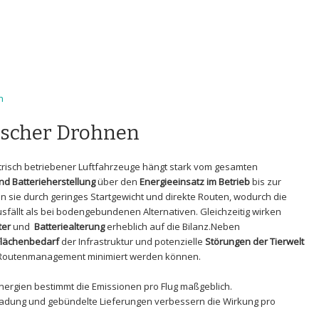
n
rischer Drohnen
isch⁢ betriebener Luftfahrzeuge hängt stark ‍vom ‌gesamten
nd Batterieherstellung
⁢über⁣ den
Energieeinsatz im​ Betrieb
bis ⁤zur
ten sie ‌durch geringes ‌Startgewicht und direkte Routen, wodurch ‍die
ausfällt als bei⁢ bodengebundenen Alternativen.⁣ Gleichzeitig ⁣wirken
ter
und ⁢
Batteriealterung
erheblich auf die Bilanz.Neben
Flächenbedarf
der⁢ Infrastruktur und potenzielle
Störungen⁢ der Tierwelt
d​ Routenmanagement minimiert​ werden können.
ergien bestimmt die Emissionen pro Flug ​maßgeblich.
adung und gebündelte Lieferungen verbessern die Wirkung pro