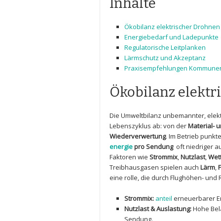
Inhalte
Ökobilanz elektrischer Drohnen
Energiebedarf ‍und Ladepunkte
Regulatorische⁣ Leitplanken
Lärmschutz und Akzeptanz
Praxisempfehlungen Kommune
Ökobilanz ⁣elekt
Die Umweltbilanz unbemannter, elektr
Lebenszyklus ⁣ab: von ‍der
Material- u
Wiederverwertung
.⁣ Im⁤ Betrieb punk
energie
pro Sendung
⁢ oft niedriger 
Faktoren wie
Strommix
,
Nutzlast
,
Wet
Treibhausgasen spielen ⁢auch
Lärm
,
eine rolle, die durch Flughöhen- un
Strommix:
anteil
erneuerbarer En
Nutzlast⁤ & ⁢Auslastung:
Hohe Bel
Sendung.