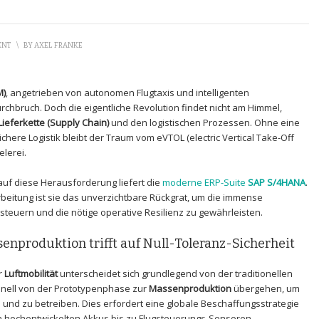
ENT
\
BY
AXEL FRANKE
M)
, angetrieben von autonomen Flugtaxis und intelligenten
rchbruch. Doch die eigentliche Revolution findet nicht am Himmel,
Lieferkette (Supply Chain)
und den logistischen Prozessen. Ohne eine
ichere Logistik bleibt der Traum vom eVTOL (electric Vertical Take-Off
elerei.
auf diese Herausforderung liefert die
moderne ERP-Suite
SAP S/4HANA
.
arbeitung ist sie das unverzichtbare Rückgrat, um die immense
steuern und die nötige operative Resilienz zu gewährleisten.
enproduktion trifft auf Null-Toleranz-Sicherheit
r
Luftmobilität
unterscheidet sich grundlegend von der traditionellen
hnell von der Prototypenphase zur
Massenproduktion
übergehen, um
und zu betreiben. Dies erfordert eine globale Beschaffungsstrategie
n hochentwickelten Akkus bis zu Flugsteuerungs-Sensoren.