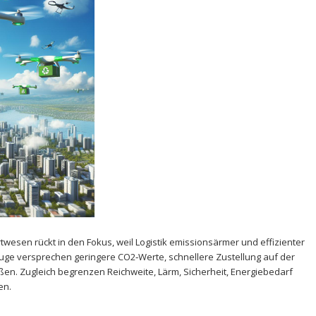
wesen ​rückt⁣ in ⁤den Fokus, weil ⁢Logistik emissionsärmer ‌und effizienter
uge versprechen geringere ‌CO2‑Werte, schnellere Zustellung ⁤auf⁤ der
aßen. Zugleich⁢ begrenzen ⁣Reichweite, ⁤Lärm, Sicherheit, Energiebedarf‍
en.