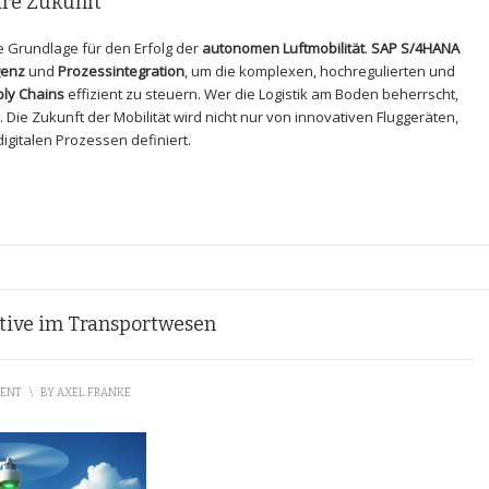
bare Zukunft
e Grundlage für den Erfolg der
autonomen Luftmobilität
.
SAP S/4HANA
igenz
und
Prozessintegration
, um die komplexen, hochregulierten und
ly Chains
effizient zu steuern. Wer die Logistik am Boden beherrscht,
. Die Zukunft der Mobilität wird nicht nur von innovativen Fluggeräten,
gitalen Prozessen definiert.
tive im Transportwesen
MENT
\
BY
AXEL FRANKE