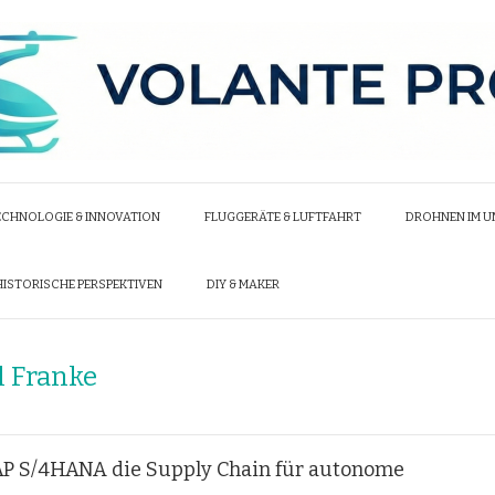
ECHNOLOGIE & INNOVATION
FLUGGERÄTE & LUFTFAHRT
DROHNEN IM 
HISTORISCHE PERSPEKTIVEN
DIY & MAKER
l Franke
SAP S/4HANA die Supply Chain für autonome