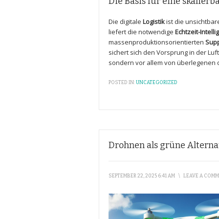
Die Basis für eine skalier
Die digitale
Logistik
ist die unsichtbar
liefert die notwendige
Echtzeit-Intell
massenproduktionsorientierten
Supp
sichert sich den Vorsprung in der Luft
sondern vor allem von überlegenen di
POSTED IN:
UNCATEGORIZED
Drohnen als grüne Alterna
SEPTEMBER 22, 2025 6:41 AM
\
LEAVE A COM