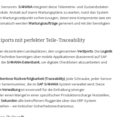
t Sensoren.
S/4HANA
integriert diese Telemetrie- und Zustandsdaten
dule. Anstatt auf starre Wartungspläne zu warten, nutzt das System
en Wartungszeitpunkt vorherzusagen,
bevor
eine Komponente (wie ein
Automatisch werden
Wartungsaufträge
generiert und mit der benötigten
iports mit perfekter Teile-Traceability
ft an dezentralen Landeplätzen, den sogenannten
Vertiports
. Die
Logistik
 Techniker benötigen über mobile Applikationen (basierend auf SAP
n die
S/4HANA-Datenbank
, um digitale Checklisten abzuarbeiten und
ckenlose Rückverfolgbarkeit (Traceability)
. Jede Schraube, jeder Sensor
ge Seriennummer, die im
SAP S/4HANA
System verwaltet wird. Diese
n-Verwaltung
ist essenziell für die Einhaltung strenger
eller einen Mangel in einer spezifischen Produktionscharge feststellen,
n Sekunden
alle betroffenen Fluggeräte über das ERP-System
iehen – ein kritischer Sicherheitsmechanismus.