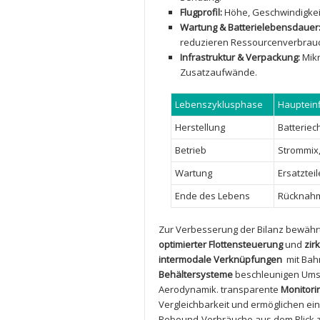
Flugprofil:
Höhe, ‍Geschwindigkei
Wartung & Batterielebensdauer
reduzieren Ressourcenverbrau
Infrastruktur & Verpackung:
Mikr
⁤Zusatzaufwände.
Lebenszyklusphase
Hauptein
Herstellung
Batteriec
Betrieb
Strommix, 
Wartung
Ersatztei
Ende des Lebens
Rücknahme
Zur Verbesserung der Bilanz bewährt
optimierter Flottensteuerung
und
zir
intermodale Verknüpfungen
​ mit‌ B
Behältersysteme
beschleunigen Umsc
Aerodynamik. ​transparente
Monitori
Vergleichbarkeit‌ und ermöglichen⁤ ei
⁣Rebound-Verbräuche aus dem Blick z