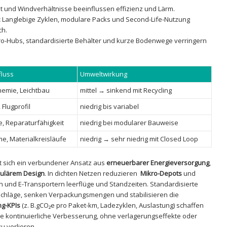
t und Windverhältnisse beeinflussen effizienz ‌und Lärm.
:
Langlebige Zyklen, modulare⁢ Packs ‍und‌ Second-Life-Nutzung
ch.
o-Hubs, ⁢standardisierte Behälter und kurze ⁣Bodenwege verringern
fluss
Umweltwirkung
hemie, Leichtbau
mittel → ‍sinkend mit Recycling
Flugprofil
niedrig bis variabel
le, Reparaturfähigkeit
niedrig bei modularer Bauweise
,⁤ Materialkreisläufe
niedrig → sehr ‍niedrig mit Closed Loop
 ⁣sich ein verbundener Ansatz aus
erneuerbarer Energieversorgung
,
kulärem Design
. In‌ dichten Netzen reduzieren ​
Mikro-Depots
‍und
ahn und E-Transportern leerflüge und Standzeiten. Standardisierte ⁣
hläge,‌ senken Verpackungsmengen und stabilisieren die
ng-KPIs
(z. B.gCO₂e ‌pro Paket-km,⁤ Ladezyklen,‌ Auslastung) schaffen
ne⁤ kontinuierliche Verbesserung,⁤ ohne verlagerungseffekte⁣ oder
u verlieren.