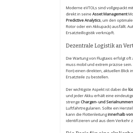
Moderne eVTOLs sind vollgepackt mi
direkt in seine
Asset Management
Mo
Predictive Analytics
, um den optimal
Rotor oder ein Akkupack) ausfällt. 
Ersatzteillogistik verknüpft.
Dezentrale Logistik an Vert
Die Wartung von Flugtaxis erfolgt o
muss mobil und extrem präzise sein.
Fiori) einen direkten, aktuellen Blick i
Ersatzteile zu bestellen.
Der wichtigste Aspekt ist dabei die
lü
und jeder Akku erhält eine eindeuti
strenge
Chargen- und Serialnummer
Luftfahrtregularien. Sollte ein Herst
kann die Flottenleitung
innerhalb vo
identifizieren und aus dem Verkehr z