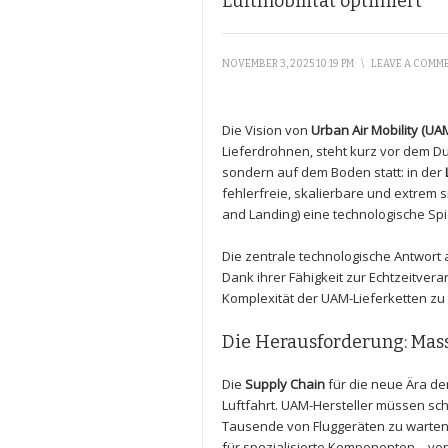
Luftmobilität optimiert
NOVEMBER 3, 2025 10:19 PM
\
LEAVE A COMM
Die Vision von
Urban Air Mobility (UA
Lieferdrohnen, steht kurz vor dem Du
sondern auf dem Boden statt: in der
fehlerfreie, skalierbare und extrem s
and Landing) eine technologische Spi
Die zentrale technologische Antwort 
Dank ihrer Fähigkeit zur Echtzeitver
Komplexität der UAM-Lieferketten zu 
Die Herausforderung: Mass
Die
Supply Chain
für die neue Ära de
Luftfahrt. UAM-Hersteller müssen sc
Tausende von Fluggeräten zu warten 
für spezialisierte Komponenten – vo