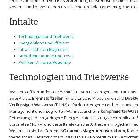
‍technische Optionen von ​H2-Verbrennung bis Brennstoffzelle, Infras
‍Kosten – und bewertet den realistischen zeitplan einer möglichen Rev
Inhalte
Technologien und ⁣Triebwerke
Energiebilanz und​ Effizienz
Infrastruktur an Flughäfen
Sicherheitsnormen und Tests
Politiken, Anreize, Roadmap
Technologien und ​Triebwerke
Wasserstoff verändert ⁤die Architektur von Flugzeugen vom Tank bis 
zwei Pfade:
Brennstoffzellen
für elektrische Propulsoren und⁤
Direkt
Verflüssigter Wasserstoff (LH2)
erfordert kryogene Leichtbautanks mit
Management und ​integrierten ⁣Wärmetauschern;
komprimierter Wass
Betankung, jedoch geringere Energiedichte. Leistungselektronik auf
Bordnetze (1-3 kV) und verteilte elektrische Antriebe ermöglichen‍ ne
Wesentlich sind außerdem
NOx-armes Magerbrennverfahren
, Kond
thermisches Gesamtkonzept, das LH2 als Kühlmedium für Verdichterlu