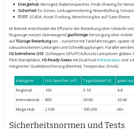
Energiehub
: Microgrid, Batteriespeicher, Peak-Shaving für Netz
Sicherheit
: Ex-Zonen, Leckagemonitoring, Notentlüftung, Schul
IT/OT
: ⁣SCADA,⁤ Asset-Tracking, Abrechnung bis auf⁣ Gate-Ebene
Im Betrieb entscheidet die Effizienz der Betankung über Umläufe und
Flugzeuge nutzen überwiegend⁢
gasförmige
Versorgung über mobile‍ 
⁤auf
flüssige Betankung
um – zunächst⁣ mit Tankfahrzeugen, später 
vakuumisolierten Leitungen und ​Schnellkupplungen. Parallel ‍werde
H2-betriebene ⁣GSE
‍ (Schlepper,GPU/PCA,Busse) Lastspitzen glätten. 
Pilot-Standplätze,
H2‑Ready-Gates
‍mit Dual-Fuel-
infrastruktur
und‍ sc
integrierter Qualitätssicherung ​(Reinheit, Temperatur, Druck).
Kategorie
LH2-Speicher (m³)
Tagesbedarf⁣ (t)
gates au
Regional
100
5-10
4-8
International
800
30-60
20-40
Mega-Hub
2.500
100-200
60+
Sicherheitsnormen und Tests