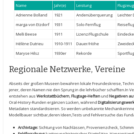
Name
Jahr(e)
Leistung
Flugzeug
Adrienne Bolland
1921
Andenüberquerung
Leichter
marga von Etzdorf
1931
Solo-Fernflug
Reiseflu
Melli Beese
1911
Lizenz/Flugschule
Eindecke
Hélène Dutrieu
1910-1911
Dauer/Höhe
Zweidec
Maryse Hilsz
1930er
Rekorde
Sportflu
Regionale Netzwerke, Vereine
Abseits der großen Museen bewahren lokale Freundeskreise, Technik
jener, ⁤deren Namen nie den Sprung in die lehrbücher schafften.In
entstehen aus
Werkstattbüchern
,
Flugtage-Heften
und
Negativen au
Oral-History-Runden ergänzen Lücken, während
Digitalisierungswer
Metadaten standardisieren. So werden unbekannte Mechanikerinne
Modellbauer sichtbar,deren Ideen,Tests und⁣ Fehlversuche das Fund
Archivtage:
Sichtung von ⁣Nachlässen, Provenienzcheck, Schimme
Feldforschung:
kartierung historischer Startplätze, Hangarstan