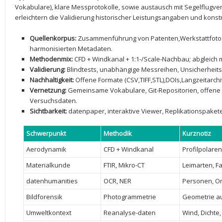
Vokabulare),‌ klare⁣ Messprotokolle, sowie austausch mit Segelflugv
erleichtern die⁢ Validierung historischer Leistungsangaben und ​kons
Quellenkorpus:
Zusammenführung​ von Patenten,Werkstattfotos
harmonisierten ​Metadaten.
Methodenmix:
CFD + ‍Windkanal + ‌1:1-/Scale-Nachbau; abgleich
Validierung:
Blindtests, unabhängige Messreihen, Unsicherheits
Nachhaltigkeit:
Offene‍ Formate (CSV,TIFF,STL),DOIs,Langzeitarchi
Vernetzung:
Gemeinsame Vokabulare, ⁢Git-Repositorien, offene⁢ 
Versuchsdaten.
Sichtbarkeit:
datenpaper, interaktive⁣ Viewer,⁣ Replikationspakete
Schwerpunkt
Methodik
Kurznotiz
Aerodynamik
CFD + ⁣Windkanal
Profilpolaren
Materialkunde
FTIR, Mikro-CT
Leimarten, Fa
datenhumanities
OCR,⁤ NER
Personen, Or
Bildforensik
Photogrammetrie
Geometrie‌ au
Umweltkontext
Reanalyse-daten
Wind, Dichte,