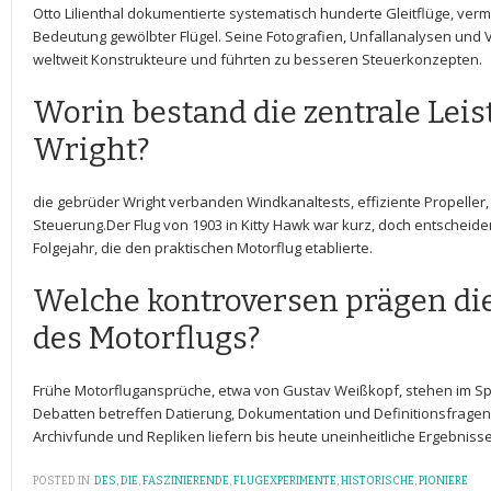
Otto Lilienthal​ dokumentierte systematisch⁤ hunderte Gleitflüge, ver
Bedeutung ‌gewölbter​ Flügel.​ Seine Fotografien, Unfallanalysen und
weltweit Konstrukteure⁢ und führten zu besseren Steuerkonzepten.
Worin bestand die zentrale Lei
Wright?
die gebrüder ⁢Wright verbanden Windkanaltests, effiziente Propeller, 
Steuerung.Der Flug von 1903 ⁢in Kitty Hawk war ‍kurz, ⁢doch entscheide
Folgejahr, die den ​praktischen Motorflug​ etablierte.
Welche kontroversen⁤ prägen die
des Motorflugs?
Frühe⁤ Motorflugansprüche, etwa von Gustav Weißkopf, stehen im Sp
Debatten betreffen Datierung,⁤ Dokumentation und Definitionsfragen⁤ 
‍Archivfunde und Repliken​ liefern ​bis ⁢heute uneinheitliche Ergebnisse
POSTED IN:
DES
,
DIE
,
FASZINIERENDE
,
FLUGEXPERIMENTE
,
HISTORISCHE
,
PIONIERE