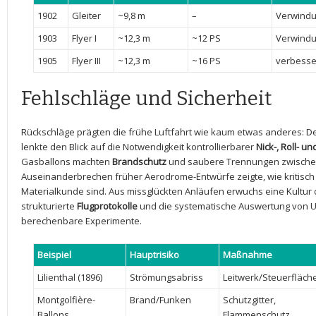
1902
Gleiter
~9,8 m
–
Verwindun
1903
Flyer⁣ I
~12,3 m
~12 PS
Verwindun
1905
Flyer III
~12,3⁣ m
~16 PS
verbesse
Fehlschläge und ‌Sicherheit
Rückschläge prägten die ‍frühe ⁢Luftfahrt wie kaum etwas anderes: ⁣Der
⁣lenkte den Blick auf die Notwendigkeit kontrollierbarer⁤
Nick-, ‍Roll-⁤ 
Gasballons⁤ machten
Brandschutz
und saubere Trennungen zwischen‍ Fl
Auseinanderbrechen früher Aerodrome-Entwürfe zeigte, wie kritisc
Materialkunde sind. Aus missglückten Anläufen erwuchs eine Kultur 
⁣strukturierte
Flugprotokolle
und‌ die systematische ⁤Auswertung von 
berechenbare⁣ Experimente.
Beispiel
Hauptrisiko
Maßnahme
Lilienthal (1896)
Strömungsabriss
Leitwerk/Steuerfläch
Montgolfière-
Brand/Funken
Schutzgitter,⁣
Ballons
Flammenschutz