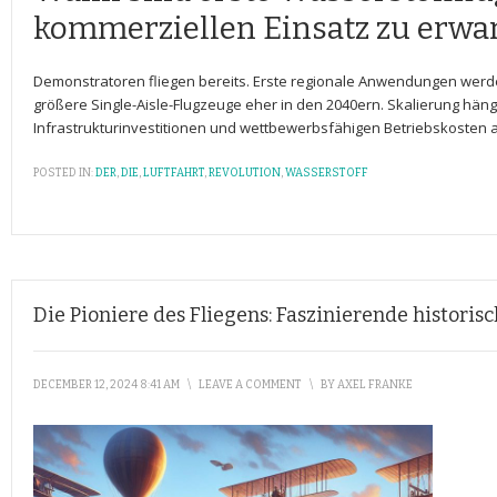
kommerziellen Einsatz zu erwa
Demonstratoren fliegen bereits. Erste regionale Anwendungen werde
größere Single-Aisle-Flugzeuge eher ‌in den 2040ern. Skalierung häng
Infrastrukturinvestitionen und wettbewerbsfähigen Betriebskosten 
POSTED IN:
DER
,
DIE
,
LUFTFAHRT
,
REVOLUTION
,
WASSERSTOFF
Die Pioniere des Fliegens: Faszinierende histori
DECEMBER 12, 2024 8:41 AM
\
LEAVE A COMMENT
\
BY
AXEL FRANKE