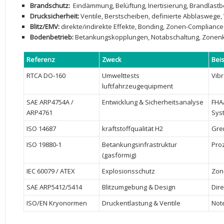
Brandschutz:
⁤ Eindämmung, Belüftung, Inertisierung, Brandlas
Drucksicherheit:
⁢Ventile, Berstscheiben, definierte‌ Abblaswege,
Blitz/EMV:
direkte/indirekte Effekte, Bonding, Zonen-Compliance
Bodenbetrieb:
⁢Betankungskopplungen, Notabschaltung, Zonenkl
Referenz
Zweck
Bei
RTCA DO‑160
Umwelttests
Vibr
luftfahrzeugequipment
SAE ARP4754A​ /
Entwicklung & Sicherheitsanalyse
FHA/
ARP4761
Sys
ISO 14687
kraftstoffqualität H2
Gre
ISO 19880‑1
Betankungsinfrastruktur
Proz
(gasförmig)
IEC 60079 / ATEX
Explosionsschutz
Zon
SAE ARP5412/5414
Blitzumgebung & Design
Dire
ISO/EN ⁢Kryonormen
Druckentlastung & Ventile
Not