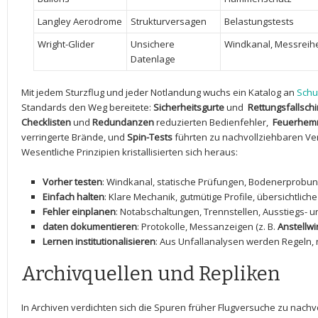
Langley ‌Aerodrome
Strukturversagen
Belastungstests
Wright-Glider
Unsichere
Windkanal,​ Messreih
Datenlage
Mit jedem Sturzflug ⁤und ‍jeder Notlandung wuchs ein Katalog an
Schu
Standards den Weg bereitete:
Sicherheitsgurte
⁤und ⁣
Rettungsfallsch
Checklisten
und
Redundanzen
reduzierten ​Bedienfehler, ​
Feuerhem
verringerte Brände, ​und
Spin-Tests
führten ⁤zu⁤ nachvollziehbaren Ver
Wesentliche Prinzipien kristallisierten⁢ sich⁢ heraus:
Vorher testen
: Windkanal, statische Prüfungen, ⁣Bodenerprobung​
Einfach halten
: Klare Mechanik, ⁤gutmütige⁤ Profile, ​übersichtlic
Fehler einplanen
: Notabschaltungen, Trennstellen, Ausstiegs- 
daten dokumentieren
: Protokolle, Messanzeigen (z. B.
Anstellwi
Lernen institutionalisieren
: Aus Unfallanalysen werden Regeln, n
Archivquellen und Repliken
In ⁢Archiven verdichten sich die​ Spuren ​früher Flugversuche zu nach