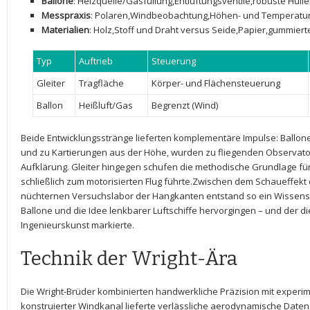
Ballone
: Heizquelle/Gasfüllung,Entlüftungsventile,robuste ‍Hüll
Messpraxis
: Polaren,Windbeobachtung,Höhen- und ⁢Temperatu
Materialien
: Holz,Stoff ‍und⁣ Draht ‍versus ‌Seide,Papier,gummie
Typ
Auftrieb
Steuerung
Gleiter
Tragfläche
Körper- und⁢ Flächensteuerung
Ballon
Heißluft/Gas
Begrenzt (Wind)
Beide Entwicklungsstränge lieferten ‍komplementäre Impulse:‌ Ballone
und zu Kartierungen aus der Höhe, wurden ‍zu⁣ fliegenden Observatori
Aufklärung. ⁣Gleiter hingegen schufen die methodische⁢ Grundlage fü
schließlich zum motorisierten Flug führte.Zwischen dem Schaueffekt 
nüchternen Versuchslabor der​ Hangkanten entstand so ein Wissens
Ballone⁢ und die Idee lenkbarer Luftschiffe hervorgingen – und der d
Ingenieurskunst markierte.
Technik der Wright-Ära
Die Wright-Brüder kombinierten handwerkliche ⁢Präzision⁣ mit experime
konstruierter
Windkanal
lieferte​ verlässliche aerodynamische ​Daten 