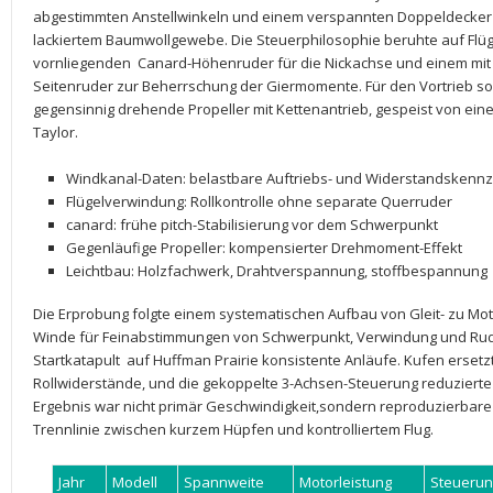
abgestimmten Anstellwinkeln und einem⁤ verspannten‌ Doppeldecke
lackiertem Baumwollgewebe. Die Steuerphilosophie beruhte auf
Flü
vornliegenden ​
Canard-Höhenruder
⁤für‍ die Nickachse und einem mi
Seitenruder
zur Beherrschung der​ Giermomente. Für den Vortrieb‍ so
gegensinnig drehende
Propeller
mit
Kettenantrieb
, gespeist von⁣ eine
Taylor
.
Windkanal-Daten
: belastbare ⁤Auftriebs- und⁤ Widerstandskenn
Flügelverwindung
:‌ Rollkontrolle ohne​ separate Querruder
canard
: ⁣frühe pitch-Stabilisierung‌ vor dem Schwerpunkt
Gegenläufige Propeller
: kompensierter Drehmoment-Effekt
Leichtbau
: Holzfachwerk, Drahtverspannung, stoffbespannung
Die Erprobung folgte einem systematischen⁤ Aufbau⁣ von ⁢Gleit- zu‌ Mot
Winde ‌für Feinabstimmungen von Schwerpunkt, Verwindung und Ruder
Startkatapult
⁤ auf Huffman Prairie konsistente Anläufe. Kufen ersetz
Rollwiderstände, und die gekoppelte
3-Achsen-Steuerung
reduzierte
Ergebnis war nicht primär Geschwindigkeit,sondern reproduzierbare ‍
Trennlinie zwischen kurzem​ Hüpfen​ und kontrolliertem Flug.
Jahr
Modell
Spannweite
Motorleistung
Steuerun