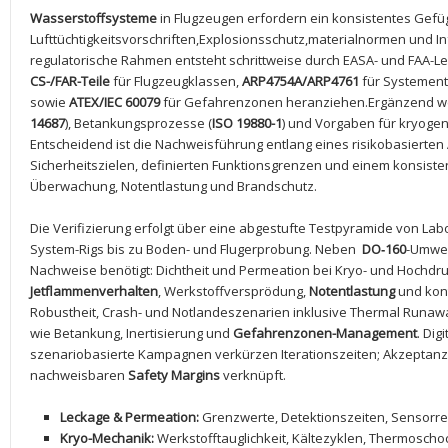
Wasserstoffsysteme
in Flugzeugen erfordern ein konsistentes ⁢Gefü
Lufttüchtigkeitsvorschriften,Explosionsschutz,materialnormen und In
regulatorische Rahmen entsteht schrittweise durch EASA-‍ und ⁣FAA-Leit
CS-/FAR-Teile
⁤für Flugzeugklassen,
ARP4754A/ARP4761
​für Systemen
sowie
ATEX/IEC 60079
‍für Gefahrenzonen heranziehen.Ergänzend werd
14687
), Betankungsprozesse⁤ (
ISO 19880-1
) ⁣und Vorgaben für kryoge
Entscheidend ist die Nachweisführung entlang eines risikobasierten
Sicherheitszielen, definierten Funktionsgrenzen ⁣und einem konsist
Überwachung, Notentlastung und​ Brandschutz.
Die⁢ Verifizierung erfolgt über ⁢eine abgestufte ⁤Testpyramide‍ von⁤
System-Rigs bis zu Boden- ⁣und Flugerprobung. Neben ⁤
DO‑160
-Umwel
Nachweise benötigt: Dichtheit und‍ Permeation bei Kryo- und Hochdr
Jetflammenverhalten
, Werkstoffversprödung,​
Notentlastung
und⁢ kont
Robustheit, Crash- und Notlandeszenarien ⁤inklusive Thermal⁤ Runa
wie Betankung, Inertisierung und
Gefahrenzonen-Management
. ⁢Di
szenariobasierte Kampagnen verkürzen Iterationszeiten; Akzeptanz
nachweisbaren
Safety Margins
verknüpft.
Leckage &‌ Permeation:
Grenzwerte,‍ Detektionszeiten, Sensorr
Kryo-Mechanik:
Werkstofftauglichkeit, Kältezyklen, ‌Thermoscho