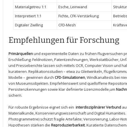
Materialgetreu ‌1:1
Esche,‍ Leinwand
Struktu
Interpretiert ‌1:1
Fichte, ⁢CFK-Verstärkung
Betriebs
Digitaler Zwilling
CFD-Mesh
Kräftev
Empfehlungen für Forschung
Primärquellen
und experimentelle ⁢Daten ‌zu frühen Flugversuchen pr
Erschließung: Feldnotizen, Patentzeichnungen, ⁤Werkstattbücher, Unf
⁣und⁣ Presseberichte lassen ⁢sich ‌mittels ⁤OCR, Computer‌ Vision ⁢un
kuratieren. Replikationsstudien – etwa zu ⁢Gleitwinkeln, ⁤Flügelkrümm
Modelle – gewinnen‍ durch
CFD-Simulationen
, Windkanaltests bei ni
von‌ Museumsobjekten. Empfehlenswert⁣ sind quelloffene Repositorien
Persistenzkennungen sowie klar definierte​ Lizenzmodelle,um
Nachn
sichern.
Für robuste Ergebnisse eignet sich ⁤ein ‌
interdisziplinärer Verbund
aus
Materialkunde, ‌Konservierungswissenschaft und ​Digital Humanities.​ N
‍Photogrammetrie) schützt ‍fragile Artefakte; Versionierung, ‍Labor-No
Hypothesen stärken die
Reproduzierbarkeit
. Kuratierte‌ Datenschema