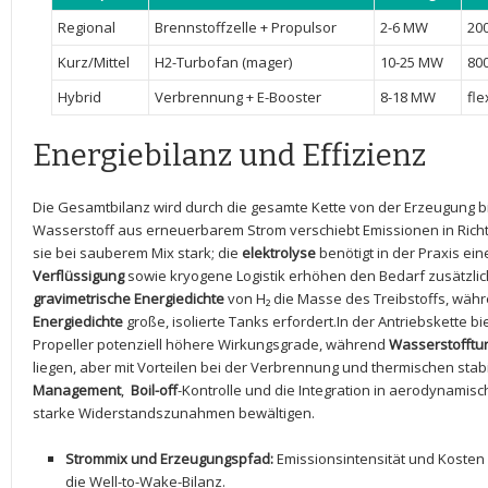
Regional
Brennstoffzelle + Propulsor
2-6 MW
20
Kurz/Mittel
H2-Turbofan (mager)
10-25 MW
800
Hybrid
Verbrennung + E-Booster
8-18 MW
fle
Energiebilanz und Effizienz
Die Gesamtbilanz ​wird durch die gesamte Kette von der Erzeugung 
Wasserstoff aus erneuerbarem Strom verschiebt ⁣Emissionen in Richt
sie bei sauberem Mix stark; die
elektrolyse
benötigt⁣ in der Praxis e
Verflüssigung
sowie kryogene Logistik erhöhen den Bedarf zusätzlich
gravimetrische Energiedichte
von H₂ die‌ Masse des Treibstoffs, wäh
⁢Energiedichte
große, isolierte ⁢Tanks erfordert.In der Antriebskette bie
Propeller potenziell ⁤höhere Wirkungsgrade, während
Wasserstofftu
liegen, aber mit Vorteilen bei der ⁣Verbrennung und⁣ thermischen ⁢stabi
Management
, ‍
Boil-off
-Kontrolle und die Integration​ in aerodynami
starke Widerstandszunahmen bewältigen.
Strommix und Erzeugungspfad:
Emissionsintensität und Kosten
die Well-to-Wake-Bilanz.