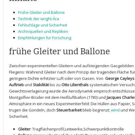
Frühe Gleiter und Ballone
Technik der wright-Ära
Fehlschläge​ und Sicherheit
Archivquellen und Repliken
Empfehlungen für ⁣Forschung
frühe Gleiter ⁤und ‌Ballone
Zwischen ⁣experimentellen Gleitern und ⁣aufsteigenden ​Gasgebilden‍ 
Fliegens: Während Gleiter⁢ nach dem ⁢Prinzip ⁣der tragenden Fläche fu
⁢geringere Dichte⁢ erhitzter Luft oder von Gasen. Von ⁤
George​ Cayleys
Auftrieb
und
Stabilität
bis⁢ zu
Otto Lilienthals
⁤systematischen Versuch
Gewichtsverlagerung wurde die Aerodynamik empirisch entschlüsselt
Montgolfier-Brüder mit​ dem Heißluftballon ‌(1783) und
Jacques Charle
Atmosphäre in ​ein ​neues Experimentierfeld: Die Hüllen ‍aus‍ Papie
trugen ​die Gondeln,⁢ doch
Steuerbarkeit
blieb⁤ begrenzt;
wind
und Wett
Sicherheit.
Gleiter
: Tragflächenprofil,Leitwerke,Schwerpunktkontrolle