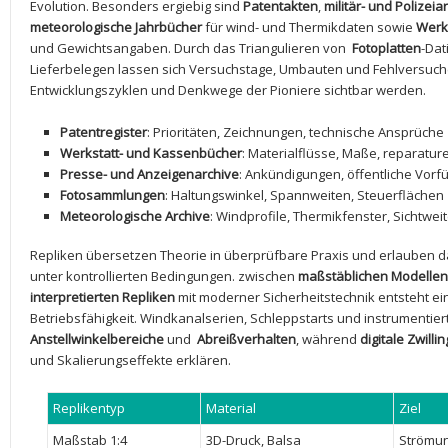
Evolution. Besonders ‌ergiebig sind⁤
Patentakten
,
militär- ⁤und Polizeia
meteorologische‍ Jahrbücher
für wind- und ⁤Thermikdaten sowie
Werk
und Gewichtsangaben. Durch das Triangulieren von ⁢
Fotoplatten
-Dat
Lieferbelegen ⁢lassen sich Versuchstage, Umbauten und ⁣Fehlversuche
Entwicklungszyklen und Denkwege der ⁣Pioniere sichtbar werden.
Patentregister
: Prioritäten, Zeichnungen, technische ​Ansprüche
Werkstatt-‍ und⁢ Kassenbücher
: Materialflüsse, ‍Maße,​ reparatur
Presse- und⁤ Anzeigenarchive
: Ankündigungen, öffentliche Vor
Fotosammlungen
: Haltungswinkel,‍ Spannweiten, Steuerflächen
Meteorologische Archive
: Windprofile, Thermikfenster,‍ Sichtwei
Repliken übersetzen Theorie in⁤ überprüfbare Praxis und erlauben‍ d
unter kontrollierten⁢ Bedingungen. zwischen
maßstäblichen ​Modellen
interpretierten Repliken
mit⁤ moderner Sicherheitstechnik entsteht ei
Betriebsfähigkeit. ‌Windkanalserien, Schleppstarts und instrumentiert
Anstellwinkelbereiche
und ​
Abreißverhalten
, ⁤während
digitale Zwilli
und ‍Skalierungseffekte erklären.
Replikentyp
Material
Ziel
Maßstab 1:4
3D-Druck,‍ Balsa
Strömun