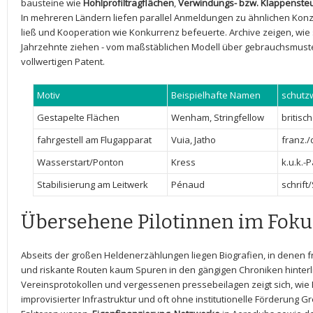
bausteine wie
Hohlprofiltragflächen
,
Verwindungs- bzw.⁣ Klappenste
In mehreren Ländern liefen parallel Anmeldungen zu ähnlichen Kon
ließ und Kooperation wie Konkurrenz befeuerte. Archive‍ zeigen, wie
Jahrzehnte ziehen -​ vom maßstäblichen Modell über gebrauchsmust
vollwertigen Patent.
Motiv
Beispielhafte Namen
schutz
Gestapelte Flächen
Wenham, Stringfellow
britis
fahrgestell ⁢am Flugapparat
Vuia, ⁤Jatho
franz./
Wasserstart/Ponton
Kress
k.u.k.-
Stabilisierung am Leitwerk
Pénaud
schrift
Übersehene Pilotinnen ⁢im Foku
Abseits der großen Heldenerzählungen liegen Biografien, in denen f
und‍ riskante Routen kaum Spuren in den gängigen Chroniken hinterli
Vereinsprotokollen und vergessenen pressebeilagen zeigt sich, ‌wie 
improvisierter Infrastruktur und oft ohne institutionelle Förderung