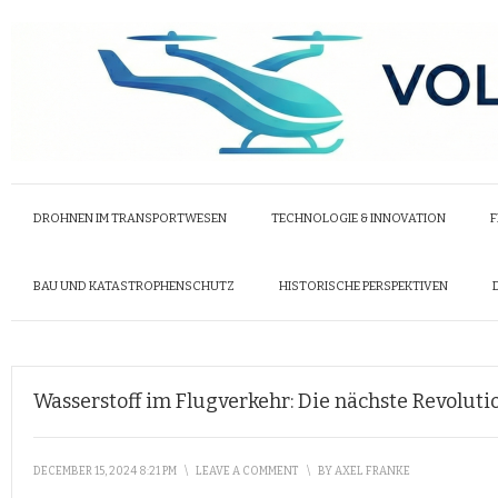
DROHNEN IM TRANSPORTWESEN
TECHNOLOGIE & INNOVATION
F
BAU UND KATASTROPHENSCHUTZ
HISTORISCHE PERSPEKTIVEN
Wasserstoff im Flugverkehr: Die nächste Revoluti
DECEMBER 15, 2024 8:21 PM
\
LEAVE A COMMENT
\
BY
AXEL FRANKE