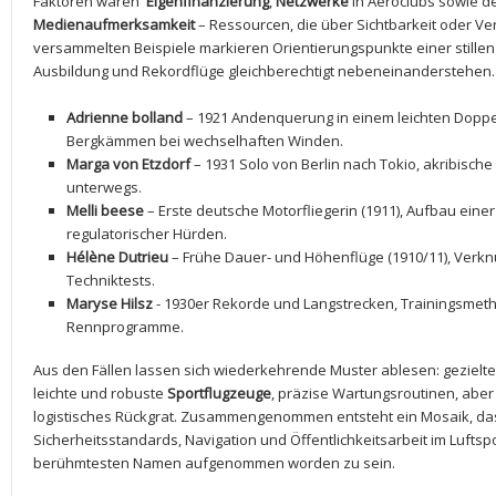
Faktoren waren ​
Eigenfinanzierung
,⁣
Netzwerke
in Aeroclubs sowie ⁤d
Medienaufmerksamkeit
– Ressourcen, die⁤ über‌ Sichtbarkeit oder V
versammelten Beispiele markieren Orientierungspunkte einer stillen 
Ausbildung⁣ und Rekordflüge gleichberechtigt nebeneinanderstehen.
Adrienne bolland
– 1921 Andenquerung in einem leichten Doppe
Bergkämmen bei wechselhaften Winden.
Marga von Etzdorf
– 1931 Solo⁤ von Berlin ​nach Tokio, akribis
⁣unterwegs.
Melli beese
– ⁢Erste⁤ deutsche Motorfliegerin (1911), Aufbau ​eine
regulatorischer Hürden.
Hélène Dutrieu
– Frühe Dauer- und Höhenflüge (1910/11), Verk
Techniktests.
Maryse Hilsz
⁣- 1930er Rekorde ‌und Langstrecken, Trainingsmeth
Rennprogramme.
Aus den Fällen lassen sich wiederkehrende Muster ablesen: gezielt
leichte und robuste
Sportflugzeuge
, ​präzise Wartungsroutinen, aber 
logistisches Rückgrat. Zusammengenommen entsteht⁤ ein Mosaik, das
Sicherheitsstandards, Navigation und Öffentlichkeitsarbeit im Luftspo
berühmtesten Namen aufgenommen worden ⁢zu sein.