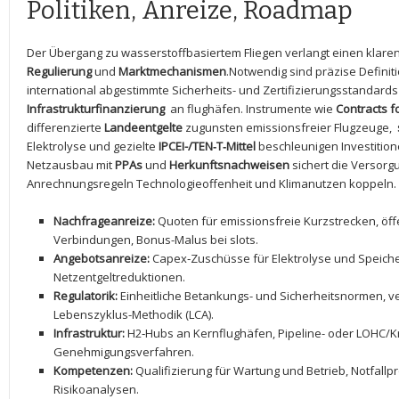
Politiken, Anreize, Roadmap
Der Übergang zu wasserstoffbasiertem Fliegen verlangt einen klaren
Regulierung
und
Marktmechanismen
.Notwendig ‌sind präzise Definit
international ‍abgestimmte Sicherheits- und Zertifizierungsstandards
Infrastrukturfinanzierung
⁣ an flughäfen.⁢ Instrumente wie⁤
Contracts f
differenzierte
Landeentgelte
zugunsten emissionsfreier Flugzeuge, ​
⁣Elektrolyse und gezielte
IPCEI-/TEN‑T‑Mittel
beschleunigen Investitione
Netzausbau mit
PPAs
und
Herkunftsnachweisen
sichert die ​Versor
Anrechnungsregeln Technologieoffenheit und Klimanutzen koppeln.
Nachfrageanreize:
Quoten für emissionsfreie Kurzstrecken, öff
Verbindungen, Bonus-Malus bei slots.
Angebotsanreize:
Capex‑Zuschüsse für Elektrolyse und Speiche
Netzentgeltreduktionen.
Regulatorik:
Einheitliche Betankungs- und Sicherheitsnormen, v
Lebenszyklus-Methodik (LCA).
Infrastruktur:
H2‑Hubs an Kernflughäfen,⁣ Pipeline- oder LOHC/Kry
Genehmigungsverfahren.
Kompetenzen:
Qualifizierung für Wartung und Betrieb, Notfallprot
Risikoanalysen.