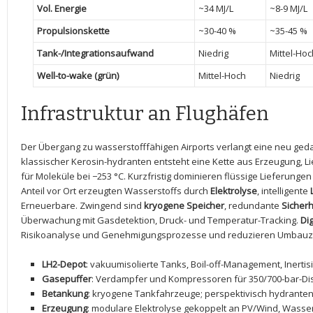
Vol. Energie
~34 MJ/L
~8-9 MJ/L
Propulsionskette
~30-40 %
~35-45 %
Tank-/Integrationsaufwand
Niedrig
Mittel-Hoc
Well-to-wake (grün)
Mittel-Hoch
Niedrig
Infrastruktur an Flughäfen
Der Übergang zu wasserstofffähigen ‍Airports verlangt eine neu ged
klassischer Kerosin-hydranten entsteht eine Kette aus Erzeugung,‍ 
für Moleküle bei ⁤−253 °C. Kurzfristig dominieren flüssige Lieferungen p
Anteil vor Ort⁣ erzeugten Wasserstoffs durch
Elektrolyse
, intelligente
Erneuerbare. Zwingend sind
kryogene Speicher
, redundante​
Sicher
⁤Überwachung ⁢mit Gasdetektion, ⁣Druck- und Temperatur-Tracking.
Dig
Risikoanalyse und Genehmigungsprozesse und reduzieren Umbauzeit
LH2-Depot
:⁣ vakuumisolierte Tanks, ​Boil-off-Management, Inerti
Gasepuffer
: Verdampfer und Kompressoren für ‍350/700-bar-D
Betankung
: ‌kryogene Tankfahrzeuge;‍ perspektivisch hydrante
Erzeugung
: modulare Elektrolyse gekoppelt an PV/Wind, Wasse