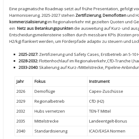
Eine ⁤pragmatische Roadmap setzt auf frühe Presentation, gefolgt​ vo
Harmonisierung. 2025-2027⁢ stehen
Zertifizierung
,
Demoflotten
und H2
kommerzialisierung
im Regionalverkehr mit gezielten Quoten⁢ und Ge
ein ‌
Netz aus ​Betankungspunkten
die ausweitung auf Kurz-⁣ und ‍aus
Entscheidungsmeilensteine ‍sollten durch messbare KPIs⁣ (Kosten pro 
H2/kg) flankiert werden, um Förderpfade adaptiv​ zu steuern​ und Loc
2025-2027:
Zertifizierung und Safety Cases, Erstbetrieb an⁢ 5-10 ‌
2028-2032:
Flottenhochlauf im Regionalverkehr,CfD‑Tranche I,ha
2033-2040:
Skalierung auf Kurz-/Mittelstrecke, Pipeline‑Anbindun
Jahr
Fokus
Instrument
2026
Demoflüge
Capex‑Zuschüsse
2029
Regionalbetrieb
CfD (H2)
2032
Hubs vernetzen
TEN‑T⁤ Mittel
2035
Mittelstrecke
Landeentgelt‑Bonus
2040
Standardisierung
ICAO/EASA Normen