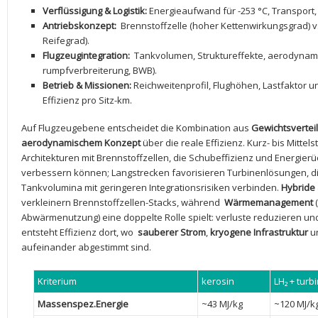
Verflüssigung & Logistik:
Energieaufwand für -253 °C,⁣ Transport
Antriebskonzept:
⁤ Brennstoffzelle (hoher Kettenwirkungsgrad) vs
Reifegrad).
Flugzeugintegration:
⁢ Tankvolumen, Struktureffekte, aerodynamis
rumpfverbreiterung,‌ BWB).
Betrieb⁤ & Missionen:
Reichweitenprofil, Flughöhen, Lastfaktor u
Effizienz ​pro Sitz-km.
Auf Flugzeugebene entscheidet die Kombination aus
Gewichtsvertei
aerodynamischem Konzept
‌über die reale‌ Effizienz. Kurz- bis Mitte
Architekturen mit‍ Brennstoffzellen, die Schubeffizienz und Energierück
verbessern‌ können; Langstrecken favorisieren Turbinenlösungen, 
Tankvolumina‌ mit geringeren Integrationsrisiken verbinden.
Hybride 
verkleinern Brennstoffzellen-Stacks, während ⁣
Wärmemanagement
(
Abwärmenutzung) ⁢eine doppelte‌ Rolle spielt: verluste reduzieren
entsteht Effizienz dort, wo ⁣
sauberer Strom
,
kryogene Infrastruktur
u
aufeinander abgestimmt sind.
Kriterium
kerosin
LH₂ + turb
Massenspez.Energie
~43 MJ/kg
~120 MJ/k