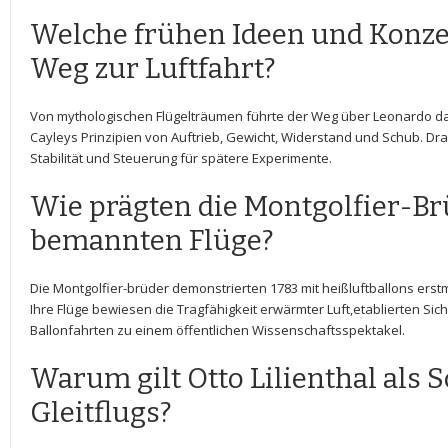
Welche​ frühen Ideen ‌und⁣ Konz
⁢Weg zur Luftfahrt?
Von mythologischen ‍Flügelträumen führte der Weg über Leonardo ‍da
Cayleys ‍Prinzipien ⁢von⁣ Auftrieb, Gewicht, ⁣Widerstand und Schub. ⁤D
Stabilität​ und‍ Steuerung für spätere Experimente.
Wie⁤ prägten die Montgolfier-Brü
⁤bemannten‌ Flüge?
Die ⁢Montgolfier-brüder​ demonstrierten 1783 mit heißluftballons erstm
Ihre Flüge⁢ bewiesen⁣ die Tragfähigkeit erwärmter Luft,etablierten Si
⁤Ballonfahrten zu⁣ einem ⁣öffentlichen⁤ Wissenschaftsspektakel.
Warum ​gilt Otto Lilienthal‌ als 
Gleitflugs?