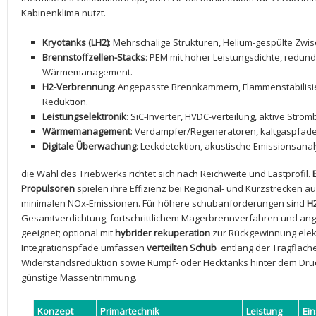
Kabinenklima nutzt.
Kryotanks (LH2)
: Mehrschalige Strukturen, Helium-gespülte ‍Zwi
Brennstoffzellen-Stacks
: PEM ⁣mit hoher Leistungsdichte, redu
Wärmemanagement.
H2-Verbrennung
: Angepasste ‌Brennkammern, Flammenstabilisi
Reduktion.
Leistungselektronik
: SiC-Inverter, HVDC-verteilung, aktive Stro
Wärmemanagement
: ​Verdampfer/Regeneratoren, kaltgaspfad
Digitale Überwachung
: Leckdetektion, akustische Emissionsanalys
die Wahl des ⁢Triebwerks richtet sich nach Reichweite und Lastprofil.
Propulsoren
spielen ihre Effizienz bei Regional- und Kurzstrecken aus
minimalen NOx-Emissionen. Für‌ höhere schubanforderungen sind
H
Gesamtverdichtung, fortschrittlichem Magerbrennverfahren und a
geeignet; optional mit
hybrider rekuperation
​zur Rückgewinnung elektr
Integrationspfade umfassen
verteilten Schub
⁤ entlang der Tragfläch
Widerstandsreduktion ⁣sowie Rumpf- oder Hecktanks hinter dem ⁣Dru
günstige Massentrimmung.
Konzept
Primärtechnik
Leistung
Ein