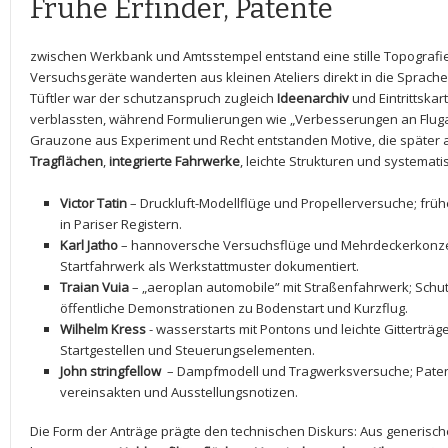
Frühe Erfinder, Patente
zwischen Werkbank und Amtsstempel entstand eine ‌stille Topografie 
Versuchsgeräte wanderten aus‌ kleinen Ateliers direkt in die Sprach
Tüftler ‌war ⁣der ⁣schutzanspruch zugleich
Ideenarchiv
und Eintrittskar
verblassten, während Formulierungen wie „Verbesserungen an Fluga
Grauzone aus Experiment und Recht entstanden Motive,​ die später a
Tragflächen
,
integrierte Fahrwerke
, leichte Strukturen und​ systemat
Victor Tatin
– Druckluft-Modellflüge und Propellerversuche;‍ früh
in Pariser Registern.
Karl Jatho
– hannoversche Versuchsflüge‍ und Mehrdeckerkonzep
Startfahrwerk als Werkstattmuster dokumentiert.
Traian⁣ Vuia
– „aeroplan ⁤automobile” mit Straßenfahrwerk; Schu
öffentliche Demonstrationen zu Bodenstart und Kurzflug.
Wilhelm Kress
-⁣ wasserstarts mit Pontons und leichte Gitterträge
⁤Startgestellen⁤ und Steuerungselementen.
John stringfellow
⁣ – Dampfmodell und Tragwerksversuche; Paten
vereinsakten und Ausstellungsnotizen.
Die Form der Anträge prägte den technischen Diskurs: Aus generis