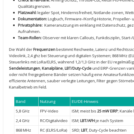
Check & Fail-safe:
Arming-Schutz, Throttle-Cut, Return-to-Home/Dr
Qualitätsgrenzen.
Platzwahl:
legaler Spot, Hindernisfreiheit, Notlande-zonen, Wet
Dokumentation:
Logbuch, Firmware-/Konfig-Historie, Propeller- 
Privatsphäre:
⁢ Kameranutzung im einklang mit Datenschutz, g
Aufnahmen.
Team-Rollen:
Observer mit klaren Callouts, Funkdisziplin, Start-
Die Wahl⁢ der
Frequenzen
bestimmt Reichweite, Latenz und​ Rechtssic
Videolink, 2,4 ghz ​bei Steuerung und digitalen Systemen; 868 MHz (EU
Steuerlinks mit LoRa/ELRS, während 1,2/1,3 GHz‌ in der EU regelmäßi
Sendeleistungen
,
Kanalpläne
,
LBT/Duty-Cycle
und EIRP-Grenzen varii
oder nicht freigegebene Bänder ⁣setzen häufig​ eine Amateurfunklize
effiziente Antennen, sauber verlegte Leitungen, Filter‍ gegen Störnebe
Kanalbetrieb im Feld.
Band
Nutzung
EU/DE-Hinweis
5,8 GHz
FPV-Video
ISM; meist⁣ bis
25 mW EIRP
; Kanäle
2,4 GHz
RC/Digitalvideo
ISM;
LBT/AFH
je nach System
868 MHz
RC ⁢(ELRS/LoRa)
SRD;
LBT
, Duty-Cycle beachten