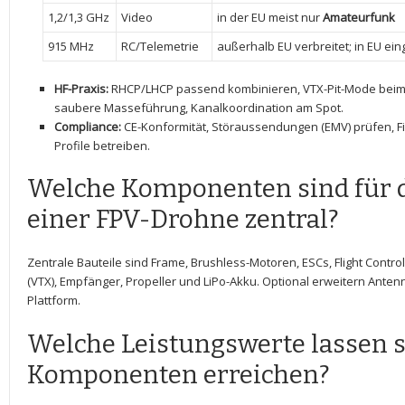
1,2/1,3 GHz
Video
in‍ der EU⁣ meist nur
Amateurfunk
915 MHz
RC/Telemetrie
außerhalb EU verbreitet; in EU ‍ei
HF-Praxis:
RHCP/LHCP passend kombinieren, VTX-Pit-Mode beim Ein
‌saubere Masseführung, Kanalkoordination am Spot.
Compliance:
CE-Konformität, Störaussendungen (EMV) prüfen, F
Profile betreiben.
Welche Komponenten sind für 
einer FPV-Drohne zentral?
Zentrale Bauteile sind Frame, Brushless-Motoren, ESCs, Flight Contro
(VTX), Empfänger, Propeller und ‌LiPo-Akku. Optional erweitern Ante
Plattform.
Welche Leistungswerte lassen s
Komponenten erreichen?