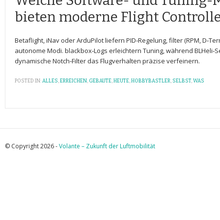
Welche Software- ⁣und Tuning-
bieten moderne Flight Controll
Betaflight, iNav oder ArduPilot liefern PID‑Regelung, filter (RPM, D‑T
autonome Modi. blackbox‑Logs erleichtern Tuning, während BLHeli‑S
dynamische‍ Notch‑Filter das Flugverhalten präzise⁤ verfeinern.
POSTED IN:
ALLES
,
ERREICHEN
,
GEBAUTE
,
HEUTE
,
HOBBYBASTLER
,
SELBST
,
WAS
© Copyright 2026 -
Volante – Zukunft der Luftmobilität