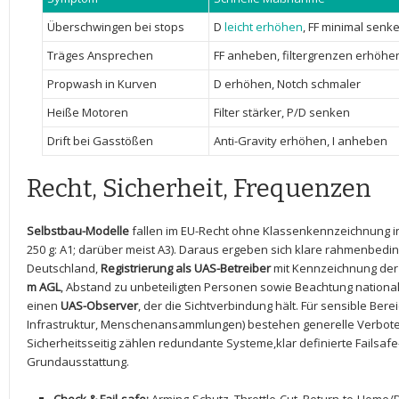
Überschwingen bei stops
D
leicht erhöhen
, FF minimal senk
Träges Ansprechen
FF anheben, filtergrenzen erhöhe
Propwash in Kurven
D erhöhen, Notch schmaler
Heiße Motoren
Filter stärker, P/D senken
Drift bei Gasstößen
Anti-Gravity erhöhen, ⁢I anheben
Recht, Sicherheit, ⁢Frequenzen
Selbstbau-Modelle
fallen im EU-Recht ohne Klassenkennzeichnung in 
250 g: A1; darüber meist A3). Daraus ergeben sich‌ klare ⁣rahmenbed
Deutschland,
Registrierung als UAS-Betreiber
mit Kennzeichnung der
m ​AGL
, Abstand zu unbeteiligten Personen ‌sowie Beachtung nationa
einen
UAS-Observer
, der die Sichtverbindung ⁢hält. Für ⁤sensible Berei
Infrastruktur, Menschenansammlungen) bestehen generelle Verbote
Sicherheitsseitig zählen redundante Systeme,klar definierte Failsafe
Grundausstattung.