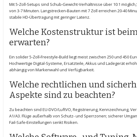
Mit ​5‑Zoll‑Setups sind Schub‑Gewicht‑Verhältnisse über 10:1⁣ möglich
von ⁤3-7 Minuten. Langstrecken‑Bauten mit 7 Zoll erreichen 20-40 Mi
stabile HD‑Übertragung‍ mit geringer Latenz.
Welche Kostenstruktur ist beim
erwarten?
Ein solider 5‑Zoll‑Freestyle‑Build liegt meist zwischen 250 und 450 E
Hochwertige Digital‑Systeme, Ersatzteile, Akkus und Ladegerät erhöh
‌abhängig von Markenwahl und Verfügbarkeit.
Welche rechtlichen und sicherh
Aspekte sind ⁣zu beachten?
Zu beachten sind EU‑DVO/LuftVO, Registrierung, Kennzeichnung, Ve
A1/A3. Flüge außerhalb von Schutz‑ und Sperrzonen; sicherer Umgang 
Fail‑Safe‑Einstellungen senkt‍ Risiken.