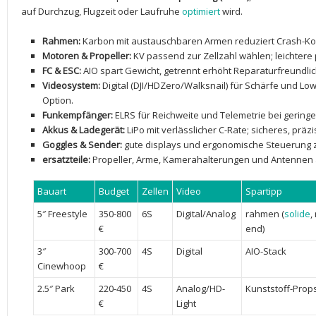
auf Durchzug, Flugzeit ⁤oder Laufruhe
optimiert
wird.
Rahmen:
Karbon mit austauschbaren Armen ​reduziert Crash-Kost
Motoren & Propeller:
KV passend zur Zellzahl wählen; leichtere p
FC & ESC:
AIO spart Gewicht, getrennt erhöht Reparaturfreundlichke
Videosystem:
Digital (DJI/HDZero/Walksnail) für Schärfe und Low
Option.
Funkempfänger:
ELRS für Reichweite und Telemetrie bei geringe
Akkus & Ladegerät:
LiPo mit verlässlicher C-Rate; ⁢sicheres, prä
Goggles & Sender:
gute displays und‍ ergonomische ​Steuerung za
ersatzteile:
Propeller, Arme, Kamerahalterungen ⁢und Antennen‌ 
Bauart
Budget
Zellen
Video
Spartipp
5″ Freestyle
350-800
6S
Digital/Analog
rahmen ‌(
solide
,
€
end)
3″
300-700
4S
Digital
AIO-Stack
Cinewhoop
€
2.5″ Park
220-450
4S
Analog/HD-
Kunststoff-Prop
€
Light