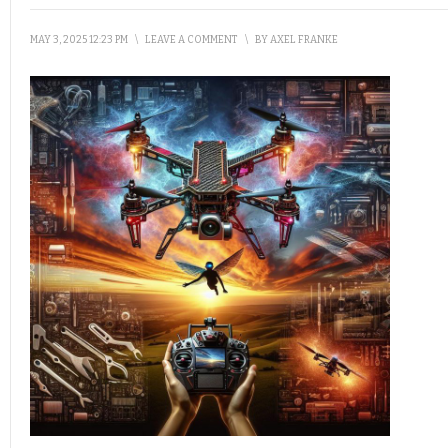
MAY 3, 2025 12:23 PM
\
LEAVE A COMMENT
\
BY
AXEL FRANKE