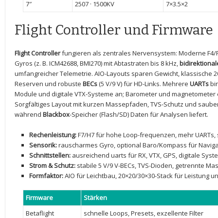
7″
2507 ‍· 1500KV
7×3.5×2
Flight Controller und Firmware
Flight Controller
fungieren als zentrales Nervensystem: Moderne F4/
Gyros (z. B. ICM42688, BMI270) mit Abtastraten bis ​8 kHz,
bidirektiona
umfangreicher ‍Telemetrie. AIO-Layouts sparen Gewicht, klassische 
Reserven und robuste
BECs
(5 V/9 ‌V)⁢ für HD-Links. Mehrere
UARTs
bi
Module und digitale ‌VTX-Systeme an; Barometer und magnetometer e
Sorgfältiges Layout mit kurzen Massepfaden, TVS-Schutz‌ und saube
während
Blackbox
-Speicher (Flash/SD) Daten für Analysen liefert.
Rechenleistung:
F7/H7 für ‌hohe Loop-frequenzen, mehr UARTs, s
Sensorik:
rauscharmes Gyro, optional Baro/Kompass für Naviga
Schnittstellen:
ausreichend uarts für RX, VTX, GPS, digitale Sys
Strom & Schutz:
stabile 5 V/9 V-BECs, TVS-Dioden, getrennte M
Formfaktor:
AIO für ​Leichtbau, 20×20/30×30-Stack für Leistung 
Firmware
Stärken
Betaflight
schnelle‌ Loops, Presets, exzellente Filter