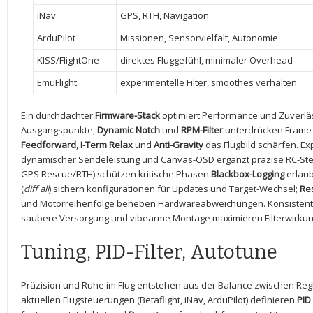
iNav
GPS, RTH, Navigation
ArduPilot
Missionen, Sensorvielfalt, Autonomie
KISS/FlightOne
direktes Fluggefühl, minimaler Overhead
EmuFlight
experimentelle Filter, ⁤smoothes verhalten
Ein durchdachter
Firmware-Stack
optimiert Performance und Zuverlässi
Ausgangspunkte,
Dynamic ‌Notch
und
RPM-Filter
unterdrücken Frame
Feedforward
,
I-Term Relax
und
Anti-Gravity
das⁤ Flugbild schärfen. Ex
dynamischer Sendeleistung und⁤ Canvas-OSD ergänzt präzise RC-St
GPS Rescue/RTH) ‌schützen kritische Phasen.
Blackbox-Logging
erlaub
(
diff all
) sichern konfigurationen für Updates und Target-Wechsel;
Re
und Motorreihenfolge beheben Hardwareabweichungen. Konsistente 
saubere Versorgung und vibearme Montage maximieren Filterwirkung‍ 
Tuning, PID-Filter, Autotune
Präzision ‌und⁢ Ruhe im Flug entstehen aus der Balance zwischen Regl
aktuellen Flugsteuerungen (Betaflight, ​iNav, ArduPilot) definieren
PID