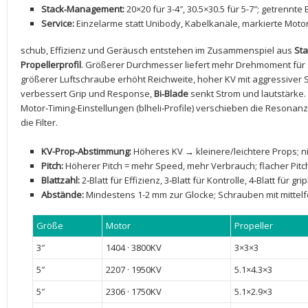
Stack‑Management:
20×20 für 3-4″, 30.5×30.5 ​für ​5-7″; getren
Service:
Einzelarme statt Unibody,‍ Kabelkanäle, markierte Mot
schub, Effizienz und Geräusch entstehen im ⁢Zusammenspiel aus
Sta
Propellerprofil
. ⁤Größerer Durchmesser liefert mehr Drehmoment für s
größerer Luftschraube erhöht Reichweite, hoher KV mit aggressiver 
verbessert Grip und Response,
Bi‑Blade
senkt Strom und lautstärke.
‌Motor‑Timing‑Einstellungen ⁣(blheli‑Profile) verschieben die Resona
die Filter.
KV-Prop‑Abstimmung:
Höheres KV →⁣ kleinere/leichtere Props; 
Pitch:
Höherer Pitch =⁣ mehr Speed, mehr Verbrauch; flacher Pitc
Blattzahl:
2‑Blatt für Effizienz, 3‑Blatt für Kontrolle, 4‑Blatt für gr
Abstände:
⁢Mindestens 1-2 mm ⁣zur Glocke; Schrauben mit mitte
Größe
Motor
Propeller
3″
1404 · 3800KV
3×3×3
5″
2207 · 1950KV
5.1×4.3×3
5″
2306 · 1750KV
5.1×2.9×3