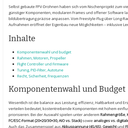
Selbst gebaute⁣ FPV-Drohnen haben sich vom Nischenprojekt zum viel
günstiger Komponenten, modularen Frames und offener Software lasse
bildübertragung präzise anpassen. Vom Freestyle-Flug über Long-R
Aufnahmen eröffnet der Eigenbau neue Möglichkeiten – inklusive Le
Inhalte
Komponentenwahl‌ und budget
Rahmen, Motoren,‍ Propeller
Flight Controller und​ Firmware
Tuning, PID-Filter, Autotune
Recht, Sicherheit, Frequenzen
Komponentenwahl und Budget
Wesentlich ist ​die balance aus ​Leistung, effizienz, Haltbarkeit und Er
verteilen bedeutet, ⁢kostentreibende Komponenten mit hohem einfluss
priorisieren. Bei der Auswahl spielen ⁤unter anderem
Rahmengröße
,
FC/ESC-Format (20×20/30×30, AIO vs. Stack)
sowie
analoges vs. digita
Auch das Zusammenspiel aus
Akkuspannung (4S/6S)
,
Gewicht
und
F