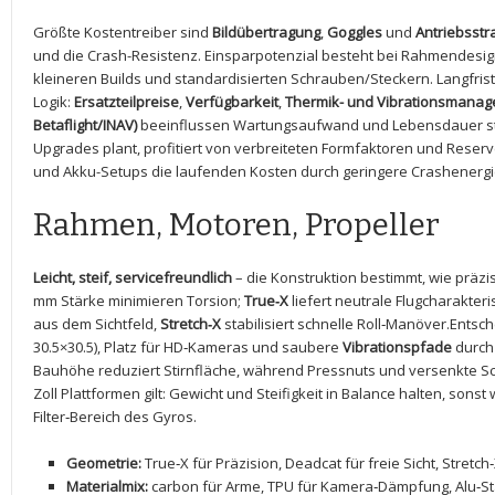
Größte Kostentreiber sind
Bildübertragung
,
Goggles
und‍
Antriebsstr
und die Crash-Resistenz. Einsparpotenzial besteht bei Rahmendesig
kleineren ‌Builds‌ und‌ standardisierten Schrauben/Steckern. ⁢Langfri
Logik:
Ersatzteilpreise
,
Verfügbarkeit
,‍
Thermik- und Vibrationsmana
⁤Betaflight/INAV)
beeinflussen Wartungsaufwand und​ Lebensdauer stär
Upgrades plant, profitiert von ‌verbreiteten Formfaktoren⁣ und Reserv
und Akku-Setups die laufenden⁤ Kosten durch geringere Crashenergi
Rahmen, Motoren, Propeller
Leicht, steif,​ servicefreundlich
– die Konstruktion bestimmt, wie präzis
mm Stärke minimieren Torsion;
True‑X
liefert neutrale Flugcharakteris
aus dem Sichtfeld,
Stretch‑X
stabilisiert schnelle Roll‑Manöver.Entsc
30.5×30.5), Platz für HD‑Kameras⁢ und⁣ saubere
Vibrationspfade
durch 
Bauhöhe reduziert Stirnfläche, während Pressnuts und versenkte Sch
Zoll Plattformen gilt: ⁤Gewicht und Steifigkeit in Balance ⁢halten, so
Filter‑Bereich ‌des Gyros.
Geometrie:
True‑X für ⁤Präzision, Deadcat für‍ freie Sicht, Stretch
Materialmix:
carbon für Arme, TPU für Kamera‑Dämpfung, Alu‑Stan