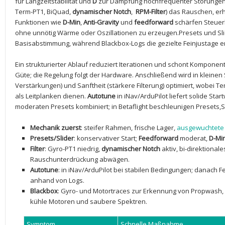
für Langzeitstabilität und
D
zur Dämpfung‍ hochfrequenter Störunge
Term-PT1, BiQuad,
dynamischer Notch
, ⁤
RPM-Filter
) das Rauschen, er
Funktionen wie
D-Min
,
Anti-Gravity
und
feedforward
schärfen Steuerk
ohne unnötig Wärme oder Oszillationen ‍zu erzeugen.Presets und Sl
Basisabstimmung, während Blackbox-Logs die gezielte Feinjustage e
Ein strukturierter Ablauf reduziert Iterationen und schont Komponen
Güte; die Regelung folgt der Hardware. Anschließend wird in kleinen S
Verstärkungen) und Sanftheit (stärkere Filterung) optimiert, wobei 
als Leitplanken dienen.
Autotune
in iNav/ArduPilot liefert solide Sta
moderaten Presets kombiniert; in Betaflight beschleunigen Presets,S
Mechanik zuerst
: steifer Rahmen, frische Lager, ⁤
ausgewuchtete
Presets/Slider
: konservativer Start;
Feedforward
moderat,
D-Mi
Filter
: Gyro-PT1⁤ niedrig,
dynamischer Notch
aktiv, bi-direktional
Rauschunterdrückung abwägen.
Autotune
: in iNav/ArduPilot bei stabilen Bedingungen; danach Fe
anhand von Logs.
Blackbox
: Gyro- und Motortraces zur Erkennung von Propwash, 
‍kühle Motoren und saubere Spektren.
Symptom
Schnelle Maßnahme