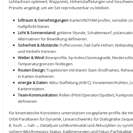
Lichtachsen optimiert; Waypoints, Höhenstaffelungen und Geschwind
Presets‍ angelegt, um am Set reproduzierbar zu⁣ bleiben.
luftraum & Genehmigungen:
Karten/NOTAM prüfen, sensible zon
Haftpflicht klären.
Licht & Sonnenstand:
goldene Stunde, ​Schattenwurf, polarisati
Alternativen ‍für Bewölkung ⁤definieren.
Sicherheit‌ & Abstände:
​Pufferzonen,​ Fail-Safe-Höhen, Notlandep
und Verkehr ⁢trennen.
Wetter ‌& Wind:
Böenprofile, ‌Kp-Index/Geomagnetik,‍ Niederschl
Temperaturgrenzen festlegen.
Routen-Design:
Trajektorien mit⁤ klaren Start-/Endframes, Rehe
in Karten markieren.
energie & Daten:
Akku-Staffelung (A/B/C), Vorwärmen/Kühlen, Lo
Kartenrotation.
Team-Kommunikation:
Rollen (Pilot/Operator/Spotter), Funkproto
⁤definieren.
Für kinematische Konsistenz unterstützen ⁣vorgeplante profile ⁣die​ Int
Orbit-Parallaxen für Dynamik, ​Linearschwenks für ​Dialognähe.Seque
B. ⁣hoch → nah → ⁢Detail),um Lichtkontinuität und Akkuzyklen zu sync
sichern IMU/Kompass-Status, Kalibrierungen und⁣ Fokus-Parfokalität;