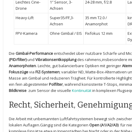
Leichtes Cine-
1″ Sensor, 3-
24-28⁤ mm, ⁢f/2.8
La
Drone
Achsen
Heavy-Lift
Super35/FF,3-
35 mm T2.0‍ /⁣
ki
Achsen
Anamorphot
D
FPV-Kamera
Ohne Gimbal ⁣/ EIS
Fixfokus 12 mm
Ex
‌D
Die
Gimbal-Performance
entscheidet über ​nutzbare Schärfe ⁤und Micr
(PID/filter)
⁣und
Vibrationsentkopplung
des rahmens,insbesondere mit
Anamorphoten
. ​Leichte, gut balancierbare Optiken mit⁢ geringer
Atem
Fokuszüge
via
FIZ-Systemen
; variabler ND, Matte-Box-Alternativen u
Masse am Gimbal und reduzieren⁤ Trägheit. Für ⁢kontrollierte Highligh
ein fein abgestimmter
Polfilter
, während konsistente T‑Stops, minim
Bildkreise
​ zum Sensor die visuelle
Kontinuität
in komplexen Flugseq
Recht, Sicherheit,‍ Genehmigun
Die Arbeit mit unbemannten Luftfahrtsystemen bewegt sich zwischen
lokalen Auflagen.Gängig sind die ⁢Kategorien
Open (A1/A2/A3)
⁣ für ⁢
komplexe Einsätze,etwa in Innenstädten,bei Nacht oder in der Nähe u