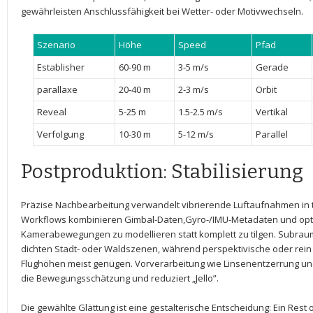
gewährleisten Anschlussfähigkeit‍ bei Wetter- oder Motivwechseln.
Szenario
Höhe
Speed
Pfad
Establisher
60-90 ⁢m
3-5 m/s
Gerade
parallaxe
20-40 m
2-3 m/s
Orbit
Reveal
5-25 m
1.5-2.5 m/s
Vertikal
Verfolgung
10-30 ⁤m
5-12 m/s
Parallel
Postproduktion: Stabilisierung
Präzise Nachbearbeitung verwandelt vibrierende Luftaufnahmen in t
Workflows kombinieren⁤ Gimbal-Daten,Gyro-/IMU-Metadaten und opti
Kamerabewegungen zu modellieren statt komplett zu tilgen. ⁤Subraum
dichten Stadt- oder Waldszenen, während​ perspektivische oder rein t
Flughöhen meist genügen. Vorverarbeitung⁣ wie Linsenentzerrung und
die Bewegungsschätzung⁤ und reduziert „Jello”.
Die⁢ gewählte Glättung ⁤ist eine gestalterische Entscheidung: Ein Res