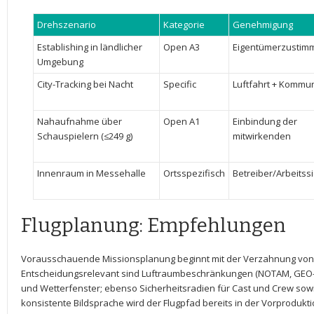
Drehszenario
Kategorie
Genehmigung
Establishing in ‌ländlicher
Open A3
Eigentümerzustim
Umgebung
City-Tracking bei Nacht
Specific
Luftfahrt + Kommu
Nahaufnahme über
Open A1
Einbindung der
Schauspielern (≤249 g)
mitwirkenden
Innenraum in Messehalle
Ortsspezifisch
Betreiber/Arbeitssi
Flugplanung: Empfehlungen
Vorausschauende Missionsplanung beginnt ​mit ‍der Verzahnung von S
Entscheidungsrelevant sind Luftraumbeschränkungen (NOTAM, ⁤GEO-f
und Wetterfenster; ebenso‌ Sicherheitsradien für Cast und Crew sowie 
konsistente Bildsprache wird der Flugpfad​ bereits ⁢in der Vorproduk