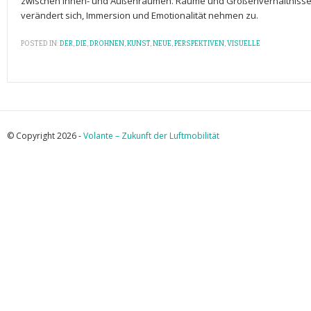
zwischen Innen- und Außenräumen. Räume und Größenverhältnisse we
verändert sich, Immersion und Emotionalität nehmen zu.
POSTED IN:
DER
,
DIE
,
DROHNEN
,
KUNST
,
NEUE
,
PERSPEKTIVEN
,
VISUELLE
© Copyright 2026 -
Volante – Zukunft der Luftmobilität