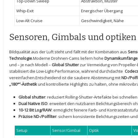
Top-Down Sweep
Abstraktion, Muster
Whip-Exit
Energischer Übergang
Low-Alt Cruise
Geschwindigkeit, ⁢Nähe
Sensoren, Gimbals und optiken
Bildqualität aus der Luft steht und fällt mit der​ Kombination aus
Sens
Technologie
.Moderne Drohnen-Cams liefern hohe⁣
Dynamikumfänge
und – je nach Modell⁢ –
Global⁣ Shutter
zur Vermeidung von Propeller-B
stabilisiert die Low-Light-Performance, während durchdachte ​
Codec
vereinfachen.Entscheidend ist die saubere⁤ Abstimmung mit
ND-/Polfi
„180°”-Ästhetik
und⁣ kontrollierte Highlights zu halten, ohne mikrovib
Global shutter
: reduziert Rolling-Shutter-Artefakte bei schnellen
Dual ‌Native ISO
:‍ erweitert⁤ den‌ nutzbaren Belichtungsbereich 
10-12 Bit⁤ Log/RAW
: ermöglicht⁣ feinere Farb-⁢ und Kontrastabstuf
Präzise ⁣ND-/Polfilter
: sichern konsistente ‍Belichtungszeiten ‍und
Setup
Sensor/Gimbal
Optik
Vo