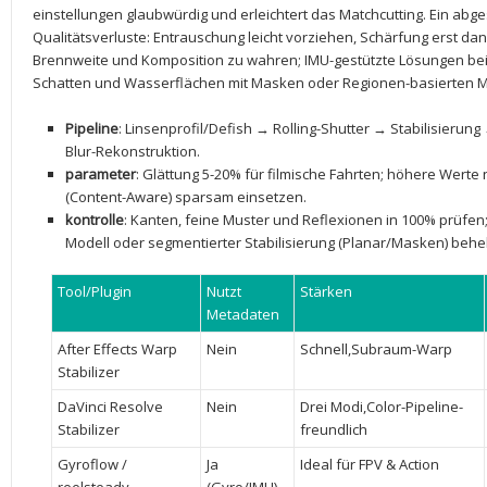
‌einstellungen glaubwürdig und erleichtert das Matchcutting. Ein⁤ abg
Qualitätsverluste: Entrauschung leicht vorziehen, Schärfung erst da
Brennweite und Komposition zu wahren; IMU-gestützte Lösungen‍ bei 
Schatten und Wasserflächen mit Masken oder Regionen-basierten M
Pipeline
: Linsenprofil/Defish → Rolling-Shutter → Stabilisierun
Blur-Rekonstruktion.
parameter
: Glättung⁤ 5-20% für ‍filmische Fahrten; höhere Werte
(Content-Aware) sparsam⁤ einsetzen.
kontrolle
: ‌Kanten, ‌feine Muster und ​Reflexionen in 100% ⁣prüfe
Modell oder segmentierter Stabilisierung (Planar/Masken)⁢ beh
Tool/Plugin
Nutzt
Stärken
Metadaten
After Effects Warp
Nein
Schnell,Subraum-Warp
Stabilizer
DaVinci Resolve⁤
Nein
Drei Modi,Color-Pipeline-
Stabilizer
freundlich
Gyroflow /
Ja
Ideal​ für FPV & Action