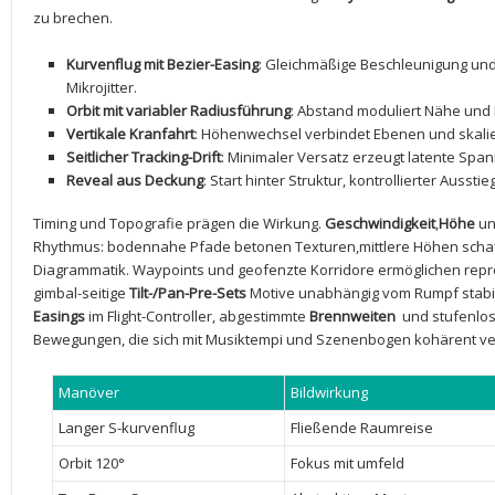
zu brechen.
Kurvenflug⁢ mit ⁣Bezier-Easing
: ⁤Gleichmäßige ‍Beschleunigung ‍u
Mikrojitter.
Orbit mit variabler Radiusführung
: Abstand moduliert Nähe und 
Vertikale Kranfahrt
: Höhenwechsel verbindet ​Ebenen und skalier
Seitlicher Tracking-Drift
: Minimaler Versatz erzeugt latente ⁤Spa
Reveal aus Deckung
:‍ Start hinter Struktur, kontrollierter ‍Ausst
Timing und Topografie prägen die Wirkung.
Geschwindigkeit
,
Höhe
u
Rhythmus: ‍bodennahe Pfade betonen Texturen,mittlere Höhen⁢ scha
Diagrammatik. Waypoints und geofenzte Korridore ermöglichen repr
gimbal-seitige‌
Tilt-/Pan-Pre-Sets
Motive unabhängig vom Rumpf stabil
Easings
im Flight-Controller, abgestimmte
Brennweiten
⁢ und stufenl
‍Bewegungen, die sich‌ mit Musiktempi und Szenenbogen ⁣kohärent v
Manöver
Bildwirkung
Langer ​S-kurvenflug
Fließende Raumreise
Orbit 120°
Fokus mit umfeld