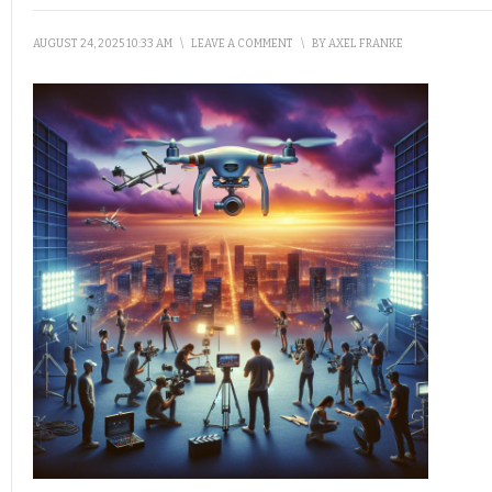
AUGUST 24, 2025 10:33 AM
\
LEAVE A COMMENT
\
BY
AXEL FRANKE