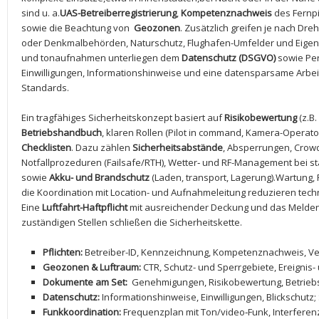
sind u. a.
UAS-Betreiberregistrierung
,
Kompetenznachweis
des Fernpil
sowie die Beachtung von ⁤
Geozonen
. Zusätzlich greifen je nach Dr
oder Denkmalbehörden, Naturschutz, ⁢Flughafen-Umfelder und Eigentüm
und tonaufnahmen unterliegen dem​
Datenschutz ‌(DSGVO)
sowie Per
Einwilligungen, Informationshinweise‍ und eine datensparsame Arbei
Standards.
Ein tragfähiges Sicherheitskonzept basiert auf
Risikobewertung
(z.B.
Betriebshandbuch
, ‍klaren Rollen ‌(Pilot‍ in⁤ command, Kamera-Operato
Checklisten
. Dazu zählen
Sicherheitsabstände
, Absperrungen, Crow
‍Notfallprozeduren (Failsafe/RTH), Wetter‑ und RF-Management bei s
sowie
Akku- und Brandschutz
(Laden, transport, Lagerung).Wartung,
⁣die Koordination mit Location- und Aufnahmeleitung reduzieren ​techn
Eine
Luftfahrt-Haftpflicht
mit ausreichender Deckung und das Melden 
zuständigen Stellen schließen die Sicherheitskette.
Pflichten:
‌Betreiber-ID, Kennzeichnung, ⁣Kompetenznachweis, Ve
Geozonen⁣ & Luftraum:
CTR, Schutz- ‌und⁤ Sperrgebiete, Ereigni
Dokumente ​am Set:
⁣ Genehmigungen, Risikobewertung, Betriebs
Datenschutz:
Informationshinweise, Einwilligungen, Blickschutz; 
Funkkoordination:
⁣Frequenzplan mit‌ Ton/video‑Funk, Interferen