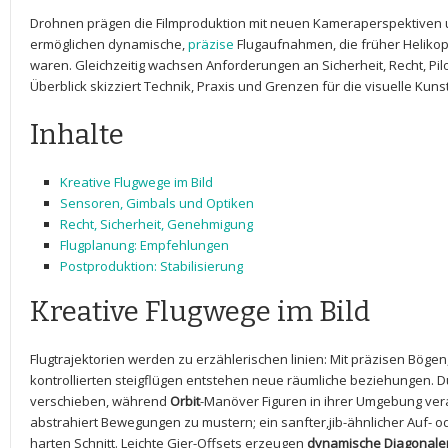
Drohnen prägen die ‍Filmproduktion ‌mit neuen Kameraperspektiven un
⁤ermöglichen dynamische,
präzise
​ Flugaufnahmen, die früher Heliko
waren. Gleichzeitig wachsen Anforderungen an Sicherheit, Recht, Pil
Überblick skizziert Technik, Praxis und Grenzen für⁤ die visuelle Kunst
Inhalte
Kreative Flugwege ‌im Bild
Sensoren, Gimbals und Optiken
Recht, Sicherheit, Genehmigung
Flugplanung: Empfehlungen
Postproduktion: Stabilisierung
Kreative Flugwege ⁣im Bild
Flugtrajektorien werden zu erzählerischen linien: Mit ⁣präzisen ‍Bö
kontrollierten steigflügen entstehen neue räumliche beziehungen.‌ D
verschieben, während
Orbit
-Manöver⁢ Figuren in ihrer Umgebung vera
abstrahiert Bewegungen zu⁣ mustern; ein‍ sanfter,jib-ähnlicher Auf-⁤
harten Schnitt. Leichte Gier-Offsets erzeugen
dynamische Diagonale