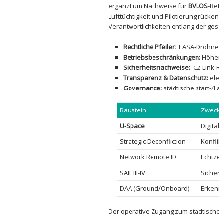
ergänzt⁢ um Nachweise für
BVLOS
-Be
Lufttüchtigkeit und⁣ Pilotierung rücke
Verantwortlichkeiten ⁢entlang der ‍ge
Rechtliche Pfeiler:
‌ EASA‑Drohn
Betriebsbeschränkungen:
Höhenb
Sicherheitsnachweise:
⁣ C2‑Link
Transparenz & Datenschutz:
⁢el
Governance:
städtische ‌start
Baustein
Zwec
U‑Space
Digita
Strategic Deconfliction
Konfli
Network Remote ID
Echtze
SAIL III-IV
Sicher
DAA (Ground/Onboard)
Erken
Der operative Zugang zum städtischen