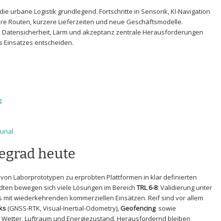
urbane​ Logistik ⁢grundlegend. Fortschritte in Sensorik,​ KI-Navigation
re ⁤Routen, kürzere Lieferzeiten und neue Geschäftsmodelle.
g, Datensicherheit, Lärm ‌und akzeptanz zentrale Herausforderungen
es ⁢Einsatzes entscheiden.
g
unal
egrad heute
on Laborprototypen zu erprobten Plattformen in klar ​definierten‌
ädten‌ bewegen sich‍ viele ​Lösungen im Bereich
TRL 6-8
: ⁤Validierung⁢ unter
⁣ mit wiederkehrenden kommerziellen Einsätzen. ⁤Reif ⁤sind vor allem
cks
(GNSS-RTK, ​Visual-Inertial-Odometry),
Geofencing
‌ sowie ⁣
ch Wetter, Luftraum ⁤und Energiezustand. Herausfordernd bleiben