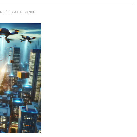
ENT
\
BY
AXEL FRANKE