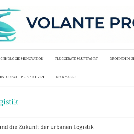
ECHNOLOGIE & INNOVATION
FLUGGERÄTE & LUFTFAHRT
DROHNEN IM 
HISTORISCHE PERSPEKTIVEN
DIY & MAKER
gistik
nd die Zukunft der urbanen Logistik