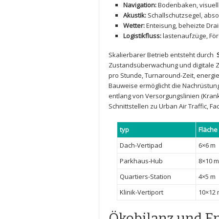
Navigation:
Bodenbaken, visuelle
Akustik:
Schallschutzsegel, abso
Wetter:
⁢Enteisung, ⁢beheizte‍ 
Logistikfluss:
lastenaufzüge, För
Skalierbarer Betrieb ‍entsteht durch ​
Zustandsüberwachung und digitale ⁤Z
pro Stunde,⁤ Turnaround-Zeit, energie
Bauweise ermöglicht ​die Nachrüstung
entlang ⁤von Versorgungslinien (Kran
Schnittstellen zu Urban Air Traffic, F
typ
Fläche
Dach-Vertipad
6×6 m
Parkhaus-Hub
8×10 m
Quartiers-Station
4×5⁣ m
Klinik-Vertiport
10×12 
Ökobilanz ⁢und E