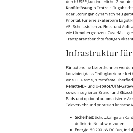
durch USSP,kontinuierliche Geodaten
Konfliktlösung
in Echtzeit. Flugabsicht
oder⁤ Störungen dynamisch neu gerout
Priorität. Für ​eine skalierbare Logist
API‑Schnittstellen⁣ zu Fleet‑⁣ und A
wie Lärmobergrenzen, ⁢Zuverlässigkeit
Transparenzberichte festigen Akzepta
Infrastruktur fü
Für autonome Lieferdrohnen werden 
⁢konzipiert,dass Einflugkorridore frei
eine FOD-arme, rutschfeste Oberfläc
Remote-ID
– und⁢
U-space/UTM
-Gatew
sowie integrierter Brand- und ​Blitzsch
Pads⁢ und ‌optional automatisierte A
Taktverkehr ⁣und⁢ priorisiert kritische
Sicherheit:
Schutzkäfige an Kante
definierte Notabwurfzonen.
Energie:
50-200 kW DC-Bus, ‌induk