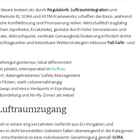
rdware limitiert als durch
Regulatorik
,
Luftraumintegration
und
e Remote ID, SORA​ und ASTM-Frameworks schaffen die ⁣Basis, während
he Konfliktlösung⁢ und Priorisierung reifen. Wirtschaftlich tragfähig
chen (Apotheke, Ersatzteile), ⁢gestützt durch hohe Servicelevels⁢ und
ate, Abbruchquote, vertikale Genauigkeit).Skalierung erfordert ⁢dichte
schlagpunkte und belastbare Wetterstrategien inklusive​
Fail-Safe
– und⁣
ehmigungsintensiv, lokal differenziert
in piloten, ‌interoperabel​ im
Aufbau
rt, datengetriebenes‌ Safety-Management
 in Piloten, stark volumenabhängig
Swap und micro-Vertiports in Erprobung
bündelung und No-Fly-Zonen als Hebel
d Luftraumzugang
sich in einem eng verzahnten Geflecht aus EU‑Vorgaben und
 in dicht ‌besiedelten Gebieten‍ fallen überwiegend in die Kategorien
; entscheidend ist ⁤eine risikobasierte Genehmigung gemäß
SORA
,