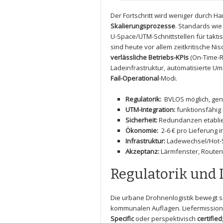
Der Fortschritt wird weniger durch Ha
Skalierungsprozesse
. ‌Standards wi
U-Space/UTM-Schnittstellen für taktisc
sind heute vor allem zeitkritische Nis
verlässliche Betriebs-KPIs
⁤(On-Time-R
Ladeinfrastruktur, automatisierte Um
Fail-Operational
-Modi.
Regulatorik:
⁢ BVLOS möglich, gen
UTM-Integration:
funktionsfähig ‍
Sicherheit:
Redundanzen etablie
Ökonomie:
‌ 2-6‌ € pro Lieferung
Infrastruktur:
⁤Ladewechsel/Hot-
Akzeptanz:
Lärmfenster, Routen
Regulatorik ⁣un
Die urbane Drohnenlogistik bewegt⁤ 
kommunalen Auflagen. Liefermissionen
Specific
oder perspektivisch⁢
certified