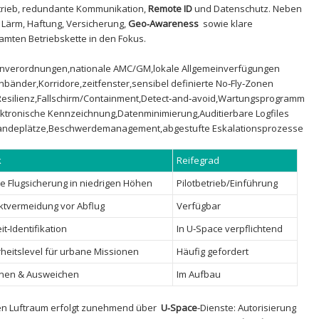
trieb, redundante Kommunikation,
Remote ID
und Datenschutz. Neben
n Lärm, Haftung, ‍Versicherung,
Geo‑Awareness
‌ sowie ‌klare ​
samten Betriebskette in den ‌Fokus.
enverordnungen,nationale AMC/GM,lokale Allgemeinverfügungen
änder,Korridore,zeitfenster,sensibel definierte⁣ No‑Fly‑Zonen
‑Resilienz,Fallschirm/Containment,Detect‑and‑avoid,Wartungsprogramm
ektronische Kennzeichnung,Datenminimierung,Auditierbare Logfiles
-/Landeplätze,Beschwerdemanagement,abgestufte Eskalationsprozesse
k
Reifegrad
le Flugsicherung ⁣in niedrigen Höhen
Pilotbetrieb/Einführung
ktvermeidung vor​ Abflug
Verfügbar
it‑Identifikation
In U‑Space verpflichtend
heitslevel für urbane ‍Missionen
Häufig gefordert
nen & Ausweichen
Im Aufbau
 Luftraum erfolgt⁣ zunehmend⁤ über ⁣
U‑Space
‑Dienste: Autorisierung⁤