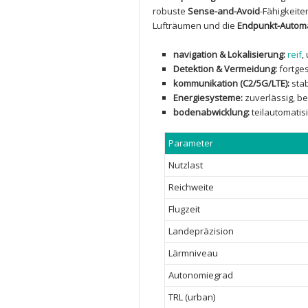
robuste
Sense-and-Avoid
-Fähigkeite
Lufträumen⁢ und ‌die
Endpunkt-Automa
navigation & Lokalisierung:
reif
,
Detektion & Vermeidung:
fortges
kommunikation ⁤(C2/5G/LTE):
stab
Energiesysteme:
zuverlässig, be
bodenabwicklung:
teilautomatis
Parameter
Nutzlast
Reichweite
Flugzeit
Landepräzision
Lärmniveau
Autonomiegrad
TRL ⁢(urban)