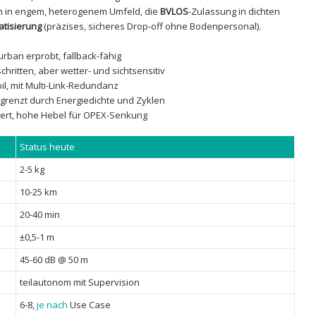
n⁤ in ‍engem,⁣ heterogenem Umfeld,⁢ die
BVLOS
-Zulassung ​in dichten
tisierung
(präzises, sicheres Drop-off ohne Bodenpersonal).
 ⁣urban erprobt,⁤ fallback-fähig
chritten, aber ⁤wetter- und sichtsensitiv
il, mit Multi-Link-Redundanz
grenzt ⁢durch⁤ Energiedichte ‌und Zyklen
iert, hohe ⁤Hebel ‌für OPEX-Senkung
Status⁢ heute
2-5 kg
10-25 km
20-40 ⁤min
±0,5-1​ m
45-60 ⁤dB @ 50 m
teilautonom⁢ mit Supervision
6-8,
je nach
⁣ Use ‌Case