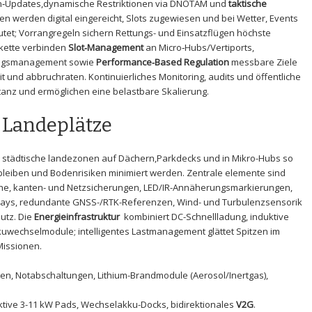
‑Updates,dynamische Restriktionen ⁣via DNOTAM ‍und‌
taktische
en werden digital‌ eingereicht, Slots zugewiesen ‍und⁣ bei Wetter, Events ​
et; Vorrangregeln​ sichern Rettungs- und Einsatzflügen höchste⁢
ikkette verbinden
Slot‑Management
an Micro‑Hubs/Vertiports,
uftragsmanagement sowie
Performance‑Based⁤ Regulation
messbare ⁤Ziele
 und abbruchraten. Kontinuierliches Monitoring,⁤ audits​ und öffentliche
nz und ⁤ermöglichen ⁤eine belastbare Skalierung.
r Landeplätze
städtische landezonen auf Dächern,Parkdecks und in ​Mikro-Hubs so
 bleiben ‌und Bodenrisiken minimiert ⁣werden. Zentrale elemente⁣ sind
he,⁢ kanten- und Netzsicherungen,⁤ LED/IR-Annäherungsmarkierungen,
ays, redundante GNSS-/RTK-Referenzen, Wind- und ‌Turbulenzsensorik
utz. ⁢Die
Energieinfrastruktur
⁣ kombiniert ‍DC-Schnellladung, induktive
kkuwechselmodule; intelligentes Lastmanagement glättet Spitzen ⁣im
 Missionen.
n,​ Notabschaltungen, Lithium-Brandmodule (Aerosol/Inertgas),‌
tive ⁣3-11 ‍kW Pads,⁢ Wechselakku-Docks, bidirektionales​
V2G
.