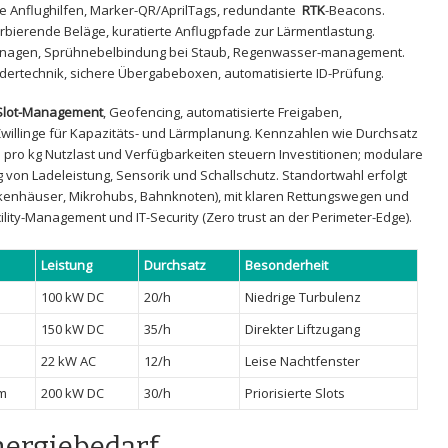
 Anflughilfen,‌ Marker-QR/AprilTags, redundante ‍
RTK
-Beacons.
rbierende ‍Beläge, kuratierte Anflugpfade zur Lärmentlastung.
Drainagen, Sprühnebelbindung bei ⁣Staub, Regenwasser-management.
dertechnik, sichere Übergabeboxen, automatisierte ID-Prüfung.
Slot-Management
, Geofencing, automatisierte Freigaben,
willinge für Kapazitäts- und Lärmplanung. Kennzahlen wie Durchsatz ​
 pro kg ⁤Nutzlast ‍und Verfügbarkeiten ⁤steuern ⁣Investitionen; modulare
 von Ladeleistung, Sensorik und Schallschutz. Standortwahl erfolgt
kenhäuser, Mikrohubs, ‍Bahnknoten), mit klaren Rettungswegen ‌und‌
acility-Management und IT-Security​ (Zero trust an der Perimeter-Edge).
Leistung
Durchsatz
Besonderheit
100 kW DC
20/h
Niedrige ⁣Turbulenz
150 kW DC
35/h
Direkter Liftzugang
22 kW AC
12/h
Leise‍ Nachtfenster
m
200 ‍kW DC
30/h
Priorisierte Slots
nergiebedarf