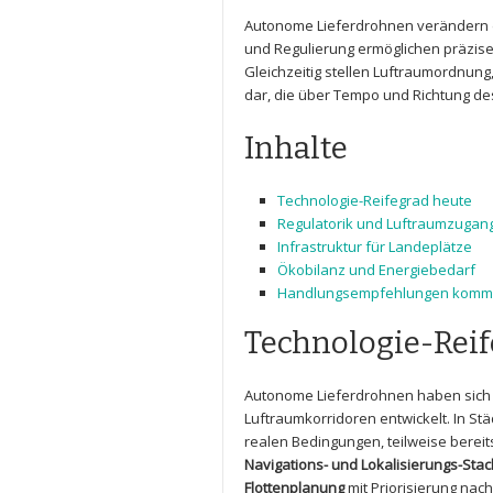
Autonome Lieferdrohnen verändern die 
und Regulierung ermöglichen präzise
Gleichzeitig stellen⁢ Luftraumordnun
dar, die‌ über‌ Tempo und‌ Richtung d
Inhalte
Technologie-Reifegrad heute
Regulatorik und Luftraumzugan
Infrastruktur für Landeplätze
Ökobilanz und Energiebedarf
Handlungsempfehlungen komm
Technologie-Reif
Autonome Lieferdrohnen​ haben sich v
Luftraumkorridoren entwickelt. In‍ St
realen Bedingungen, teilweise bereits
Navigations- ⁤und​ Lokalisierungs-Sta
Flottenplanung
mit ‌Priorisierung na