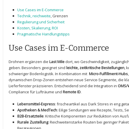
Use Cases​ im E-Commerce
Technik,
reichweite
, Grenzen
Regulierung​ und Sicherheit
Kosten, ‍Skalierung, ROI
Pragmatische Handlungstipps
Use Cases im E-Commerce
Drohnen​ ergänzen​ die
Last Mile
​dort, ⁢wo⁣ Geschwindigkeit, zugängl
geben. ⁤Besonders geeignet sind
leichte, zeitkritische⁤ Bestellungen
,‍
schwieriger⁤ Bodenlogistik. In Kombination mit ‍
Micro-Fulfillment-Hubs
⁣dynamischen Drop-Zonen ⁤entstehen neue Service-Segmente, die ‌kla
Lieferfenster präzisieren. Entscheidend sind die Integration in
OMS/
Compliance für Lufträume‌ und
Remote ID
.
Lebensmittel-Express
: ⁤frischeartikel aus Dark ⁤Stores in eng⁢ get
Apotheken & MedTech
: Eilige Sendungen ‌wie Rezepte, ​Tests, 
B2B-Ersatzteile
: Kritische Komponenten zur Reduktion von Ausfal
Rurale⁢ Zustellung
:⁤ Reichweitenstarke Routen bei​ geringer Paketd
Bergregionen.