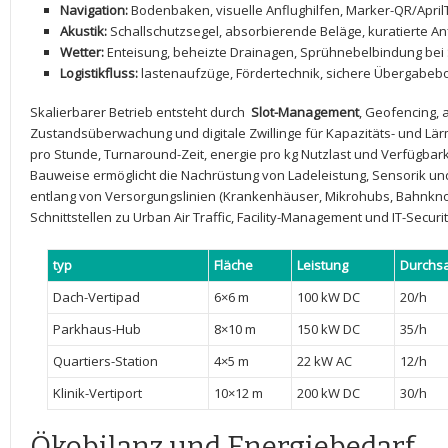
Navigation:
Bodenbaken, visuelle Anflughilfen,‌ Marker-QR/April
Akustik:
Schallschutzsegel, absorbierende ‍Beläge, kuratierte A
Wetter:
⁢Enteisung, ⁢beheizte‍ Drainagen, Sprühnebelbindung b
Logistikfluss:
lastenaufzüge, Fördertechnik, sichere Übergabebo
Skalierbarer Betrieb ‍entsteht durch ​
Slot-Management
, Geofencing, 
Zustandsüberwachung und digitale ⁤Zwillinge für Kapazitäts- und Lä
pro Stunde,⁤ Turnaround-Zeit, energie pro kg ⁤Nutzlast ‍und Verfügbark
Bauweise ermöglicht ​die Nachrüstung von Ladeleistung, Sensorik und
entlang ⁤von Versorgungslinien (Krankenhäuser, Mikrohubs, ‍Bahnknot
Schnittstellen zu Urban Air Traffic, Facility-Management und IT-Securit
typ
Fläche
Leistung
Durchsa
Dach-Vertipad
6×6 m
100 kW DC
20/h
Parkhaus-Hub
8×10 m
150 kW DC
35/h
Quartiers-Station
4×5⁣ m
22 kW AC
12/h
Klinik-Vertiport
10×12 m
200 ‍kW DC
30/h
Ökobilanz ⁢und Energiebedarf