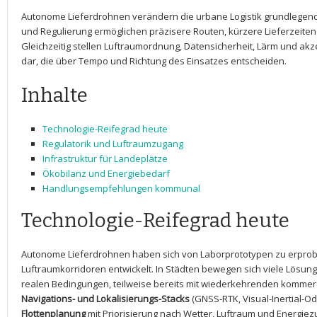
Autonome Lieferdrohnen verändern die urbane​ Logistik ⁢grundlegend. F
und Regulierung ermöglichen präzisere ⁤Routen, kürzere Lieferzeit
Gleichzeitig stellen⁢ Luftraumordnung, Datensicherheit, Lärm ‌und 
dar, die‌ über‌ Tempo und‌ Richtung des ⁢Einsatzes entscheiden.
Inhalte
Technologie-Reifegrad heute
Regulatorik und Luftraumzugang
Infrastruktur für Landeplätze
Ökobilanz und Energiebedarf
Handlungsempfehlungen kommunal
Technologie-Reifegrad heute
Autonome Lieferdrohnen​ haben sich von Laborprototypen zu erprobten
Luftraumkorridoren entwickelt. In‍ Städten‌ bewegen sich‍ viele ​Lösu
realen Bedingungen, teilweise bereits⁣ mit wiederkehrenden kommerzie
Navigations- ⁤und​ Lokalisierungs-Stacks
(GNSS-RTK, ​Visual-Inertial-O
Flottenplanung
mit ‌Priorisierung nach Wetter, Luftraum ⁤und Energi