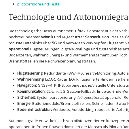
pilotkorridore und Tests
Technologie und Autonomiegra
Die technologische Basis autonomer Lufttaxis entsteht aus der Verbi
‍hochredundanter
Avionik
und KI-gestützter
Sensorfusion
. Präzise‌
GN
robuste Datenlinks über​
5G
und Aero-Mesh verknüpfen Fluggerät, Ve
operational
Flugsteuerungen, digitale‍ Zwillinge und zustandsbasier
Bodenzeiten, während Energie- und Wärmemanagement über Hochle
Brennstoffzellen die Reichweitenplanung stützen.
Flugsteuerung:
Redundante FBW/FMS, health-Monitoring, Autol
Wahrnehmung:
LiDAR,⁣ Radar, EO/IR; fusionierte Hinderniserke
Navigation:
GNSS+RTK, INS, barometrische/visuelle Unterstützu
Kommunikation:
C2-Link, 5G, Satcom-Fallback; Ende-zu-Ende-Ve
Sicherheit:
Systempartitionierung,
fail-operational
,‌ optionaler R
Energie:
Batteriemodule/Brennstoffzellen, Schnellladen,​ Swap
Bodeninfrastruktur:
Vertiports, Autodocking, robotisierte Abfert
Autonomiegrade entwickeln sich von​ pilotenzentrierten konzepten z
operationen. In frühen​ Phasen dominiert der Mensch als Pilot⁤ an Bor