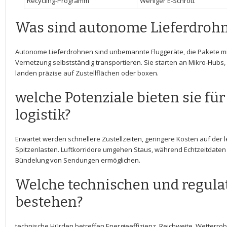
Recycling-Programm
Weniger E‑Schrott
Was sind autonome⁢ Lieferdroh
Autonome Lieferdrohnen ​sind unbemannte Fluggeräte,⁤ die Pakete mit 
Vernetzung ​selbstständig transportieren. Sie​ starten an Mikro-Hubs
landen präzise​ auf Zustellflächen oder boxen.
welche Potenziale bieten ⁣sie fü
logistik?
Erwartet ⁤werden schnellere Zustellzeiten,⁣ geringere Kosten auf der ‍le
Spitzenlasten. ‌Luftkorridore⁢ umgehen Staus, ‌während Echtzeitdaten⁢
Bündelung von Sendungen ermöglichen.
Welche technischen ‍und regula
bestehen?
technische ‌Hürden betreffen Energieeffizienz, Reichweite, Wetterro