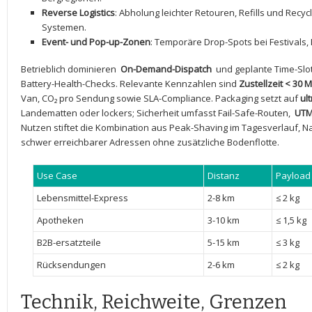
Reverse ‌Logistics
: Abholung leichter Retouren, ‌Refills und Recy
Systemen.
Event-‍ und⁣ Pop-up-Zonen
: Temporäre Drop-Spots bei Festivals,
Betrieblich⁢ dominieren ‌
On-Demand-Dispatch
​ und geplante Time-Slo
Battery-Health-Checks. Relevante Kennzahlen sind
Zustellzeit < 30 M
Van, ⁤CO₂ pro Sendung ‍sowie SLA-Compliance. ⁢Packaging ⁤setzt auf
ul
Landematten oder lockers;⁣ Sicherheit umfasst Fail-Safe-Routen, ⁣
UTM
Nutzen stiftet die Kombination aus Peak-Shaving⁣ im Tagesverlauf, N
schwer erreichbarer Adressen⁤ ohne zusätzliche Bodenflotte.
Use Case
Distanz
Payload
Lebensmittel-Express
2-8 km
≤ 2⁤ kg
Apotheken
3-10 km
≤ 1,5‍ kg
B2B-ersatzteile
5-15 km
≤ 3⁣ kg
Rücksendungen
2-6 ⁢km
≤ 2 kg
Technik, Reichweite, Grenzen