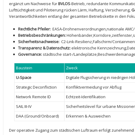
ergänzt⁢ um Nachweise für
BVLOS
-Betrieb, redundante Kommunikati
Lufttüchtigkeit und⁣ Pilotierung rücken Lärm, Haftung, ‍Versicherung,
G
Verantwortlichkeiten ⁢entlang der ‍gesamten Betriebskette in den ‌Fok
Rechtliche Pfeiler:
‌ EASA‑Drohnenverordnungen,nationale AMC/
Betriebsbeschränkungen:
Höhenbänder,Korridore,zeitfenster,se
Sicherheitsnachweise:
⁣ C2‑Link‑Resilienz,Fallschirm/Containm
Transparenz & Datenschutz:
⁢elektronische Kennzeichnung,Date
Governance:
städtische ‌start-/Landeplätze,Beschwerdemanag
Baustein
Zweck
U‑Space
Digitale Flugsicherung ⁣in niedrigen H
Strategic Deconfliction
Konfliktvermeidung vor​ Abflug
Network Remote ID
Echtzeit‑Identifikation
SAIL III-IV
Sicherheitslevel für urbane ‍Missione
DAA (Ground/Onboard)
Erkennen & Ausweichen
Der operative Zugang zum städtischen Luftraum erfolgt⁣ zunehmend⁤ 