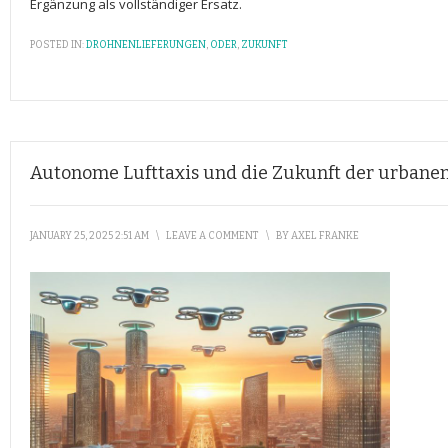
Ergänzung als vollständiger Ersatz.
POSTED IN:
DROHNENLIEFERUNGEN
,
ODER
,
ZUKUNFT
Autonome Lufttaxis und die Zukunft der urbanen
JANUARY 25, 2025 2:51 AM
\
LEAVE A COMMENT
\
BY
AXEL FRANKE