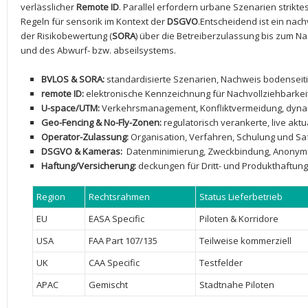
verlässlicher‍
Remote‍ ID
. Parallel erfordern​ urbane Szenarien‍ striktes
Regeln für sensorik​ im Kontext der‍
DSGVO
.Entscheidend ist‌ ein na
der⁤ Risikobewertung⁢ (
SORA
) über die Betreiberzulassung bis zum Nachw
und des Abwurf- bzw.‌ abseilsystems.
BVLOS & ⁤SORA:
standardisierte Szenarien, Nachweis bodenseitige
remote​ ID:
elektronische Kennzeichnung für Nachvollziehbarkeit
U-space/UTM:
Verkehrsmanagement, ​Konfliktvermeidung, dyna
Geo-Fencing & No-Fly-Zonen:
regulatorisch verankerte, live ‍aktu
Operator-Zulassung:
Organisation, ⁢Verfahren, Schulung und 
DSGVO & Kameras:
⁤ Datenminimierung, Zweckbindung, Anonymi
Haftung/Versicherung:
deckungen für Dritt-‍ und Produkthaftung,
Region
Rechtsrahmen
Status Lieferbetrieb
EU
EASA Specific
Piloten ⁤& Korridore
USA
FAA Part 107/135
Teilweise kommerziell
UK
CAA Specific
Testfelder
APAC
Gemischt
Stadtnahe Piloten