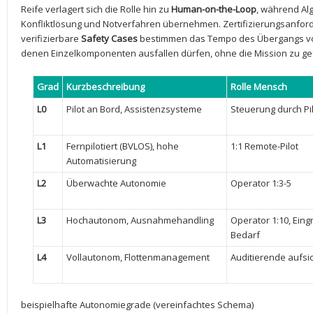
Reife verlagert sich die Rolle hin zu
Human-on-the-Loop
, während Al
Konfliktlösung und Notverfahren übernehmen. Zertifizierungsanford
verifizierbare
Safety Cases
‌bestimmen das Tempo des Übergangs‍ 
denen Einzelkomponenten ausfallen dürfen,⁣ ohne die Mission zu ​g
Grad
Kurzbeschreibung
Rolle Mensch
L0
Pilot an Bord, Assistenzsysteme
Steuerung durch ⁣Pi
L1
Fernpilotiert (BVLOS), hohe
1:1 Remote-Pilot
Automatisierung
L2
Überwachte ⁤Autonomie
Operator 1:3-5
L3
Hochautonom, Ausnahmehandling
Operator 1:10, Eingr
Bedarf
L4
Vollautonom, Flottenmanagement
Auditierende⁤ aufsi
beispielhafte Autonomiegrade‍ (vereinfachtes Schema)