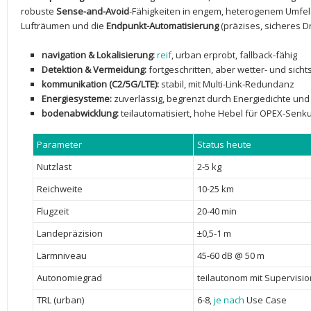
robuste
Sense-and-Avoid
-Fähigkeiten⁤ in ‍engem,⁣ heterogenem Umfeld
Lufträumen⁢ und ‌die
Endpunkt-Automatisierung
(präzises, sicheres 
navigation & Lokalisierung:
reif
, ⁣urban erprobt,⁤ fallback-fähig
Detektion & Vermeidung:
fortgeschritten, aber ⁤wetter- und sicht
kommunikation ⁤(C2/5G/LTE):
stabil, mit Multi-Link-Redundanz
Energiesysteme:
zuverlässig, begrenzt ⁢durch⁤ Energiedichte ‌un
bodenabwicklung:
teilautomatisiert, hohe ⁤Hebel ‌für OPEX-Senk
Parameter
Status⁢ heute
Nutzlast
2-5 kg
Reichweite
10-25 km
Flugzeit
20-40 ⁤min
Landepräzision
±0,5-1​ m
Lärmniveau
45-60 ⁤dB @ 50 m
Autonomiegrad
teilautonom⁢ mit Supervisio
TRL ⁢(urban)
6-8,
je nach
⁣ Use ‌Case