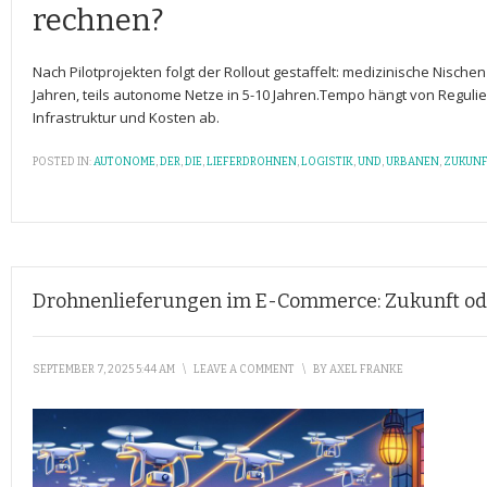
rechnen?
Nach Pilotprojekten ‌folgt ⁢der Rollout gestaffelt: medizinische ⁢Nischen‌
Jahren, teils autonome⁢ Netze ⁢in 5-10 ‌Jahren.Tempo hängt von Reguli
Infrastruktur‍ und Kosten ab.
POSTED IN:
AUTONOME
,
DER
,
DIE
,
LIEFERDROHNEN
,
LOGISTIK
,
UND
,
URBANEN
,
ZUKUN
Drohnenlieferungen im E-Commerce: Zukunft od
SEPTEMBER 7, 2025 5:44 AM
\
LEAVE A COMMENT
\
BY
AXEL FRANKE