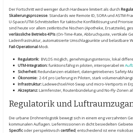
Der Fortschritt wird weniger durch Hardware limitiert als durch
Regula
Skalierungsprozesse
. ‌Standards wie Remote ID, SORA​ und ASTM-Fr
U-Space/UTM-Schnittstellen für taktische Konfliktlösung⁢ und Priorisie
sind heute vor allem zeitkritische Nischen (Apotheke, Ersatzteile), ⁢g
verlässliche Betriebs-KPIs
⁤(On-Time-Rate, Abbruchquote, vertikale Gen
Ladeinfrastruktur, automatisierte Umschlagpunkte und belastbare We
Fail-Operational
-Modi.
Regulatorik:
⁢ BVLOS möglich, genehmigungsintensiv, lokal differ
UTM-Integration:
funktionsfähig ‍in piloten, ‌interoperabel​ im
Auf
Sicherheit:
Redundanzen etabliert, datengetriebenes‌ Safety-
Ökonomie:
‌ 2-6‌ € pro Lieferung in Piloten, stark volumenabhäng
Infrastruktur:
⁤Ladewechsel/Hot-Swap und micro-Vertiports in E
Akzeptanz:
Lärmfenster, Routenbündelung und No-Fly-Zonen al
Regulatorik ⁣und Luftraumzuga
Die urbane Drohnenlogistik bewegt⁤ sich in einem eng verzahnten G
kommunalen Auflagen. Liefermissionen in dicht ‌besiedelten Gebieten
Specific
oder perspektivisch⁢
certified
; entscheidend ist ⁤eine risik