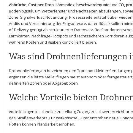
Abbrüche
,
Cost-per-Drop
,
Lärmindex
,
beschwerdequote
und‌
CO₂ pro
‌Bodenlogistik, um Wetterfenster und Nachtzeiten​ abzufangen, sowie 
Zone, ⁢Signalverlust, Notlandung). Prozessreife entsteht über wiederho
Audits⁢ und Versionierung der​ Flugsoftware. datenflüsse sollten mi
of-Delivery⁣ genügt‌ als strukturierter Datensatz. Bei Standortentsche
Lärmkarten, ⁣Nachfrage-Hotspots und rechtssicheren Korridoren aus;
während Kosten und ‌Risiken⁢ kontrolliert bleiben.
Was sind Drohnenlieferungen
Drohnenlieferungen bezeichnen den Transport kleiner Sendungen p
ergänzen​ die ⁤letzte Meile, fliegen meist autonom oder⁢ ferngesteuert
⁢definierten‍ Zonen oder Abgabeboxen.
Welche ‌Vorteile⁤ bieten Drohne
vorteile liegen⁢ in schneller zustellung,Zugang zu‌ schwer erreichbare
des Straßenverkehrs. Für ⁢zeitkritische ‌Güter entstehen neue Option
Flotten⁤ können​ Planbarkeit erhöhen.