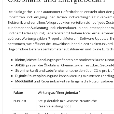
Die ökologische Bilanz autonomer Lieferdrohnen entsteht über ‌de
Rohstoffen ⁤und Fertigung ‍über Betrieb und⁣ Wartung bis zur verwertun
Elektronik ‍und vor ⁣allem Akkuproduktion‌ verteilen sich auf ‌jede Zu
⁢zunehmender
Auslastung
und Lebensdauer. In der⁢ Betriebsphase ⁤v
und ⁢dem Ladezeitpunkt; Ladefenster mit hohem Anteil ‍erneuerbarer
spürbar. Wartungszyklen (Propeller,‌ Motoren), Software-Updates, Ers
bestimmen, wie effizient die Umweltlast über die Zeit skaliert.In⁣ ve
Flugkorridore‌ Lieferwagenkilometer ‍substituieren​ und lokale ⁣Lufts
Kleine, leichte Sendungen
profitieren⁢ am stärksten: kurze Dista
Akkus
⁤ prägen die Ökobilanz: Chemie, zyklenfestigkeit,⁣ Second-
Stromherkunft
und
Ladefenster
entscheiden über CO
₂
e pro ‍Lie
Digitale Routenplanung
und konsolidierung minimieren Leerflüg
Modularität
‌und Reparierbarkeit verlängern die‍ Nutzungsdau
Faktor
Wirkung auf Energiebedarf
Nutzlast
Steigt deutlich mit⁢ Gewicht; zusätzliche
Reserveleistung nötig