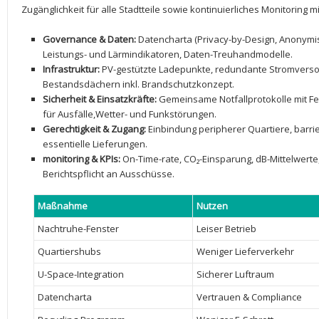
Zugänglichkeit für alle Stadtteile sowie ​kontinuierliches Monitoring ⁣
Governance ​& Daten:
Datencharta (Privacy-by-Design,‍ Anonymi
Leistungs- und Lärmindikatoren, Daten-Treuhandmodelle.
Infrastruktur:
PV-gestützte‍ Ladepunkte, redundante Stromverso
Bestandsdächern inkl. Brandschutzkonzept.
Sicherheit & Einsatzkräfte:
Gemeinsame Notfallprotokolle mit F
für ⁣Ausfälle,Wetter- ‌und Funkstörungen.
Gerechtigkeit & Zugang:
⁤Einbindung peripherer ⁣Quartiere, barri
essentielle Lieferungen.
monitoring & KPIs:
On-Time-rate, ‌CO₂-Einsparung, ⁢dB-Mittelwert
Berichtspflicht an Ausschüsse.
Maßnahme
Nutzen
Nachtruhe-Fenster
Leiser⁤ Betrieb
Quartiershubs
Weniger⁤ Lieferverkehr
U-Space-Integration
Sicherer Luftraum
Datencharta
Vertrauen ‌& ⁤Compliance