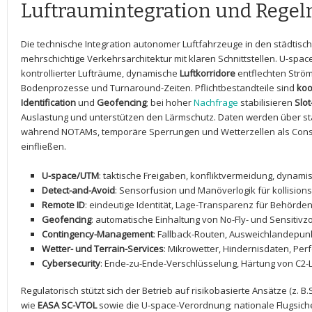
Luftraumintegration und Regel
Die technische Integration autonomer Luftfahrzeuge in den städtisch
mehrschichtige Verkehrsarchitektur ⁤mit klaren Schnittstellen. U-space
kontrollierter Lufträume, ‌dynamische⁣
Luftkorridore
entflechten Ström
Bodenprozesse und⁢ Turnaround-Zeiten. Pflichtbestandteile sind
koo
Identification
⁤und
Geofencing
; bei hoher
Nachfrage
stabilisieren
Slo
Auslastung und unterstützen den Lärmschutz. Daten werden über sta
während ⁣NOTAMs, temporäre Sperrungen und Wetterzellen als Constra
einfließen.
U-space/UTM
: taktische Freigaben, konfliktvermeidung, dynami
Detect-and-Avoid
: Sensorfusion und‌ Manöverlogik für⁢ kollisions
Remote ID
: eindeutige ‌Identität, Lage-Transparenz für⁤ Behörde
Geofencing
: automatische Einhaltung von No-Fly- und Sensitiv
Contingency-Management
: Fallback-Routen, Ausweichlandepunk
Wetter- und Terrain-Services
: Mikrowetter, Hindernisdaten, P
Cybersecurity
: Ende-zu-Ende-Verschlüsselung, Härtung von C2-
Regulatorisch ‍stützt‍ sich der Betrieb auf risikobasierte Ansätze (
wie
EASA SC-VTOL
sowie die U-space-Verordnung; nationale Flugsic