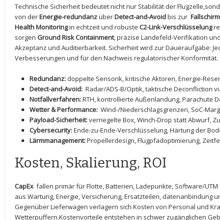
Technische Sicherheit⁣ bedeutet nicht ⁤nur Stabilität der Flugzelle,s
⁣von der
Energie-redundanz
über
Detect-and-Avoid
bis zur ⁢
Fallschir
Health‌ Monitoring
in echtzeit ‌und⁢ robuste
C2-Link-Verschlüsselung
re
sorgen
Ground Risk ‍Containment
, präzise Landefeld-Verifikation‍ u
Akzeptanz und Auditierbarkeit. Sicherheit wird zur Daueraufgabe: Jeder
Verbesserungen und für den Nachweis regulatorischer Konformität.
Redundanz:
doppelte Sensorik,‍ kritische Aktoren, ‍Energie-Rese
Detect-and-Avoid:
⁢ Radar/ADS-B/Optik, taktische Deconfliction v
Notfallverfahren:
RTH, ​kontrollierte ​Außenlandung, Parachute
Wetter & Performance:
‌ Wind-/Niederschlagsgrenzen, SoC-Ma
Payload-Sicherheit:
verriegelte Box, Winch-Drop statt Abwurf, Z
Cybersecurity:
Ende-zu-Ende-Verschlüsselung, Härtung‌ der Bod
Lärmmanagement:
Propellerdesign, Flugpfadoptimierung, Zeitf
Kosten, Skalierung, ROI
CapEx
⁣ fallen primär für Flotte, Batterien, Ladepunkte, Software/UT
aus ‌Wartung, Energie, Versicherung, Ersatzteilen, ‌datenanbindung 
Gegenüber Lieferwagen verlagern sich Kosten von Personal und Kraft
Wetterpuffern.Kostenvorteile entstehen‍ in ⁢schwer zugänglichen Geb