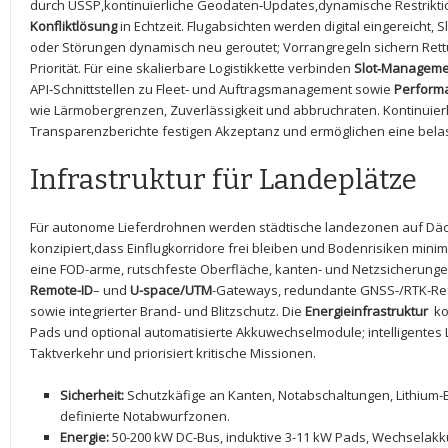
durch USSP,kontinuierliche Geodaten‑Updates,dynamische Restrikti
Konfliktlösung
in Echtzeit. Flugabsichten werden digital‌ eingereicht, S
oder⁤ Störungen dynamisch neu geroutet; Vorrangregeln​ sichern Rett
Priorität. Für ​eine skalierbare Logistikkette verbinden
Slot‑Manageme
API‑Schnittstellen⁣ zu Fleet‑⁣ und Auftragsmanagement sowie
Performa
wie Lärmobergrenzen, ⁢Zuverlässigkeit und abbruchraten. Kontinuierlic
Transparenzberichte festigen Akzeptanz und ⁤ermöglichen ⁤eine bela
Infrastruktur für Landeplätze
Für autonome Lieferdrohnen werden städtische landezonen auf Däc
⁢konzipiert,dass Einflugkorridore frei bleiben ‌und Bodenrisiken minim
eine FOD-arme, rutschfeste Oberfläche,⁢ kanten- und Netzsicherung
Remote-ID
– und⁢
U-space/UTM
-Gateways, redundante GNSS-/RTK-Ref
sowie integrierter Brand- und ​Blitzschutz. ⁢Die
Energieinfrastruktur
⁣ k
Pads⁢ und ‌optional automatisierte Akkuwechselmodule; intelligentes
Taktverkehr ⁣und⁢ priorisiert kritische Missionen.
Sicherheit:
Schutzkäfige an Kanten,​ Notabschaltungen, Lithium-B
definierte Notabwurfzonen.
Energie:
50-200 kW DC-Bus, ‌induktive ⁣3-11 ‍kW Pads,⁢ Wechselakk