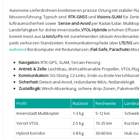
Autonome Lieferdrohnen ​kombinieren präzise Ortung⁢ mit stabiler Flug
Missionsführung. Typisch sind ‍
RTK‑GNSS
und
Visions‑SLAM
für Zent
luftraumsicherheit sowie ⁣
Sense‑and‑Avoid
per Radar/Lidar. Multikopte
Landefähigkeit⁢ für dichte Innenstädte,
VTOL‑Hybride
erhöhen Effizien
kommt meist aus
Li‑Ion/Li‑Po
mit​ zunehmenden⁣ silizium‑Anodenantei
pads verkürzen Standzeiten. Kommunikationspfade über
LTE/5G
und
während
Bordcomputer mit Redundanzen​ (
Fail‑Safe, Parachute
) Mi
Navigation:
RTK‑GPS, SLAM, Terrain‑Fencing
Antrieb ​& Zelle:
Leichtbau, drehzahlvariable Propeller, VTOL‑Flüg
Kommunikation:
5G‑Slicing,‍ C2‑Links, Ende‑zu‑Ende‑Verschlüsse
Sicherheit:
Detect‑and‑Avoid,‍ redundante IMUs, ⁢Notlandelogik
Zustelllogik:
Winch‑Absenkung, sichere ⁤drop‑Zonen, Paketverifi
Profil
Nutzlast
Reichweite
Landea
Innenstadt Multikopter
1-3 ‌kg
5-12 ⁢km
Schweb
Vorort VTOL
2-5​ kg
15-35 km
Kurzla
Hybrid Korridor
3-8 kg
30-60 km
Hub‑zu