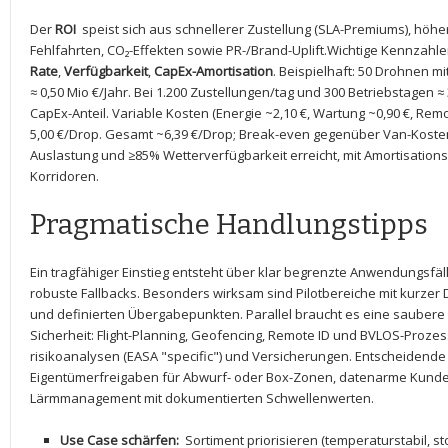
Der
ROI
⁣ speist sich ‍aus‍ schnellerer Zustellung⁤ (SLA-Premiums), ⁣höh
Fehlfahrten, ‌CO₂-Effekten ⁤sowie PR-/Brand-Uplift.Wichtige‌ Kennzahl
Rate
,
Verfügbarkeit
,
CapEx-Amortisation
. Beispielhaft: 50 Drohnen⁢ m
≈ ​0,50 Mio⁢ €/Jahr.​ Bei 1.200 Zustellungen/tag und 300​ Betriebstagen 
CapEx-Anteil. ⁣Variable Kosten (Energie ~2,10 €, Wartung ~0,90‍ €,⁤ Rem
5,00 ⁤€/Drop. Gesamt ~6,39 ⁢€/Drop; Break-even gegenüber⁣ Van-Kost
Auslastung und ≥85% Wetterverfügbarkeit ⁤erreicht, mit Amortisation
Korridoren.
Pragmatische ⁤Handlungstipps
Ein⁣ tragfähiger Einstieg ‍entsteht ​über klar begrenzte⁣ Anwendung
robuste ‍Fallbacks. Besonders wirksam sind Pilotbereiche⁣ mit ​kurzer D
und definierten Übergabepunkten. Parallel braucht es eine⁣ saubere V
Sicherheit: Flight-Planning, Geofencing, Remote ID und BVLOS-Prozes
risikoanalysen (EASA ​"specific")⁤ und ⁢Versicherungen. Entscheidende
Eigentümerfreigaben für Abwurf- oder Box-Zonen, datenarme Kundene
Lärmmanagement mit ​dokumentierten Schwellenwerten.
Use Case schärfen:
⁤ Sortiment ⁤priorisieren (temperaturstabil, s