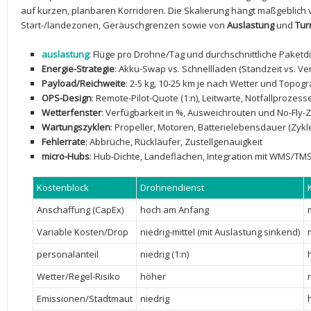
auf⁣ kurzen, planbaren Korridoren.⁤ Die​ Skalierung ​hängt maßgeblich​
Start-/landezonen, Geräuschgrenzen sowie von
Auslastung
und​
Tur
auslastung
: Flüge pro Drohne/Tag und durchschnittliche ​Paketd
Energie-Strategie
: Akku-Swap vs. ‌Schnellladen (Standzeit‌ vs. Ve
Payload/Reichweite
: 2-5⁢ kg, 10-25 ‍km‌ je nach Wetter‍ und Topogr
OPS-Design
: Remote-Pilot-Quote (1:n), ⁢Leitwarte, Notfallprozess
Wetterfenster
:⁢ Verfügbarkeit in %, Ausweichrouten und No-Fly
Wartungszyklen
:⁢ Propeller, Motoren, Batterielebensdauer ​(Zykl
Fehlerrate
: Abbrüche, Rückläufer, ⁣Zustellgenauigkeit
micro-Hubs
: Hub-Dichte, ⁤Landeflächen, ‍Integration mit‌ WMS/TM
Kostenblock
Drohnendienst
Anschaffung (CapEx)
hoch ⁢am Anfang
m
Variable Kosten/Drop
niedrig-mittel ⁣(mit Auslastung sinkend)
personalanteil
niedrig (1:n)
Wetter/Regel-Risiko
höher
Emissionen/Stadtmaut
niedrig