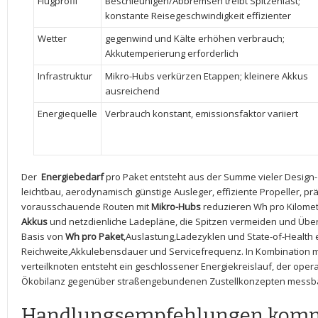
Flugprofil
Beschleunigen/Abbremsen⁤ treibt Spitzenlast;
⁢konstante Reisegeschwindigkeit effizienter
Wetter
gegenwind‌ und ⁣Kälte erhöhen ‌verbrauch;
Akkutemperierung erforderlich
Infrastruktur
Mikro-Hubs verkürzen⁤ Etappen; kleinere Akkus
ausreichend
Energiequelle
Verbrauch konstant, emissionsfaktor variiert
Der ⁢
Energiebedarf
pro Paket entsteht aus⁣ der Summe vieler Design-
leichtbau, aerodynamisch günstige Ausleger, effiziente Propeller, prä
‌vorausschauende ⁤Routen mit
Mikro-Hubs
reduzieren Wh⁣ pro Kilomete
Akkus
und netzdienliche Ladepläne, die‌ Spitzen vermeiden ​und Üb
Basis von
Wh pro ⁣Paket
,Auslastung,Ladezyklen und State-of-Health e
Reichweite,Akkulebensdauer ⁣und Servicefrequenz. In⁢ Kombination 
verteilknoten entsteht ein geschlossener Energiekreislauf,⁢ der ⁣oper
Ökobilanz gegenüber straßengebundenen Zustellkonzepten ⁢messba
Handlungsempfehlungen ‍kom