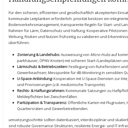
Für den sicheren, ⁤effizienten und ⁣gesellschaftlich⁢ akzeptierten Eins
kommunale Leitplanken ‌erforderlich. priorität besitzen​ ein integrierte
Bodenverkehrsmanagement, transparente ⁢Regeln für Start- und ​Lande
Rahmen für ‌Lärm,⁣ Datenschutz und Haftung. ⁤Kooperative Pilotzonen 
Wirkung, ⁣Risiken und Nutzen frühzeitig zu validieren und Erkenntnis
‌überführen.
Zonierung⁣ &⁢ Landehubs:
Ausweisung von
Micro-Hubs
auf kommu
parkhäuser, ÖPNV-Knoten) mit ​sicheren Start-/Landeplätzen un
Lärmschutz & Betriebszeiten:
‍Festlegung‌ von Ruhefenstern un
Gewerbeachsen; Messpunkte‍ für dB-Monitoring in sensiblen Qu
U-Space-Anbindung:
Kooperation mit U-Space-Diensten zur Inte
und‍ Priorisierungen (z.B. medizinische Transporte).
Rechts-​ &⁣ Haftungsrahmen:
Kommunale Satzungen zu Haftpflic
Meldepflichten⁤ bei‍ Zwischenfällen.
Partizipation & Transparenz:
Öffentliche Karten mit Flugrouten, 
Quartiersräten​ und ‌Gewerbetreibenden.
umsetzungsschritte‍ sollten datenbasiert, ⁢interdisziplinär und skalierb
sind robuste⁤ Governance-Strukturen, resiliente Energie- und IT-Infrastr