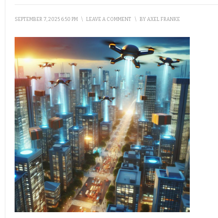
SEPTEMBER 7, 2025 6:50 PM
\
LEAVE A COMMENT
\
BY
AXEL FRANKE