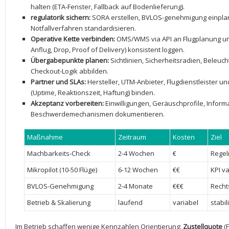
halten (ETA-Fenster, Fallback auf Bodenlieferung).
regulatorik sichern:
⁤SORA ​erstellen, ⁣BVLOS-genehmigung einpl
Notfallverfahren ‍standardisieren.
Operative ‍Kette verbinden:
OMS/WMS via‍ API an Flugplanung und 
Anflug, Drop, Proof of Delivery) konsistent loggen.
Übergabepunkte planen:
Sichtlinien, Sicherheitsradien, ‌Beleuc
Checkout-Logik abbilden.
Partner und SLAs:
⁤Hersteller, UTM-Anbieter, Flugdienstleister u
(Uptime,‍ Reaktionszeit, ​Haftung) binden.
Akzeptanz vorbereiten:
Einwilligungen, Geräuschprofile, Informa
Beschwerdemechanismen⁢ dokumentieren.
Maßnahme
Zeitraum
Kosten
Ziel
Machbarkeits-Check
2-4 Wochen
€
Regeln
Mikropilot ​(10-50⁣ Flüge)
6-12 Wochen
€€
KPI va
BVLOS-Genehmigung
2-4 Monate
€€€
Recht
Betrieb ‌& Skalierung
laufend
variabel
stabil
Im Betrieb schaffen wenige‍ Kennzahlen Orientierung:
Zustellquote
(F