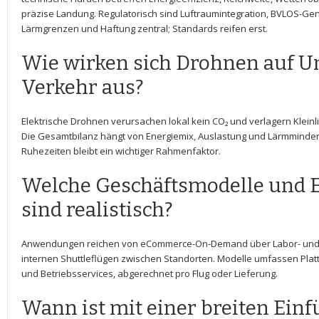
präzise Landung. Regulatorisch‍ sind Luftraumintegration, BVLOS-G
Lärmgrenzen und Haftung zentral; Standards reifen‍ erst.
Wie wirken sich​ Drohnen auf 
Verkehr aus?
Elektrische Drohnen verursachen lokal⁣ kein CO₂ und verlagern Klei
‍Die Gesamtbilanz hängt von Energiemix, ⁢Auslastung und Lärmminde
Ruhezeiten bleibt ⁣ein wichtiger Rahmenfaktor.
Welche Geschäftsmodelle⁤ und‍ 
sind realistisch?
Anwendungen⁢ reichen von eCommerce-On-Demand über⁤ Labor- und 
internen ⁤Shuttleflügen zwischen Standorten. Modelle umfassen Platt
⁢und Betriebsservices, abgerechnet pro Flug oder Lieferung.
Wann ist mit einer breiten Ein