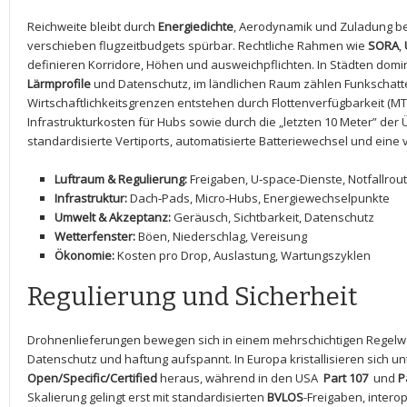
Reichweite bleibt durch
Energiedichte
, Aerodynamik⁤ und Zuladung beg
verschieben flugzeitbudgets spürbar. Rechtliche Rahmen wie
SORA
,
⁤definieren ⁣Korridore, Höhen und ausweichpflichten. In⁢ Städten ⁣do
Lärmprofile
und Datenschutz, im‌ ländlichen Raum zählen Funkschatt
Wirtschaftlichkeitsgrenzen entstehen durch Flottenverfügbarkeit​ (MTB
Infrastrukturkosten für Hubs ⁣sowie durch die ‌„letzten 10 Meter” der 
standardisierte⁢ Vertiports,⁤ automatisierte Batteriewechsel und eine 
Luftraum & Regulierung:
Freigaben, U‑space‑Dienste,⁣ Notfallrou
Infrastruktur:
Dach‑Pads, Micro‑Hubs, Energiewechselpunkte
Umwelt & ‍Akzeptanz:
Geräusch, Sichtbarkeit, Datenschutz
Wetterfenster:
Böen, Niederschlag,‍ Vereisung
Ökonomie:
Kosten pro Drop,⁣ Auslastung, Wartungszyklen
Regulierung und Sicherheit
Drohnenlieferungen bewegen sich ⁤in einem mehrschichtigen Regelwerk
Datenschutz ⁤und⁤ haftung aufspannt. In Europa kristallisieren sich ​un
Open/Specific/Certified
heraus, während in den USA ⁢
Part 107
​ und
P
Skalierung gelingt erst ⁤mit standardisierten
BVLOS
-Freigaben, inter