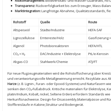
Risikomanagement:
‌Biodiversitäts- und⁣ Wasser-Guardrails, no
Transparenz:
‍Rückverfolgbarkeit bis zum Erzeuger,⁣ Mass-Balanc
Marktintegration:
Langfristige Abnahme, Qualitätsstandards, fle
Rohstoff
Quelle
Route
Altspeiseöl
Städte/Industrie
HEFA-SAF
Lignozellulose
Erntereste/Holz
Gasifizierung +
Algenöl
Photobioreaktoren
HEFA/HTL
CO₂ +⁣ H₂
DAC/Industrie⁤ + Elektrolyse
PtL/e‑Kerosin
Abgas‑CO
Stahlwerk/Chemie
ATJ/FT
Für neue ⁢Flugzeugmaterialien wird die Rohstoffsicherung über Kreisla
und verantwortungsvolle⁢ Metallgewinnung ‍erreicht. Rezyklate aus 
Harze
(z. B.⁢ Lignin-,‌ Furan- oder Epoxid-Systeme) und Naturfasern 
senken den ⁢CO₂‑Fußabdruck. Kritische materialien für⁣ Elektrolyse, Ka
platin/Iridium, Kobalt, nickel, Seltene Erden) erfordern Standards wie
Herkunftsnachweise. Design-for-Disassembly,Materialpässe und 
Stoffkreisläufe⁣ in​ Kabine,Struktur und ⁤Bodengerät.