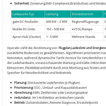
Sicherheit:
Zonierung,EMV-Compliance,Brandschutz ‌und Notabs
Ladepunkt-Typ
Leistung
Einsatzbereich
T
gate-DC-Festlader
600 kW – 2 MW
Regionalflugzeuge
2
Mobile DC-Units
150 – 500 kW
eVTOL/Rampe
1
Apron-Hub (Cluster)
1 ⁣- 5‍ MW
Mehrere Stands
S
Operativ zählt die Abstimmung von ⁢
Flugplan,Ladeslots und ‌Energiev
⁢zusätzliche⁣ Bodenzeit zu⁢ gewährleisten. Algorithmen priorisieren ⁤n
Netzstatus, während ⁢dynamische Tarife Anreize für netzdienliches V
der ‍Ladehardware, vorausschauende⁢ Wartung und Kälte-/Hitze-Mana
klimazonen.‌ Flexibilität entsteht durch eine Mischung ​aus⁣ festen ⁤u
Speicher für Netzdienlichkeit und⁣ Notbetrieb.
Planung:
Slot-basierte ⁣Ladefenster​ je Flugturn
Priorisierung:
SOC-, Umlauf- und Kapazitätsbasiert
Abrechnung:
kWh,⁤ Zeitfenster oder Leistungsspitze
redundanz:
⁤ N+1-Architektur an kritischen⁢ stands
Betrieb:
⁣Zustandsdaten, Remote-Diagnose, ‌Ersatzteilpools