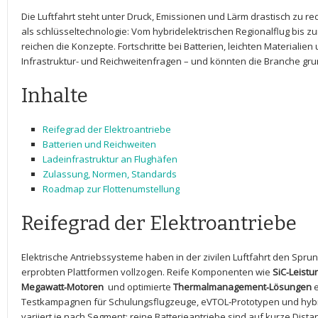
Die Luftfahrt steht unter Druck, Emissionen ‌und Lärm​ drastisch ⁣zu r
als schlüsseltechnologie: ⁤Vom ⁤hybridelektrischen Regionalflug bis zu
reichen die Konzepte. Fortschritte‌ bei Batterien, leichten⁣ Materialien 
Infrastruktur- und Reichweitenfragen – und könnten die ‌Branche g
Inhalte
Reifegrad der Elektroantriebe
Batterien ⁣und Reichweiten
Ladeinfrastruktur an Flughäfen
Zulassung, ​Normen, Standards
Roadmap zur Flottenumstellung
Reifegrad der ⁣Elektroantriebe
Elektrische Antriebssysteme haben in⁣ der ‍zivilen ‍Luftfahrt den Sp
erprobten ​Plattformen vollzogen. Reife Komponenten wie
SiC‑Leistu
Megawatt‑Motoren
⁤ und optimierte
Thermalmanagement‑Lösungen
e
Testkampagnen für Schulungsflugzeuge, eVTOL‑Prototypen⁣ und hybr
variiert je nach⁣ Segment: reine Batterieantriebe​ sind auf‌ kurze Dis