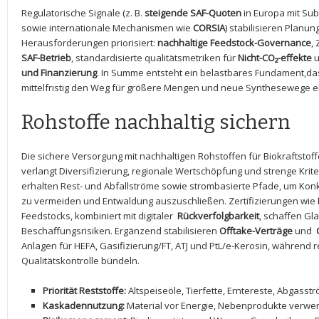
Regulatorische ⁢Signale (z. B.
steigende SAF-Quoten
in Europa ⁤mit Su
sowie internationale Mechanismen wie
CORSIA
) stabilisieren Planun
Herausforderungen‍ priorisiert:⁤
nachhaltige Feedstock-Governance
, 
SAF-Betrieb
, standardisierte qualitätsmetriken für
Nicht-CO₂-effekte
u
‍und Finanzierung
. ⁣In‌ Summe entsteht ein belastbares Fundament,das
mittelfristig den Weg ​für größere Mengen und⁢ neue Synthesewege e
Rohstoffe nachhaltig sichern
Die⁤ sichere Versorgung mit nachhaltigen ⁣Rohstoffen für Biokraftstof
verlangt ⁣Diversifizierung, ⁤regionale ‍Wertschöpfung​ und strenge Krite
erhalten Rest- und Abfallströme sowie strombasierte‌ Pfade, um Kon
zu vermeiden⁣ und Entwaldung auszuschließen. ⁢Zertifizierungen ⁣wie
Feedstocks, kombiniert mit digitaler ⁤
Rückverfolgbarkeit
, ⁤schaffen Gl
Beschaffungsrisiken.⁤ Ergänzend stabilisieren
Offtake-Verträge
und ⁤
Anlagen für ‌HEFA, Gasifizierung/FT, ATJ und PtL/e-Kerosin, während‍ 
Qualitätskontrolle bündeln.
Priorität⁤ Reststoffe:
Altspeiseöle, Tierfette, Erntereste, Abgasst
Kaskadennutzung:
Material ​vor ‌Energie, Nebenprodukte verwe