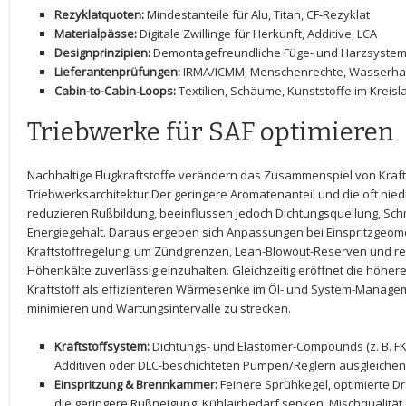
Rezyklatquoten:
Mindestanteile für Alu, Titan,⁢ CF‑Rezyklat
Materialpässe:
Digitale ‍Zwillinge für⁣ Herkunft, ‌Additive, LCA
Designprinzipien:
Demontagefreundliche ‍Füge-​ und Harzsyste
Lieferantenprüfungen:
‌IRMA/ICMM, ⁤Menschenrechte, Wasserha
Cabin-to-Cabin‑Loops:
Textilien, Schäume,‌ Kunststoffe im Kreisl
Triebwerke für SAF optimieren
Nachhaltige Flugkraftstoffe verändern das Zusammenspiel von‌ Kraft
Triebwerksarchitektur.Der geringere ​Aromatenanteil und ⁢die oft nie
reduzieren Rußbildung, beeinflussen jedoch ​Dichtungsquellung, Sch
Energiegehalt. Daraus ergeben sich Anpassungen ‌bei Einspritzgeom
Kraftstoffregelung, um‌ Zündgrenzen,‌ Lean-Blowout-Reserven und rel
Höhenkälte zuverlässig einzuhalten. Gleichzeitig eröffnet die höhere​
Kraftstoff als effizienteren ‍Wärmesenke im Öl- und⁣ System-Managem
minimieren⁤ und ​Wartungsintervalle zu strecken.
Kraftstoffsystem:
Dichtungs- und ⁣Elastomer-Compounds ⁣(z. B. FK
Additiven oder DLC-beschichteten Pumpen/Reglern‍ ausgleichen
Einspritzung & Brennkammer:
‍Feinere Sprühkegel, ⁣optimierte D
die ⁣geringere Rußneigung;⁣ Kühlairbedarf senken, Mischqualität