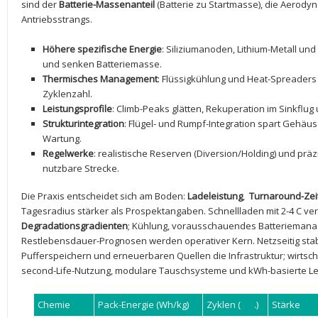
sind der
Batterie-Massenanteil
(Batterie zu Startmasse), die⁣ Aerodyn
Antriebsstrangs.
Höhere spezifische Energie
:⁣ Siliziumanoden, Lithium-Metall u
und senken Batteriemasse.
Thermisches Management
: Flüssigkühlung und Heat-Spreaders s
⁣Zyklenzahl.
Leistungsprofile
: Climb-Peaks‌ glätten, Rekuperation im Sinkflug
Strukturintegration
: Flügel- und Rumpf-Integration spart ⁣Gehäus
Wartung.
Regelwerke
: realistische Reserven (Diversion/Holding) ⁣und p
nutzbare Strecke.
Die⁣ Praxis entscheidet sich am Boden:⁤
Ladeleistung
, ​
Turnaround-Zei
Tagesradius⁣ stärker als Prospektangaben. Schnellladen‌ mit 2-4 C ve
Degradationsgradienten
; Kühlung, vorausschauendes ‍Batteriemana
‌Restlebensdauer-Prognosen werden ⁢operativer Kern. Netzseitig sta
Pufferspeichern⁣ und erneuerbaren Quellen die ​Infrastruktur; ‌wirtsch
second-Life-Nutzung, ‌modulare Tauschsysteme⁤ und ‍kWh-basierte L
Chemie
Pack-Energie⁢ (Wh/kg)
Zyklen⁣ (
typ
.)
Stärke