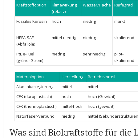
Kraftstoffoption
Klimawirkung
Wasser/Fläche
Reifegrad
(relativ)
Fossiles Kerosin
hoch
niedrig
markt
HEFA-SAF
mittel-niedrig
niedrig
skalierend
(Abfallöle)
PtL e-Fuel
niedrig
sehr niedrig
pilot-
⁢(grüner Strom)
skalierend
Materialoption
Herstellung
Betriebsvorteil
Aluminiumlegierung
mittel
mittel
CFK (duroplastisch)
hoch
hoch ‍(Gewicht)
CFK (thermoplastisch)
mittel-hoch
hoch (gewicht)
Naturfaser-Verbund
niedrig
mittel (Sekundärstrukturen
Was ⁤sind Biokraftstoffe⁢ für die L