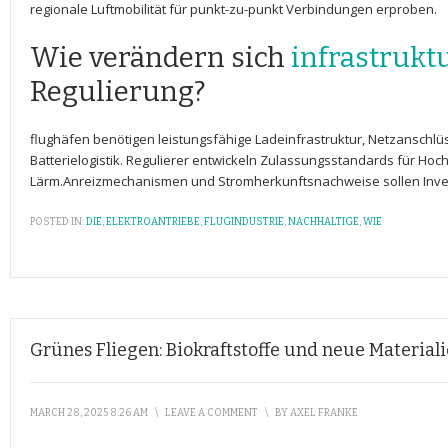
⁢regionale Luftmobilität für punkt-zu-punkt Verbindungen erproben.
Wie verändern ‍sich ⁢
infrastrukt
Regulierung?
flughäfen benötigen leistungsfähige Ladeinfrastruktur, Netzanschl
Batterielogistik. Regulierer entwickeln Zulassungsstandards für Ho
⁢Lärm.Anreizmechanismen ‍und Stromherkunftsnachweise sollen Inves
POSTED IN:
DIE
,
ELEKTROANTRIEBE
,
FLUGINDUSTRIE
,
NACHHALTIGE
,
WIE
Grünes Fliegen: Biokraftstoffe und neue Materiali
MARCH 28, 2025 8:26 AM
\
LEAVE A COMMENT
\
BY
AXEL FRANKE