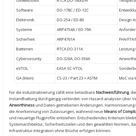
Umwelt/EMV
RTCA DO-160G/H
Temperatu
Software
DO-178C⁢ /‍ ED-12C
Entwickl
Elektronik
DO-254‍ / ED-80
Design A
Systeme
ARP4754A / ED-79A
Anforderu
Sicherheit
ARP4761A
FHA/FTA
Batterien
RTCA DO-311A
Leistung 
Cybersecurity
DO-326A, DO-356A
Airworthi
eVTOL
EASA SC-VTOL
Sonderb
GA (klein)
CS-23​ / Part ⁤23⁣ + ASTM
MoC via 
Für die‌ Industrialisierung zählt ⁤eine belastbare
Nachweisführung
, di
⁢Instandhaltung durchgängig verbindet: von Hazard-analysen über ⁤Ver
Airworthiness
und Daten-getriebenen Änderungen.​ Harmonisierung ü
die⁤ Anerkennung von Zulassungen, während neue
Means ‍of Compl
und neuartige‍ Flugprofile entstehen. Entscheidendes Kriterium bleibt
Systemarchitektur, Sicherheitszielen und ⁣den gewählten Normen,‌ dam
Infrastruktur-Integration ohne Brüche⁣ erfolgen ⁢können.