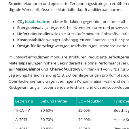
Schmiedekonturen und optimierte Zerspanungsstrategien​ erhöhen 
digitale Werkstoffpässe die Materialherkunft auditierbar ⁢machen.
CO
₂-fußabdruck
: deutliche Reduktion⁣ gegenüber⁣ primärmetall
Energieeinsatz
:⁣ geringere Schmelztemperaturen⁢ und​ prozessz
Lieferkettenresilienz
: ‍lokale Kreisläufe mindern Rohstoffvolatilit
Kostenstabilität
: weniger ⁣Abhängigkeit von Spotpreisen für Spo
Design-für-Recycling
: ‌weniger Beschichtungen, standardisierte
Im Entwurf ermöglichen modulare‍ strukturen, reduzierte Befestigeran
Materialpaarungen höhere​ Sekundäranteile ohne ⁣Performanceverlust.
auf
Mass-Balance
und ⁤
Chain-of-Custody
um,flankiert ​von EPDs für ⁣
Legierungsharmonisierung ‌(z. B. ⁢2-3 Kernlegierungen ⁣pro Rumpfabsc
Oberflächenbehandlungen verringern ⁢Kontamination, während demo
⁢Rückgewinnung⁤ am Lebensende erleichtern⁤ und⁣ Closed-Loop-Quote
Legierung
Sekundäranteil
CO₂-Reduktion
Typische
Ti‑6Al‑4V
30-60%
35-60%
Beschlä
Al ⁤7075
50-70%
70-90%
Holme,K
al​ 6061
60-80%
80-95%
Rippen,