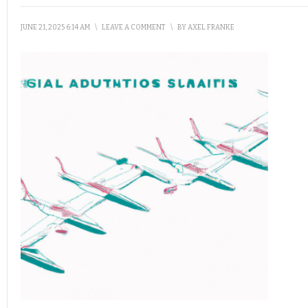
JUNE 21, 2025 6:14 AM
\
LEAVE A COMMENT
\
BY
AXEL FRANKE