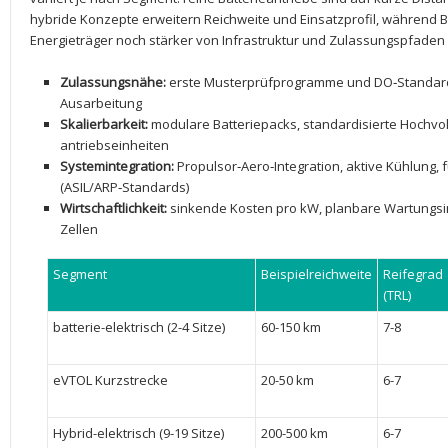
hybride​ Konzepte ⁢erweitern ​Reichweite‌ und Einsatzprofil, während B
Energieträger noch stärker von‌ Infrastruktur und Zulassungspfade
Zulassungsnähe:
​erste ‍Musterprüfprogramme und DO‑Standards 
Ausarbeitung
Skalierbarkeit:
‍modulare Batteriepacks, ⁤standardisierte Hochvol
antriebseinheiten
Systemintegration:
Propulsor‑Aero‑Integration, aktive Kühlung, f
(ASIL/ARP‑Standards)
Wirtschaftlichkeit:
sinkende Kosten pro ⁤kW, planbare Wartungsinte
Zellen
Segment
Beispielreichweite
Reifegrad
(TRL)
batterie-elektrisch⁣ (2-4 Sitze)
60-150 km
7-8
eVTOL Kurzstrecke
20-50 ⁢km
6-7
Hybrid-elektrisch (9-19 ⁤Sitze)
200-500 km
6-7