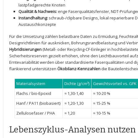
lastpfadgerechte‍ Knoten
Qualität & Nachweis:
enge Faserqualitätsfenster, NDT-Prüfungen
Instandhaltung:
schraub-/clipbare⁣ Designs, lokal‌ reparierbare​
Austauschkonzepte
Für die Umsetzung zählen belastbare Daten zu‌ Ermüdung, Feuchtealt
Designrichtlinien für ausknicken, Bohrungsrandbelastung und Verbin
Hybridisierungen
(Metall- oder Recycling-CF-Einleger ⁢in⁢ hochbelaste
Sicherheitsreserven⁤ gezielt erhöhen, ohne den Leichtbauvorteil‌ auf
Erntevariabilität werden⁤ über ​standardisierte Faserqualitäten und di
flankierend unterstützen
Ökobilanz-Kennzahlen
die Bauteilentschei
Materialsystem
Dichte (g/cm³)
Gewichtsvorteil ⁣vs. GFK
Flachs ‌/ bio‑Epoxid
≈ 1,30-1,40
≈​ 10-20⁢ %
Hanf⁢ / PA11 (biobasiert)
≈ ⁤1,20-1,30
≈⁤ 15-25 %
Zellulosefaser / PHA
≈ ‍1,20
≈ ⁢10-15 %
Lebenszyklus-Analysen ‌nutzen