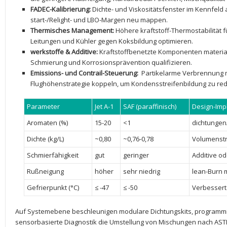
FADEC-Kalibrierung:
​Dichte- und Viskositätsfenster im ⁢Kennfel
start-/Relight- ⁢und⁤ LBO-Margen neu mappen.
Thermisches Management:
⁤Höhere kraftstoff-Thermostabilität 
Leitungen und Kühler ‍gegen‌ Koksbildung optimieren.
werkstoffe & Additive:
Kraftstoffbenetzte Komponenten materials
Schmierung und Korrosionsprävention qualifizieren.
Emissions- ⁤und⁣ Contrail-Steuerung:
‍ Partikelarme‍ Verbrennung m
Flughöhenstrategie koppeln, um Kondensstreifenbildung​ zu​ re
Parameter
Jet‍ A-1
SAF‌ (paraffinisch)
Design-Impl
Aromaten (%)
15-20
<1
dichtungen
Dichte (kg/L)
~0,80
~0,76-0,78
Volumenstr
Schmierfähigkeit
gut
geringer
Additive o
Rußneigung
höher
sehr niedrig
lean-Burn m
Gefrierpunkt (°C)
≤ -47
≤ ⁢-50
Verbesserte
Auf Systemebene beschleunigen modulare Dichtungskits, programmi
sensorbasierte Diagnostik die ⁢Umstellung von ‍Mischungen nach AST