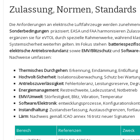
Zulassung, Normen, Standards
Die Anforderungen an elektrische Luftfahrzeuge ⁣werden zunehmen
Sonderbedingungen
‌ präzisiert.⁣ EASA und FAA harmonisieren⁣ Zulass
ergänzen sie‌ für eVTOL durch spezielle​ Rahmenwerke,⁤ während klas
Systemsicherheit ⁢weiterhin gelten. Im Fokus stehen ‍
batteriespezifisc
elektrische Antriebsredundanz
sowie
EMV/Blitzschutz
und
Software
Nachweise⁤ umfassen:
Thermisches Durchgehen
: Erkennung, Eindämmung, Entlüftung
Hochvolt-Sicherheit
:​ Isolationsüberwachung, Schutz bei Wartun
Antriebszuverlässigkeit
: Fehlertoleranz,‌ Leistungsreserve,‌ Deg
Energiemanagement
: Restreichweite, Ladezustand, Notbetrieb
EMV/Umwelt
:‍ Störfestigkeit, Blitz, Vibration, ⁢Temperatur
Software/Elektronik
: entwicklungsprozesse,⁣ Konfigurationskontr
Instandhaltung
: Zustandserfassung, ‍Austauschgrenzen,⁤ fortlau
Lärm
:‌ Nachweis gemäß ICAO ​annex 16 trotz neuer Signaturen
Bereich
Referenzen
Zweck