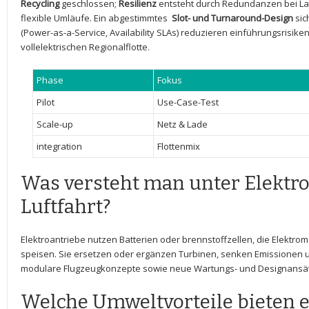
Recycling
geschlossen;
Resilienz
entsteht durch Redundanzen bei ⁢La
flexible Umläufe. Ein abgestimmtes ⁣
Slot- und Turnaround-Design
sic
(Power-as-a-Service, Availability SLAs) ⁢reduzieren einführungsrisik
vollelektrischen Regionalflotte.
Phase
Fokus
Pilot
Use-Case-Test
Scale-up
Netz & Lade
integration
Flottenmix
Was‌ versteht ‍man unter⁤ Elektro
Luftfahrt?
Elektroantriebe nutzen Batterien ⁢oder brennstoffzellen, die‌ Elektro
speisen. ⁢Sie‍ ersetzen oder ergänzen ⁤Turbinen, senken ⁤Emissione
modulare Flugzeugkonzepte sowie neue ⁣Wartungs-‌ und Designansä
Welche ​Umweltvorteile bieten⁣ 