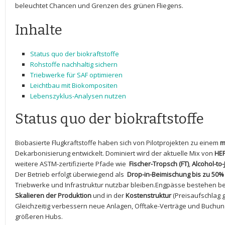
beleuchtet Chancen‌ und⁣ Grenzen des grünen​ Fliegens.
Inhalte
Status quo der biokraftstoffe
Rohstoffe ‍nachhaltig sichern
Triebwerke für ‍SAF optimieren
Leichtbau mit Biokompositen
Lebenszyklus-Analysen ⁣nutzen
Status quo⁤ der biokraftstoffe
Biobasierte⁤ Flugkraftstoffe haben⁣ sich ⁢von Pilotprojekten zu einem⁣
m
Dekarbonisierung entwickelt.‌ Dominiert wird ⁣der aktuelle Mix⁣ von
HEF
weitere ⁣ASTM-zertifizierte Pfade wie ⁣
Fischer-Tropsch (FT)
,⁤
Alcohol-to-J
Der Betrieb⁣ erfolgt ‌überwiegend als ⁣
Drop-in-Beimischung bis⁣ zu 50%
Triebwerke und Infrastruktur nutzbar bleiben.Engpässe bestehen b
Skalieren ⁣der Produktion
und ⁣in der
Kostenstruktur
(Preisaufschlag g
Gleichzeitig⁤ verbessern neue Anlagen, Offtake-Verträge und​ Buchu
größeren Hubs.