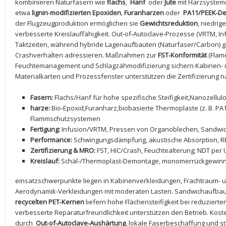
kombinieren ‍Naturfasern wie
flachs
, ⁢
Hanf
⁢ oder
Jute
⁢mit Harzsyste
etwa
lignin
‑
modifizierten Epoxiden
,
Furanharzen
oder ‍
PA11/PEEK‑Der
der Flugzeugproduktion⁤ ermöglichen sie
Gewichtsreduktion
, niedrig
verbesserte Kreislauffähigkeit. Out‑of‑Autoclave‑Prozesse (VRTM, In
Taktzeiten, während ⁤hybride ‍Lagenaufbauten (Naturfaser/Carbon)⁤ gez
Crashverhalten adressieren. ​Maßnahmen‍ zur
FST‑Konformität
(Flam
Feuchtemanagement und Schlagzähmodifizierung ​sichern ⁤Kabinen- un
Materialkarten und‍ Prozessfenster⁣ unterstützen die Zertifizierung 
Fasern:
Flachs/Hanf ‌für hohe spezifische ‌Steifigkeit,Nanozellu
harze:
Bio‑Epoxid,Furanharz,biobasierte Thermoplaste⁢ (z. B. PA
Flammschutzsystemen
Fertigung:
Infusion/VRTM, Pressen von Organoblechen, Sandwich
Performance:
⁣Schwingungsdämpfung, akustische ⁤Absorption, ⁤RF
Zertifizierung & MRO:
FST, HIC/Crash, ‍Feuchtealterung; NDT ⁣per‍
Kreislauf:
Schäl‑/Thermoplast‑Demontage,​ monomerrückgewinnun
einsatzschwerpunkte liegen in Kabinenverkleidungen, Frachtraum‑ ⁢
Aerodynamik‑Verkleidungen mit moderaten ‌Lasten. Sandwichaufbau
recycelten ⁣PET‑Kernen
liefern hohe Flächensteifigkeit bei⁢ reduziert
verbesserte Reparaturfreundlichkeit unterstützen den Betrieb.⁢ Kost
durch ​
Out‑of‑Autoclave‑Aushärtung
, lokale Faserbeschaffung und⁤ 