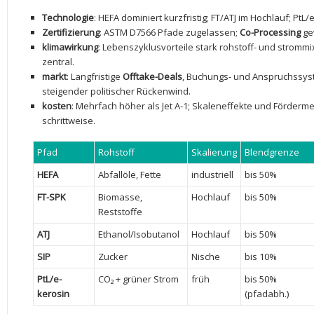
Technologie
: HEFA dominiert kurzfristig; FT/ATJ im⁤ Hochlauf; PtL/
Zertifizierung
: ASTM⁣ D7566 ⁤Pfade zugelassen;
Co-Processing
ge
klimawirkung
: Lebenszyklusvorteile stark rohstoff-⁢ und stromm
⁤zentral.
markt
: Langfristige
Offtake-Deals
, Buchungs- und Anspruchssys
steigender politischer Rückenwind.
kosten
: Mehrfach höher als ‌Jet A-1; Skaleneffekte und Förderm
schrittweise.
Pfad
Rohstoff
Skalierung
Blendgrenze
HEFA
Abfallöle,‌ Fette
industriell
bis 50%
FT-SPK
Biomasse,
Hochlauf
bis‌ 50%
⁤Reststoffe
ATJ
Ethanol/Isobutanol
Hochlauf
bis 50%
SIP
Zucker
Nische
bis 10%
PtL/e-
CO₂ + grüner Strom
früh
bis 50%
kerosin
(pfadabh.)