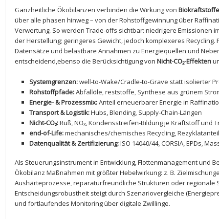
Ganzheitliche Ökobilanzen ⁢verbinden die Wirkung von‍
Biokraftstoff
über alle phasen hinweg – von ⁣der‌ Rohstoffgewinnung über Raffination
‍Verwertung. So​ werden Trade-offs‍ sichtbar:‍ niedrigere Emissionen im
der Herstellung; ​geringeres Gewicht, jedoch komplexeres Recycling
Datensätze und belastbare Annahmen zu ⁣Energiequellen ⁣und Neben
entscheidend,ebenso die ‌Berücksichtigung von
Nicht-CO₂-Effekten
⁢u
Systemgrenzen:
well-to-Wake/Cradle-to-Grave statt ‌isolierter⁣ P
Rohstoffpfade:
Abfallöle, reststoffe, Synthese aus grünem ‍Stro
Energie- & Prozessmix:
Anteil ⁢erneuerbarer Energie‍ in‌ Raffina
Transport & Logistik:
Hubs, Blending, Supply-Chain-Längen
Nicht-CO₂:
Ruß,⁤ NOₓ, Kondensstreifen-Bildung ​je Kraftstoff und​
end-of-Life:
mechanisches/chemisches Recycling, ⁤Rezyklatanteil
Datenqualität & Zertifizierung:
ISO​ 14040/44, CORSIA, EPDs,‍ Ma
Als‌ Steuerungsinstrument in Entwicklung, Flottenmanagement ​und⁣ Besc
Ökobilanz Maßnahmen⁤ mit größter Hebelwirkung: z. B. Zielmischung
Aushärteprozesse, reparaturfreundliche ⁤Strukturen ⁤oder regionale 
Entscheidungsrobustheit steigt durch Szenariovergleiche (Energiepre
und ⁢fortlaufendes Monitoring⁢ über digitale Zwillinge.