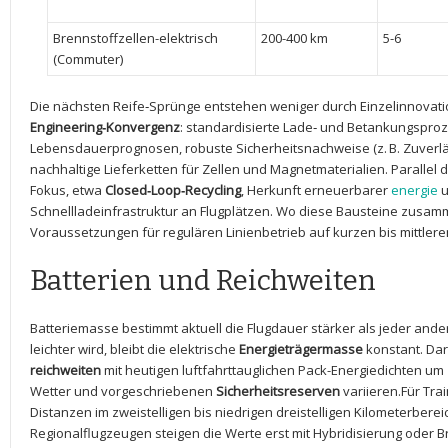
Brennstoffzellen-elektrisch
200-400 km
5-6
(Commuter)
Die nächsten Reife‑Sprünge entstehen weniger ‍durch Einzelinnovati
Engineering‑Konvergenz
: standardisierte ⁤Lade‑ und Betankungsproze
Lebensdauerprognosen,⁤ robuste⁢ Sicherheitsnachweise (z. B. Zuverlässi
nachhaltige Lieferketten‌ für⁤ Zellen und Magnetmaterialien. ⁢Paralle
Fokus, etwa
Closed‑Loop‑Recycling
, Herkunft erneuerbarer​
energie
⁢
Schnellladeinfrastruktur an‌ Flugplätzen. ⁣Wo diese Bausteine zusamm
Voraussetzungen für regulären Linienbetrieb auf kurzen⁢ bis⁢ mittlere
Batterien und Reichweiten
Batteriemasse bestimmt aktuell ‌die Flugdauer stärker als jeder⁣ ande
leichter wird, bleibt die elektrische
Energieträgermasse
konstant. Dar
reichweiten
mit heutigen ⁢luftfahrttauglichen Pack-Energiedichten um 1
Wetter‍ und ⁤vorgeschriebenen
Sicherheitsreserven
‍variieren.Für Tra
Distanzen im zweistelligen ​bis niedrigen ⁣dreistelligen‌ Kilometerberei
Regionalflugzeugen⁤ steigen ‌die Werte erst⁤ mit Hybridisierung oder B