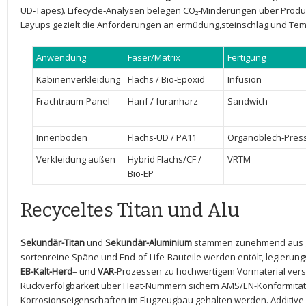
UD‑Tapes). Lifecycle‑Analysen ⁤belegen CO₂‑Minderungen über Produk
Layups gezielt ⁤die Anforderungen⁣ an ermüdung,steinschlag und Tem
Anwendung
Faser/Matrix
Fertigung
Kabinenverkleidung
Flachs / Bio‑Epoxid
Infusion
Frachtraum‑Panel
Hanf / furanharz
Sandwich
Innenboden
Flachs‑UD / PA11
Organoblech‑Pres
Verkleidung⁢ außen
Hybrid Flachs/CF /
VRTM
Bio‑EP
Recyceltes Titan und Alu
Sekundär-Titan
und
Sekundär-Aluminium
stammen ‍zunehmend aus g
sortenreine Späne und‌ End-of-Life-Bauteile werden ⁤entölt, legierungss
EB-Kalt-Herd
– und⁢
VAR
-Prozessen zu hochwertigem Vormaterial ver
Rückverfolgbarkeit über Heat-Nummern‍ sichern AMS/EN-Konformitä
Korrosionseigenschaften im Flugzeugbau gehalten ⁤werden. Additive