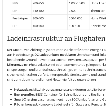
NMC
200-250
1.000-1.500
Hohe‌ Ener
LFP
140-180
2.000+
Thermische
Festkörper
300-400
500-1.000
Hohe Wh/kg
Li-S
400-500
100-500
Sehr leicht
Ladeinfrastruktur ‍an ⁤Flughäfen
Der Umbau von Abfertigungsbereichen zu elektrifizierten energie-Hubs​
aus
Hochleistungs-DC-Ladepunkten
,⁤
modularen Umrichtern
und ‌
lok
bestehende Ground-Power-Installationen erweitert,Lastspitzen per
Mikronetze
​mit⁢ Photovoltaik,Wind oder externen Grids gekoppelt. ​F
Einspeisungen und​ brandschutztechnisch getrennte Technikräume sic
‌sicherheitskritischen Vorfeld. ⁤Interoperable Stecksysteme und stan
sind ​zentral, um‌ hersteller- ​und Flottenvielfalt zu ‌unterstützen.
Netzausbau:
Mittel-/Hochspannungsanbindung mit skalierbare
Energiepuffer:
BESS-Container für​ Schnellladung‌ und Resilienz
Smart-Charging:
Lastmanagement nach ⁣SOC,Umlaufplan und Ga
Flächenkonzept:
Kompakte Ladeinseln für Gates und Remote-S