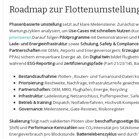
Roadmap ⁤zur‌ Flottenumstellun
Phasenbasierte ​umstellung
setzt auf klare Meilensteine: Zunächst w
Wartungszyklen analysiert, um‍
Use-Cases mit schnellem⁣ Nutzen
(Kur
priorisieren
.Darauf folgen
Pilotprogramme
mit Demonstratoren und
Lade- und Energieinfrastruktur
sowie
Schulung, Safety ​& Compliance
Partnerschaften
mit OEMs, Airports ‍und Energieversorgern;
Erzeugun
PPAs) sichern erneuerbare ⁤Energie ab. Ein
Digital ⁢twin
bildet Flugbetr
während‌
ESG-Reporting
und
zertifizierungspfade
(Part-21/23/145, Ba
Bestandsaufnahme:
Flotten-, ⁤Routen- ⁤und Turnaround-Daten ‌k
Priorisierung:
Reichweite, Nachfrage, Infrastrukturreife ⁤gewicht
Partnerschaften:
OEM, MRO, Flughafen, Energie, ⁢Recycling
Infrastruktur:
​Ladeleistung, Netzanschluss, Pufferspeicher, Saf
Betrieb & ‌training:
Dispatch, Notfallverfahren, Hochvolt-Kompe
Governance:
Meilensteine, Gate-Reviews, Risikoregister
Skalierung
folgt nach validierten Piloten über‌
beschaffungsseitige B
Shift) und
Performance-Kennzahlen
wie CO₂-Intensität pro⁣ Sitzkilome
Energieverbrauch ‍pro Blockstunde.
Batterielebenszyklus
wird⁤ durch⁢