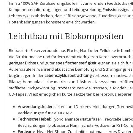
hin zu 100% SAF. Zertifizierungsläufe mit variierenden Feedstocks (HEF
Komponentenalterung, Lager- und Leitungsreibung, Emissionssignatur
Lebenszyklus abdecken, damit Effizienzgewinne, Zuverlässigkeit und⁢
Flottenbedingungen konsistent ⁣erreicht werden.
Leichtbau mit Biokompositen
Biobasierte ⁢Faserverbunde aus Flachs, Hanf oder Zellulose⁤ in Kombi
die ​Strukturmasse und fördern damit niedrigeren Kerosinverbrauc
geringer Dichte
und⁢ guter
spezifischer steifigkeit
‍ eignen ⁣sie sich f
Außenbauteile, während‍ akustische Dämpfung​ und Schwingungsresili
begünstigen. ‌In ‍der‍
Lebenszyklusbetrachtung
verbessern nachwachse
Bilanz;⁢ thermoplastische matrizes und lösbare ⁢Harzsysteme eröffne
stoffliche ‌Rückgewinnung. Prozessrouten wie Pressen, RTM​ oder He
⁣UD-Tapes,‌ Vlies) ⁣ermöglichen kurze Taktzeiten bei reproduzierbarer 
Anwendungsfelder:
seiten- und⁣ Deckenverkleidungen, Trennwän
Verkleidungen für eVTOL/UAV
Technische ‍Hebel:
​Hybridlaminate (Naturfaser ‍+ ‍recycelte⁣ Carb
Beschichtungen, biobasierte Flammschutz-Additive für FST-Com
Fertigung:
⁢ Near‑Net‑Shape‑Zuschnitte, ​automatisiertes Drapieren,