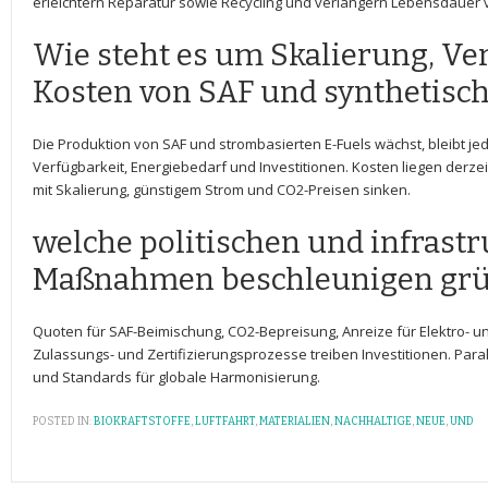
erleichtern Reparatur​ sowie Recycling und verlängern Lebensdauer ‍
Wie steht es um Skalierung, Ver
Kosten ‍von SAF und synthetisc
Die Produktion von SAF ⁣und ⁤strombasierten E-Fuels wächst, bleibt ​j
Verfügbarkeit, Energiebedarf und ‌Investitionen. Kosten liegen derzeit ​
mit Skalierung, günstigem Strom⁤ und CO2-Preisen sinken.
welche​ politischen und infrast
Maßnahmen beschleunigen grü
Quoten für ⁤SAF-Beimischung, CO2-Bepreisung, ‍Anreize für⁢ Elektro- u
Zulassungs- und Zertifizierungsprozesse treiben Investitionen.​ Parall
und Standards für globale ​Harmonisierung.
POSTED IN:
BIOKRAFTSTOFFE
,
LUFTFAHRT
,
MATERIALIEN
,
NACHHALTIGE
,
NEUE
,
UND