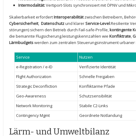
Intermodalität:
Vertiport-Slots synchronisiert mit ÖPNV und Mikro
Skalierbarkeit erfordert
Interoperabilität
zwischen ⁤Betreibern, Behörde
Cybersicherheit
, ⁤
Datenschutz
und⁢ klarer
Service-Level
.Resiliente Ve
störungen) sichern den ‍Betrieb durch Fail-safe-Profile,⁤
kontingente K
die bemannte Flugsicherung.leistungskennzahlen ⁤wie
Konfliktrate
,
G
Lärmbudgets
werden zum​ zentralen ⁤Steuerungsinstrument urbaner L
Service
Nutzen
e-Registration / e-ID
Verifizierte Identität
Flight ‍Authorization
Schnelle Freigaben
Strategic ⁢Deconfliction
Konfliktarme Pfade
Geo-Awareness
Schutzsensibilität
Network Monitoring
Stabile ⁢C2-Links
Contingency Mgmt
Geordnete Notlandung
Lärm- und Umweltbilanz