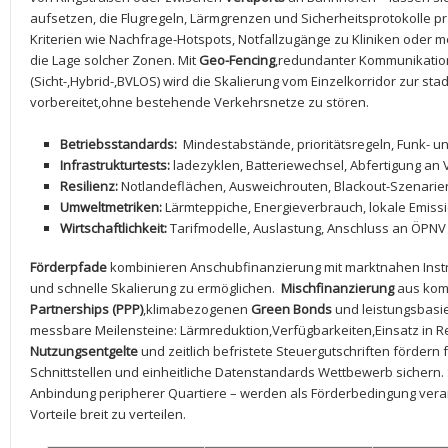
aufsetzen, die‍ Flugregeln, Lärmgrenzen ‍und⁤ Sicherheitsprotokolle 
Kriterien ⁣wie Nachfrage-Hotspots, Notfallzugänge ‌zu‍ Kliniken oder
die ‌Lage solcher​ Zonen. ‍Mit
Geo-Fencing
,redundanter Kommunikation
(Sicht-,Hybrid-,BVLOS) wird‌ die Skalierung vom Einzelkorridor zur ‍st
vorbereitet,ohne bestehende Verkehrsnetze zu ⁢stören.
Betriebsstandards:
⁤ Mindestabstände,‌ prioritätsregeln, Funk- 
Infrastrukturtests:
ladezyklen,⁣ Batteriewechsel, Abfertigung an ​
Resilienz:
⁤Notlandeflächen,​ Ausweichrouten, Blackout-Szenarie
Umweltmetriken:
Lärmteppiche, Energieverbrauch, lokale Emiss
Wirtschaftlichkeit:
Tarifmodelle,​ Auslastung, Anschluss an ÖPNV
Förderpfade
kombinieren Anschubfinanzierung mit marktnahen⁢ Inst
und ‌schnelle Skalierung zu ermöglichen. ‍
Mischfinanzierung
aus kom
Partnerships ‍(PPP)
,klimabezogenen
Green ‌Bonds
und leistungsbasi
⁤messbare ‍Meilensteine: Lärmreduktion,Verfügbarkeiten,Einsatz in Ret
Nutzungsentgelte
und zeitlich befristete Steuergutschriften ⁢förder
Schnittstellen ​und einheitliche Datenstandards Wettbewerb sichern. 
Anbindung peripherer Quartiere⁢ – werden als Förderbedingung⁣ ver
Vorteile breit zu verteilen.