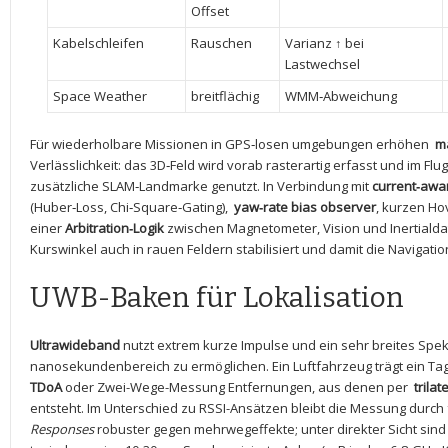
Offset
Kabelschleifen
Rauschen
Varianz⁣ ↑ bei
Lastwechsel
Space Weather
breitflächig
WMM‑Abweichung
Für wiederholbare⁤ Missionen in GPS‑losen umgebungen ⁤erhöhen ‍
ma
Verlässlichkeit: das 3D‑Feld wird vorab rasterartig erfasst und im Flug
zusätzliche​ SLAM‑Landmarke genutzt. In ‍Verbindung mit
current‑awa
(Huber‑Loss, Chi‑Square‑Gating), ‍
yaw‑rate bias ⁢observer
, kurzen Ho
einer
Arbitration‑Logik
zwischen Magnetometer,‍ Vision und Inertialdat
Kurswinkel auch​ in rauen Feldern stabilisiert und damit ⁣die ‌Navigat
UWB-Baken für Lokalisation
Ultrawideband
nutzt ⁢extrem kurze Impulse und ein sehr breites Spek
nanosekundenbereich zu ermöglichen. Ein Luftfahrzeug trägt ein Tag, 
TDoA
oder Zwei-Wege-Messung Entfernungen, aus⁣ denen per ​
trilat
entsteht. Im Unterschied‌ zu RSSI-Ansätzen bleibt die Messung durch 
Responses
robuster gegen mehrwegeffekte; unter direkter Sicht sind 