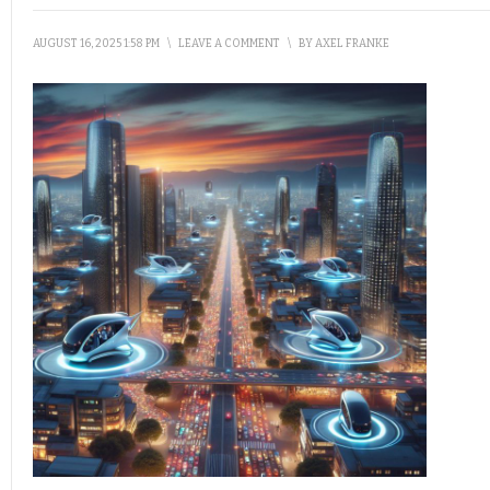
AUGUST 16, 2025 1:58 PM
\
LEAVE A COMMENT
\
BY
AXEL FRANKE