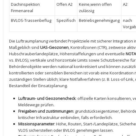
Dachinspektion
Offen A2
Keine,wenn ​offen
A2
Firmenareal
zulässig
BVLOS-Trassenbeflug
Spezifisch
Betriebsgenehmigung
nach
Vorga
Die Luftraumplanung verbindet Projektziele mit ‍sicherer Integration 
Maßgeblich sind
UAS-Geozonen
,‌ Kontrollzonen (CTR), zeitweise​ akti
Hubschrauberlandeplätze, Höhenstaffelungen und‌ eventuelle
NOT
‌vs. BVLOS), vertikale⁣ und horizontale ‍Limits ‍sowie Schutzbereiche für
Behördenobjekte werden⁢ national konkretisiert und können zusätzli
kontrollierten oder ⁤sensiblen Bereichen ist vorab eine⁤ Koordination 
zuständigen Stellen üblich; klare Notfallverfahren​ (z. B. Loss-of-Link
Bestandteil der Einsatzplanung.
Luftraum-‌ und Geozonencheck
: offizielle Karten konsultieren,
Meldewege prüfen.
Freigaben⁢ und zustimmungen
: grundstückseigentümer, Behörde
kritischer ‍Infrastruktur einbinden,‍ falls ⁤erforderlich.
Missionsparameter
: ⁢Höhe, Routen,⁤ Start-/Landeplätze, ⁣Sicherh
VLOS sicherstellen oder BVLOS genehmigen lassen.