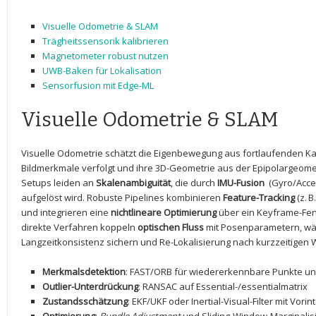
Visuelle Odometrie &⁤ SLAM
Trägheitssensorik kalibrieren
Magnetometer​ robust nutzen
UWB-Baken für Lokalisation
Sensorfusion ‍mit ​Edge-ML
Visuelle Odometrie & SLAM
Visuelle‍ Odometrie ‌schätzt die Eigenbewegung aus‍ fortlaufenden 
Bildmerkmale verfolgt und ⁣ihre 3D-Geometrie aus ​der Epipolargeome
Setups ‌leiden an
Skalenambiguität
, die durch‌
IMU-Fusion
‌ (Gyro/Acc
aufgelöst wird. Robuste Pipelines⁤ kombinieren
Feature-Tracking
(z. B
und integrieren eine
nichtlineare Optimierung
über‌ ein Keyframe-Fens
direkte ⁤Verfahren koppeln
optischen Fluss
mit Posenparametern, ⁤w
Langzeitkonsistenz sichern und Re-Lokalisierung nach kurzzeitigen
Merkmalsdetektion
: FAST/ORB ⁤für⁣ wiedererkennbare Punkte un
Outlier-Unterdrückung
: RANSAC auf ‍Essential-/essential­matrix
Zustandsschätzung
: EKF/UKF oder Inertial-Visual-Filter mit⁤ Vorin