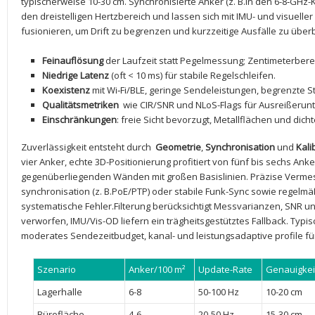
typischerweise⁣ 10-30 ⁤cm.‌ Synchronisierte Anker (z. B.in den 6-8‑GHz
den ​dreistelligen Hertzbereich und lassen ⁢sich mit IMU- ⁤und visuelle
fusionieren, um ⁣Drift zu ​begrenzen und ‌kurzzeitige Ausfälle zu ‍übe
Feinauflösung
der Laufzeit statt ‌Pegelmessung;‍ Zentimeterberei
Niedrige Latenz
(oft​ < 10‌ ms) für stabile Regelschleifen.
Koexistenz
mit ⁣Wi‑Fi/BLE, geringe Sendeleistungen,⁤ begrenzte St
Qualitätsmetriken
⁢ wie CIR/SNR ‍und NLoS-Flags ‍für Ausreißeru
Einschränkungen
: ⁤freie Sicht ​bevorzugt, Metallflächen ‍und d
Zuverlässigkeit entsteht durch ​
Geometrie
,⁤
Synchronisation
und
Kali
vier Anker, echte ⁢3D-Positionierung profitiert von ⁤fünf bis sechs An
gegenüberliegenden Wänden mit großen Basislinien. ​Präzise⁤ Vermes
synchronisation (z. B.PoE/PTP) oder stabile Funk-Sync sowie regelmä
systematische ⁤Fehler.Filterung berücksichtigt Messvarianzen,​ SNR 
verworfen, IMU/Vis-OD liefern ein ⁢trägheitsgestütztes Fallback. Typis
moderates Sendezeitbudget, kanal- und leistungsadaptive profile⁢ fü
Szenario
Anker/100 m²
Update-Rate
Genauigkei
Lagerhalle
6-8
50-100 Hz
10-20 cm
Bürofläche
4-6
20-50 Hz
15-30 cm