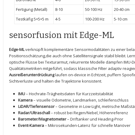
Fertigung⁣ (Metall)
8-10
50-100 Hz
20-40 cm
Testkäfig 5×5×5 m
4-5
100-200 Hz
5-10 cm
sensorfusion mit Edge-ML
Edge-ML
verknüpft ​komplementäre Sensormodalitäten zu ​einer bela
Positionsschätzung,die‌ auch ohne Satellitensignale stabil bleibt. Le
optische Flüsse ​bei‌ Texturarmut, rekurrente Modelle dämpfen IMU-Dr
Qualitätsmetriken mitgeführt, sodass ⁤klassische ‍Filter adaptiv reagi
Ausreißerunterdrückung
laufen⁢ on-device in Echtzeit,⁣ puffern Spoo
Sichtverluste‌ und halten die Trajektorie konsistent.
IMU
– ⁣Hochrate-Trägheitsdaten für Kurzzeitstabilität
Kamera
– visuelle Odometrie, Landmarken, schleifenschluss
LiDAR/Tiefensensor
– Geometrie in Low-Light, metrische Maßst
Radar/Ultraschall
– robust bei Regen/Nebel, Höhenreferenz
Barometer/Magnetometer
– Driftanker‌ und ⁤Heading-Prior
Event-Kamera
– Mikrosekunden-Latenz für schnelle Manöver