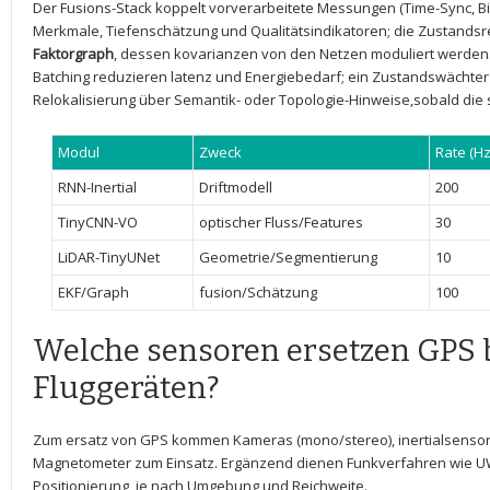
Der ⁤Fusions-Stack⁣ koppelt⁢ vorverarbeitete Messungen‍ (Time-Sync, ⁣Bia
Merkmale, Tiefenschätzung ‌und Qualitätsindikatoren; die Zustandsre
Faktorgraph
, dessen kovarianzen von den Netzen moduliert werden
Batching reduzieren latenz​ und Energiebedarf; ein⁤ Zustandswächter ‌in
Relokalisierung ⁤über Semantik- oder Topologie-Hinweise,sobald die 
Modul
Zweck
Rate ⁤(Hz
RNN-Inertial
Driftmodell
200
TinyCNN-VO
optischer Fluss/Features
30
LiDAR-TinyUNet
Geometrie/Segmentierung
10
EKF/Graph
fusion/Schätzung
100
Welche ⁣sensoren ersetzen GPS 
Fluggeräten?
Zum ersatz von GPS⁤ kommen ⁢Kameras (mono/stereo), inertialsensoren
Magnetometer zum Einsatz. Ergänzend dienen ⁣Funkverfahren wie UWB,
Positionierung, je nach Umgebung und Reichweite.