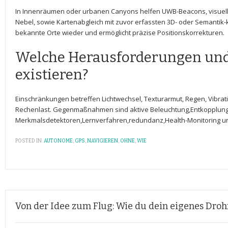
In⁣ Innenräumen oder urbanen Canyons helfen UWB-Beacons, visuell
⁤Nebel, ⁤sowie Kartenabgleich mit zuvor erfassten 3D- oder ⁢Semantik
bekannte Orte wieder und ermöglicht präzise Positionskorrekturen.
Welche‍ Herausforderungen un
existieren?
Einschränkungen betreffen Lichtwechsel,⁢ Texturarmut, Regen, Vibrati
Rechenlast. Gegenmaßnahmen sind aktive Beleuchtung,Entkopplung
Merkmalsdetektoren,Lernverfahren,redundanz,Health-Monitoring und
POSTED IN:
AUTONOME
,
GPS
,
NAVIGIEREN
,
OHNE
,
WIE
Von der Idee zum Flug: Wie du dein eigenes Droh