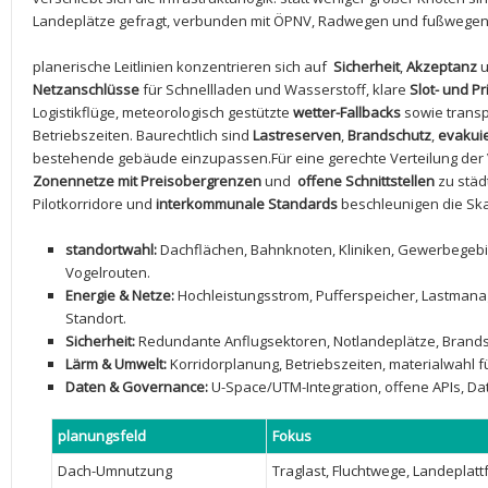
Landeplätze ⁤gefragt, verbunden mit ÖPNV, Radwegen und ‍fußwegen 
planerische Leitlinien konzentrieren⁤ sich auf ​
Sicherheit
,
Akzeptanz
⁤
Netzanschlüsse
für Schnellladen und Wasserstoff, klare⁢
Slot- und P
Logistikflüge,⁤ meteorologisch⁣ gestützte
wetter-Fallbacks
sowie trans
Betriebszeiten. Baurechtlich sind
Lastreserven
,
Brandschutz
,
evakui
⁣bestehende ⁣gebäude einzupassen.Für eine​ gerechte Verteilung der⁣ 
Zonennetze⁤ mit Preisobergrenzen
und ⁤
offene ⁣Schnittstellen
zu⁣ stä
Pilotkorridore und
interkommunale Standards
beschleunigen die Ska
standortwahl:
Dachflächen, Bahnknoten, Kliniken, Gewerbegebi
Vogelrouten.
Energie & Netze:
Hochleistungsstrom,⁢ Pufferspeicher, Lastman
‌Standort.
Sicherheit:
Redundante Anflugsektoren, Notlandeplätze, Brandsc
Lärm & Umwelt:
⁤Korridorplanung, Betriebszeiten, materialwahl für
Daten & Governance:
⁣U-Space/UTM-Integration, offene APIs, ⁤Da
planungsfeld
Fokus
Dach-Umnutzung
Traglast, Fluchtwege, Landeplatt