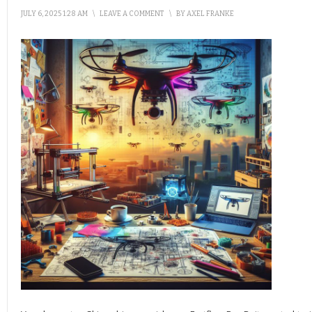
JULY 6, 2025 1:28 AM
\
LEAVE A COMMENT
\
BY
AXEL FRANKE