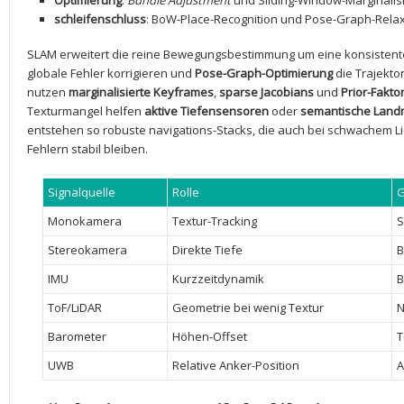
Optimierung
:
Bundle Adjustment
und ​Sliding-Window-Marginalis
schleifenschluss
: BoW-Place-Recognition⁣ und Pose-Graph-Rela
SLAM erweitert die reine Bewegungsbestimmung ⁢um eine konsistente
globale Fehler korrigieren und
Pose-Graph-Optimierung
​die Trajekt
nutzen⁢
marginalisierte Keyframes
,
sparse Jacobians
und⁣
Prior-Fakto
‌Texturmangel helfen‌
aktive Tiefensensoren
oder
semantische Land
entstehen ⁤so robuste navigations-Stacks, ⁢die‌ auch bei schwachem Li
Fehlern stabil bleiben.
Signalquelle
Rolle
G
Monokamera
Textur-Tracking
S
Stereokamera
Direkte Tiefe
B
IMU
Kurzzeitdynamik
B
ToF/LiDAR
Geometrie bei wenig Textur
N
Barometer
Höhen-Offset
T
UWB
Relative Anker-Position
A