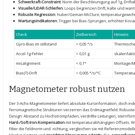
Schwerkraft-Constraint
: Norm ​der Beschleunigung‍ auf 1g, Drifta
Visuelle/LiDAR-Schleifen
: Loops ‌begrenzen Drift, kalte und wa
Robuste‌ Regression
:⁣ huber/Geman-McClure, temperaturgewicht
Wartungsindikatoren
: Trigger bei Bias-Sprüngen, erhöhter⁣ Kova
Check
Zielbereich
Hinweis
Gyro-Bias im⁢ stillstand
< 0,05⁢ °/s
Thermische
Accel-1g-Fehler
< 0,01 g
skalenfakt
misalignment
<⁣ 0,1°
Montage/Ma
Bias(T)-Drift
< 0,005 ⁤°/s/°C
Temperatur
Magnetometer robust nutzen
Der 3‑Achs‑Magnetometer⁤ liefert absolute Kursinformation,​ doch indus
ferromagnetische Strukturen verzerren das Erdmagnetfeld. Robuste
⁢Design: Abstand zu Hochstrompfaden, verdrillte ‍Leitungen, sternf
Hard‑/Soft‑Iron‑Kompensation
mit temperaturabhängigen​ Offsets. Wä
Filter die ​Feldnorm und -richtung, vergleichen sie mit​ Referenzmod