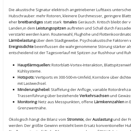
Die akustische ⁣Signatur elektrisch‍ angetriebener Lufttaxis unterscheid
Hubschrauber:⁤ mehr Rotoren, kleinere​ Durchmesser, geringere Blatt
eher
breitbandiges
statt stark ⁢
tonales
Geräusch. Kritisch bleibt der 
Landen,in dem
Leistungsspitzen
⁣auftreten und Schall ⁣durch Fassad
‍verstärkt werden kann. Routenwahl, Flughöhe und Flottenkoordinati
⁣Lärmbelastung
über ‍dem Stadtgewebe. Psychoakustische Faktoren 
Ereignisdichte
beeinflussen die wahrgenommene Störung stärker als⁤ 
entscheidend ist der ⁢Tagesverlauf mit‌ Spitzen zur Rushhour und Ruh
Hauptlärmquellen:
Rotorblatt‑Vortex‑Interaktion, Blattspitzenwi
Kühlsysteme.
Hotspots:
Vertiports⁢ im 300-500‑m‑Umfeld,‌ Korridore über dich
mit Lastwechsel.
Minderungshebel:
Staffelung der Anflüge, variable Rotordrehzahl,
Trassenführung über bestehende
Verkehrsachsen
und‍ Gewässe
Monitoring:
Netz aus Messpunkten, offene
Lärmkennzahlen
in 
‍Grenzwertnähe.
Ökologisch hängt die Bilanz ‍vom
Strommix
, der
Auslastung
und der Fr
werden: Der größte Gewinn entsteht ⁤beim Ersatz ⁤konventioneller H