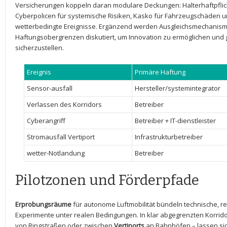
Versicherungen koppeln daran⁣ modulare Deckungen: Halterhaftpflicht
Cyberpolicen für‍ systemische Risiken, Kasko für Fahrzeugschäden u
wetterbedingte Ereignisse. Ergänzend werden Ausgleichsmechanis
Haftungsobergrenzen diskutiert, ⁤um ‍Innovation zu ermöglichen und
sicherzustellen.
Ereignis
Primäre Haftung
Sensor-ausfall
Hersteller/systemintegrator
Verlassen des Korridors
Betreiber
Cyberangriff
Betreiber + IT-dienstleister
Stromausfall ⁢Vertiport
Infrastrukturbetreiber
wetter-Notlandung
Betreiber
Pilotzonen ‍und Förderpfade
Erprobungsräume
für autonome ⁢Luftmobilität bündeln technische, r
Experimente unter realen Bedingungen. In klar abgegrenzten Korri
von Ringstraßen oder⁤ zwischen
Vertiports
an Bahnhöfen – lassen si