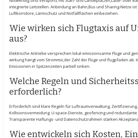
Notwendig sind ⁣Vertiports mit Start- und Landeplätzen,Lade- oder Ba
integrierte Leitstellen. ⁤Anbindung an Bahn,Bus ‌und​ Sharing-Netze ist
Luftkorridore, Lärmschutz ‍und Notfallflächen einbeziehen.
Wie wirken sich ⁢Flugtaxis auf⁣
‍aus?
Elektrische Antriebe⁤ versprechen ⁤lokal emissionsarme‍ Flüge und⁢ ge
wirkung hängt​ vom Strommix,der Zahl der Flüge ⁤und flugpfaden a
Emissionen ‍in Spitzenzeiten partiell ⁢sinken.
Welche Regeln und Sicherheits
erforderlich?
Erforderlich sind klare​ Regeln für Luftraumverwaltung, Zertifizierung
Kollisionsvermeidung. U-space-Dienste, geofencing und redundante S
Transparente Haftungs- und Datenschutzrahmen stärken Akzeptanz
Wie entwickeln sich Kosten, E