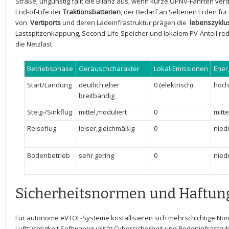
Straße;‌ ungünstig fällt die Bilanz aus,⁤ wenn kurze ÖPNV‑Fahrten ve
End‑of‑Life der
Traktionsbatterien
, der Bedarf⁢ an Seltenen Erden für
von ⁤
Vertiports
und ⁤deren ⁣Ladeinfrastruktur⁤ prägen die ‌
lebenszyklu
Lastspitzenkappung, Second‑Life‑Speicher und lokalem PV‑Anteil red
die Netzlast.
Betriebsphase
Geräuschcharakter
Lokal‑Emissionen
Ener
Start/Landung
deutlich,eher⁤
0 (elektrisch)
hoch
breitbandig
Steig-/Sinkflug
mittel,moduliert
0
mitte
Reiseflug
leiser,gleichmäßig
0
niedr
Bodenbetrieb
sehr ⁣gering
0
niedr
Sicherheitsnormen und Haftun
Für autonome eVTOL-Systeme kristallisieren sich mehrschichtige ⁤No
Lufttüchtigkeit,Softwarequalität,Cybersicherheit ⁢und‍ Bodeninfrast