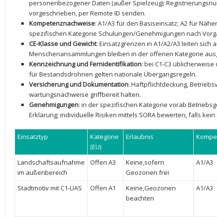
personenbezogener Daten (außer Spielzeug); ‍Registrierungs
vorgeschrieben, ⁤per Remote ID senden.
Kompetenznachweise
: A1/A3 für ‍den Basiseinsatz; A2 für‌ Näh
spezifischen ⁢Kategorie ⁣Schulungen/Genehmigungen nach Vorg
CE-Klasse und Gewicht
: Einsatzgrenzen in A1/A2/A3 ​leiten ⁣sich
Menschenansammlungen bleiben in der offenen Kategorie‌ aus
Kennzeichnung und Fernidentifikation
: bei C1-C3 üblicherweise d
für Bestandsdrohnen gelten ⁣nationale ⁣Übergangsregeln.
Versicherung und Dokumentation
: Haftpflichtdeckung, Betrieb
wartungsnachweise griffbereit halten.
Genehmigungen
: in der spezifischen Kategorie vorab Betrieb
Erklärung; individuelle Risiken mittels SORA bewerten, falls ⁣ke
Einsatztyp
Kategorie
Erlaubnis
Kompe
(EU)
Landschaftsaufnahme
Offen A3
Keine,sofern
A1/A3
im​ außenbereich
Geozonen frei
Stadtmotiv mit C1-UAS
Offen A1
Keine,Geozonen
A1/A3
beachten