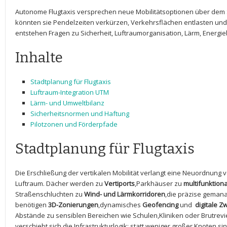
Autonome ⁢Flugtaxis versprechen neue Mobilitätsoptionen über⁢ dem Stau
⁣könnten sie⁤ Pendelzeiten verkürzen, Verkehrsflächen‌ entlasten und 
entstehen Fragen ⁢zu​ Sicherheit,⁤ Luftraumorganisation, Lärm, Energie
Inhalte
Stadtplanung für Flugtaxis
Luftraum-Integration UTM
Lärm-‍ und Umweltbilanz
Sicherheitsnormen​ und⁣ Haftung
Pilotzonen und ​Förderpfade
Stadtplanung​ für ‍Flugtaxis
Die Erschließung der vertikalen Mobilität verlangt ⁣eine Neuordnun
⁤Luftraum. Dächer‌ werden ​zu
Vertiports
,Parkhäuser zu
multifunktiona
Straßenschluchten zu
Wind-​ und Lärmkorridoren
,die​ präzise geman
benötigen
3D-Zonierungen
,dynamisches
Geofencing
und ‍
digitale ⁢Z
Abstände zu sensiblen Bereichen wie ​Schulen,Kliniken oder Brutrevie
verschiebt sich die Infrastrukturlogik:⁤ statt weniger großer Knoten sin