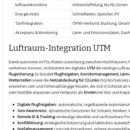
luftraumkorridore
Höhenstaffelung, No-Fly-Zonen
Energie-Hubs
Schnellladen, Speicher, PV
Tarifintegration
ÖPNV-Verbund, Buchung, ⁢Cleari
Akzeptanz ‌& Monitoring
Lärm- und Emissionsdaten, Das
Luftraum-Integration UTM
Damit autonome eVTOL-Flotten ‍zuverlässig zwischen ⁣Hochhäusern,
verkehren⁣ können, ⁤orchestriert ein digitales‌
UTM
die niedrige​ Luftra
Flugsicherung
. Es bündelt
Flugfreigaben
,
Korridormanagement
,
Lärm-
Wetterzellen
sowie die
Netzabdeckung für C2-Links
(5G/6G/Satcom) z
entstehen zeit- und höhenabhängige Routen, die‌ sich in Echtzeit a
oder Notfälle anpassen und Vertiports als
Knoten
mit Slot- und Kapa
Digitale Flugfreigaben:
⁤ automatische, regelbasierte⁤ Autorisieru
Geo-Awareness:
⁤ dynamische Geozonen für​ Schulen, kliniken,
Remote⁢ ID & Tracking:
eindeutige Identität und verifizierbare P
konfliktlösung:
strategische Entzerrung und taktisches ⁢Ausweich
Notfallmanagement:
Lost-Link-Prozeduren, sichere Ausweichfläch