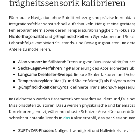
trägheitssensorik⁤ kalibrieren
Für robuste Navigation ohne Satellitenbezug sind ​präzise Inertialda
Integrationsfehler sonst schnell aufschaukeln. Nötig ist ⁣eine gerätes
Fehlerparametern sowie deren Temperaturabhängigkeit.Im Fokus s
Nichtorthogonalität
und‍
g-Empfindlichkeit
von ⁢Gyroskopen und Besch
Laborabfolge kombiniert Stillstands-⁢ und ⁤Bewegungsmuster, um ‍dete
Anteile zu modellieren.
Allan-varianz im ‍Stillstand
: Trennung von Bias-Instabilität,Rausc
Sechs-Lagen-Verfahren
: 1g-Kalibrierung des Accelerometers ü
Langsame⁢ Drehteller-Sweeps
:⁣ lineare⁤ Skalenfaktoren und Ac
Temperaturzyklen
: Bias(T) und Skalenfaktor(T) ​als Polynom od
g-Empfindlichkeit ‌der Gyros
: definierte Translations-/Neigese
Im Feldbetrieb⁤ werden ⁢Parameter⁣ kontinuierlich validiert⁣ und,falls​ n
Missionsdaten zu⁢ stören. Dazu werden physikalische und kinematis
Korrektoren genutzt, während robuste ‌Schätzer ‍Ausreißer unterdrü
schreibt nur stabile Trends ⁣in
das
Kalibrierprofil, das ‌per‍ Seriennu
ZUPT-/ZAR-Phasen
: Nullgeschwindigkeit und Nullwinkelrate⁤ als