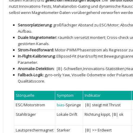
lokalen Karten) und
gewichten ⁣Messungen adaptiv
. Die ⁤
sensorfusio
‌nutzt Innovations‑Tests, Mahalanobis‑Gating und dynamische Rausch
selbst wenn‌ Magnetometer‑Daten vorübergehend ⁣verworfen⁤ werde
Sensorplatzierung:
großflächiger Abstand ⁢zu ESC/Motor;‍ Abschirm
Aufbau.
Duale⁣ Magnetometer:
räumlich ⁣versetzt montiert; Cross‑check‌
gestörten Kanals.
Strom‑Feedforward:
⁢Motor‑PWM/Phasenstrom als Regressor zur
In‑Flight‑Kalibrierung:
Ellipsoid‑Fit (Hard/soft) mit‌ Bewegungsan
Parameter.
Anomalie‑Detektion:
​ |B|-Schwellen,Innovations‑Statistiken,Head
Fallback‑Logik:
gyro‑only‌ Yaw, Visuelle Odometrie oder Polarisa
Qualitätsscore.
Störquelle
Symptom
Indikator
ESC/Motorstrom
bias
‑Sprünge
|B| steigt mit⁣ Thrust
Stahlträger
Lokale ‌Drift
Richtung​ kippt, |B| ok
Lautsprechermagnet
Starker‌
|B| >>​ Erdwert