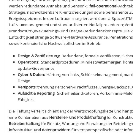
werden redundante Antriebe ‍und Sensorik, ⁢
fail-operational
-Architek
Strategie, nachvollziehbare KI-entscheidungen sowie permanente ‌
Ereignisspeichern. In den Luftraum ⁢integriert wird über U-Space/UTM⁤
Luftraummanagement und standardisierten Notfallprozeduren; Vertip
Brandschutz-,evakuierungs- und⁤ Energie-Redundanzkonzepte. Die‌ Z
Lufttüchtigkeit strenge‌ Software-/Hardware-Assurance, Penetrations
sowie kontinuierliche Nachweispflichten im ⁢Betrieb.
Design &⁢ Zertifizierung:
‍ Redundanz, formale Verifikation, Sich
Operations:
‍ Standardprozeduren, Mindestwettermargen, ‍kontin
update-Governance
Cyber & Daten:
⁣ Härtung von Links, Schlüsselmanagement, manipu
Design
Vertiports:
trennung ⁢Personen-/Frachtflüsse, Energie-Backups, 
Aufsicht & Reporting:
‍ Sicherheitsindikatoren, Vorkommnis-Meldu
Fähigkeit
Die Haftung ⁣verteilt sich entlang der Wertschöpfungskette und hängt
eine Kombination aus
Hersteller- ⁣und Produkthaftung
für ⁢Konstrukti
Betreiberhaftung
für Einsatz, Wartung und Einhaltung der‍ Betriebsgr
Infrastruktur- und‌ datenprovidern
für vertiportspezifische oder inf