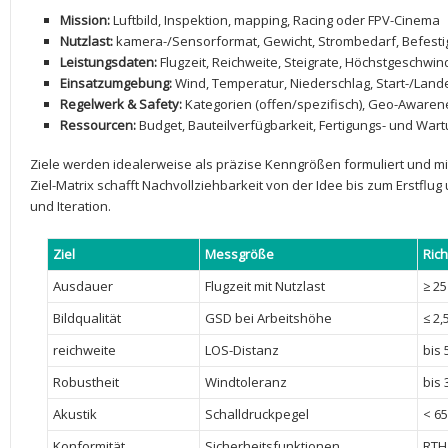
Mission:
Luftbild, Inspektion, mapping, Racing oder ⁣FPV-Cinema
Nutzlast:
kamera-/Sensorformat, Gewicht, ⁤Strombedarf, Befest
Leistungsdaten:
Flugzeit, Reichweite, Steigrate,⁢ Höchstgeschwin
Einsatzumgebung:
Wind, ⁤Temperatur,‍ Niederschlag, ‍Start-/Lan
Regelwerk & Safety:
Kategorien ​(offen/spezifisch), Geo-Awarene
Ressourcen:
Budget, Bauteilverfügbarkeit, Fertigungs-⁢ und Wa
Ziele werden idealerweise als präzise Kenngrößen formuliert und mi
Ziel-Matrix schafft Nachvollziehbarkeit von der Idee bis zum Erstflug
‍und ‌Iteration.
Ziel
Messgröße
Rich
Ausdauer
Flugzeit mit Nutzlast
≥ 25
Bildqualität
GSD bei Arbeitshöhe
≤ 2,
reichweite
LOS-Distanz
bis 
Robustheit
Windtoleranz
bis 
Akustik
Schalldruckpegel
< 65
Konformität
Sicherheitsfunktionen
RTH,