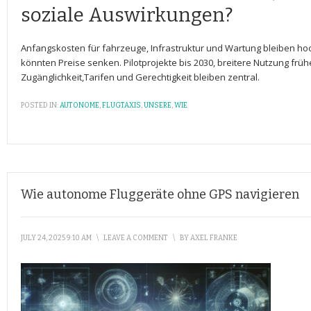
soziale⁢ Auswirkungen?
Anfangskosten für fahrzeuge, Infrastruktur und Wartung​ bleiben hoc
könnten‍ Preise senken. Pilotprojekte ⁣bis ⁣2030, breitere ​Nutzung fr
Zugänglichkeit,Tarifen und Gerechtigkeit bleiben zentral.
POSTED IN:
AUTONOME
,
FLUGTAXIS
,
UNSERE
,
WIE
Wie autonome Fluggeräte ohne GPS navigieren
JULY 24, 2025 9:10 AM
\
LEAVE A COMMENT
\
BY
AXEL FRANKE