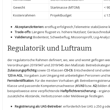
Gewicht
Startmasse (MTOM)
< 90
Kostenrahmen
Projektbudget
≤ ‍1.
Akzeptanzkriterien:
erstflug ⁣erfolgreich,Telemetrie stabil,keine‌
Trade-offs:
⁤Längere flugzeit vs. höhere‍ Nutzlast; Geräuschredukt
Validierung:
Bodentest, Schwebeflug, Missionsprofil, Log-Analy
Regulatorik‌ und Luftraum
der‌ regulatorische ‍Rahmen definiert,​ wo, wie und womit geflogen werd
Verordnungen 2019/947 und 2019/945 ​den ‍Maßstab: Betriebskategor
Zulassungspflichtig
sowie CE-Klassen
C0-C6
. Entscheidend sind unt
120 m AGL
, ⁤Vorgaben zum Umgang mit unbeteiligten Personen und t
‍Fernidentifikation
. Für ​die meisten Vorhaben gilt: Betreiberregistri
Klasse und​ passende Kompetenznachweise‍ (
A1/A3
bzw.
A2
) bilden d
⁣beispielsweise eine verpflichtende⁤
Haftpflichtversicherung
– ergänz
zusätzliche Abstände, Verbotszonen oder Meldewege festlegen.
Registrierung ‍als UAS-Betreiber
: ⁣erforderlich bei UAS ≥ 250 g o