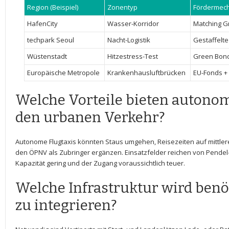
Region (Beispiel)
Zonentyp
Fördermec
HafenCity
Wasser-Korridor
Matching G
techpark Seoul
Nacht-Logistik
Gestaffelte
Wüstenstadt
Hitzestress-Test
Green Bond
Europäische Metropole
Krankenhausluftbrücken
EU-Fonds +
Welche Vorteile ‍bieten autonom
den ‌urbanen Verkehr?
Autonome‌ Flugtaxis könnten Staus ⁤umgehen,⁤ Reisezeiten auf mittler
den ⁤ÖPNV als Zubringer ergänzen. Einsatzfelder reichen von Pendel- 
Kapazität gering⁣ und der ​Zugang⁢ voraussichtlich ⁢teuer.
Welche‌ Infrastruktur ‌wird ⁢ben
zu​ integrieren?