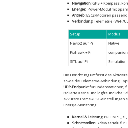
Navigation:
GPS +‌ Kompass, korr
Energie:
⁣ Power-Modul ‍mit Sp
Antrieb:
ESCs/Motoren passend z
Verbindung:
Telemetrie (Wi‑Fi/U
Setup
Modus
Navio2 ‍auf Pi
Native
Pixhawk + Pi
companion
SITL auf Pi
Simulation
Die Einrichtung umfasst‍ das⁢ Aktivie
sowie ​die Telemetrie-Anbindung. Typi
UDP-Endpunkt
⁢für​ Bodenstationen; 
isolierte Kerne und logfreundliche 
akkurate Frame-/ESC-einstellungen sin
Energie-Monitoring.
Kernel ⁣& Leistung:
⁣PREEMPT_RT, 
Schnittstellen:
⁣ /dev/serial0 für⁣ 