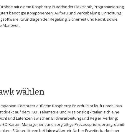
Drohne mit einem Raspberry Pi verbindet Elektronik, Programmierung ​
äutert ⁢benötigte‍ Komponenten, ‍Aufbau und Verkabelung, Einrichtung
ugsoftware, Grundlagen der Regelung, ‍Sicherheit und Recht, ‌sowie
me Manöver.
hawk wählen
mpanion-Computer auf dem Raspberry ⁣Pi: ArduPilot läuft unter linux
t​ direkt auf dem ⁢HAT, Telemetrie und Missionslogik teilen sich eine
ewicht und Latenzen⁢ zwischen Bildverarbeitung und Regler,‍ verlangt
 SD‑Karten‑Management ⁤und sorgfältige Prozesspriorisierung, damit⁢
wanken. Stärken liegen bei
Integration
, einfacher Erweiterbarkeit‌ per​