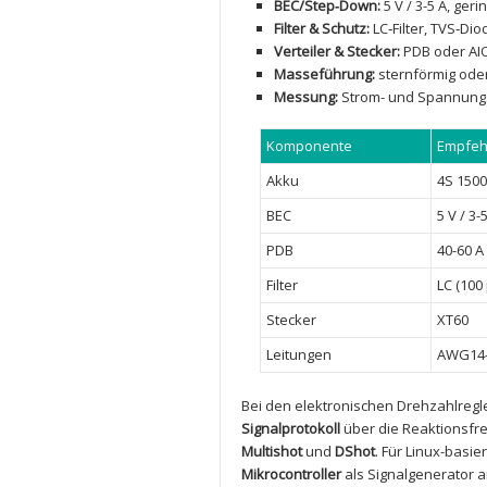
BEC/Step‑Down:
5 V / 3-5 A, ger
Filter & Schutz:
LC‑Filter, TVS‑Dio
Verteiler &‌ Stecker:
PDB oder ⁢AI
Masseführung:
‌sternförmig ​od
Messung:
Strom- und Spannungs
Komponente
Empfeh
Akku
4S ⁣150
BEC
5 V ‌/ 3-
PDB
40-60 A
Filter
LC (100
Stecker
XT60
Leitungen
AWG14-
Bei den elektronischen ⁢Drehzahlregl
Signalprotokoll
über die Reaktionsfreu
Multishot
und
DShot
. Für‍ Linux-basie
Mikrocontroller
als ⁢Signalgenerator‌ 