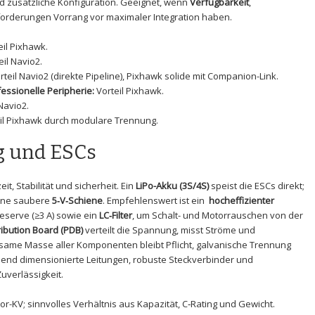
 zusätzliche Konfiguration. Geeignet, wenn
Verfügbarkeit
,
forderungen Vorrang ‍vor maximaler Integration ​haben.
il ⁣Pixhawk.
il Navio2.
rteil Navio2 (direkte Pipeline), Pixhawk solide⁣ mit Companion-Link.
essionelle Peripherie:
Vorteil Pixhawk.
Navio2.
eil⁤ Pixhawk durch modulare Trennung.
g und ESCs
it, Stabilität und sicherheit. Ein
LiPo-Akku (3S/4S)
speist‍ die ESCs ⁢direkt;
eine saubere
5‑V‑Schiene
. ⁢Empfehlenswert ​ist ein ⁤
hocheffizienter⁢
serve‍ (≥3 ⁢A) sowie ein
LC‑Filter
, um ⁤Schalt- und Motorrauschen von der​
ribution Board (PDB)
‌verteilt die Spannung, misst Ströme und
same Masse aller Komponenten bleibt Pflicht, galvanische Trennung
ichend dimensionierte Leitungen, robuste Steckverbinder und
verlässigkeit.
or-KV; sinnvolles Verhältnis aus Kapazität, C‑Rating ‌und Gewicht.