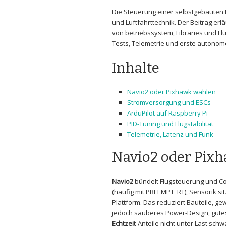
Die Steuerung ‍einer selbstgebauten 
und Luftfahrttechnik. Der Beitrag erl
von betriebssystem, Libraries und Fl
Tests, Telemetrie​ und erste‍ autono
Inhalte
Navio2 ⁢oder Pixhawk wählen
Stromversorgung ⁢und ESCs
ArduPilot auf Raspberry Pi
PID-Tuning und Flugstabilität
Telemetrie,⁤ Latenz ​und ​Funk
Navio2 ⁤oder Pix
Navio2
bündelt Flugsteuerung‍ und Co
(häufig mit PREEMPT_RT), Sensorik sitz
Plattform. Das reduziert Bauteile,‌ g
jedoch sauberes Power-Design, gutes
Echtzeit
-Anteile nicht unter Last sch