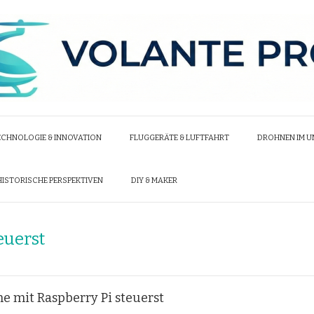
ECHNOLOGIE & INNOVATION
FLUGGERÄTE & LUFTFAHRT
DROHNEN IM 
HISTORISCHE PERSPEKTIVEN
DIY & MAKER
euerst
e mit Raspberry Pi steuerst