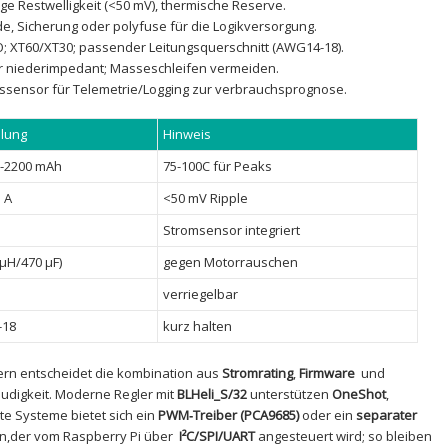
inge Restwelligkeit (<50 mV), thermische ‌Reserve.
de, Sicherung ⁣oder ‍polyfuse für die⁣ Logikversorgung.
O; XT60/XT30; passender Leitungsquerschnitt (AWG14-18).
er niederimpedant; Masseschleifen ‌vermeiden.
sensor für ⁣Telemetrie/Logging zur verbrauchsprognose.
lung
Hinweis
0-2200 mAh
75-100C⁣ für Peaks
5 A
<50 mV Ripple
Stromsensor integriert
 µH/470 µF)
gegen Motorrauschen
verriegelbar
18
kurz halten
ern entscheidet die kombination⁢ aus
Stromrating
,‌
Firmware
‌ und
digkeit. Moderne​ Regler mit​
BLHeli_S/32
unterstützen
OneShot
,
rte‌ Systeme ​bietet sich ein
PWM‑Treiber (PCA9685)
oder ​ein
separater
an,der vom Raspberry Pi über ⁤
I²C/SPI/UART
angesteuert wird;‌ so bleiben