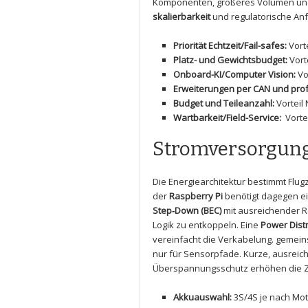
Komponenten, größeres Volumen ‍und
skalierbarkeit
und⁣ regulatorische⁤ An
Priorität Echtzeit/Fail-safes:
Vorte
Platz- und⁢ Gewichtsbudget:
Vorte
Onboard-KI/Computer Vision:
⁤Vo
Erweiterungen per CAN und prof
Budget und ‍Teileanzahl:
Vorteil 
Wartbarkeit/Field-Service:
​ Vort
Stromversorgun
Die Energiearchitektur‌ bestimmt Flugze
der⁤
Raspberry⁢ Pi
⁤benötigt ‌dagegen 
Step‑Down (BEC)
mit ausreichender Re
Logik‌ zu entkoppeln. ‍Eine
Power ​Dist
vereinfacht die Verkabelung. gemein
nur ‌für ⁤Sensorpfade. Kurze, ‍ausre
Überspannungsschutz ​erhöhen die Zu
Akkuauswahl:
3S/4S je nach‍ Mot