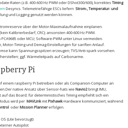
pdate‑Raten (z.B. 400-600 Hz‍ PWM oder DShot300/600),‍ korrektes
Timing
rn‌
Desyncs. Telemetriefähige​ ESCs liefern ​
Strom‑, Temperatur‑ und
gelung und Logging ⁤genutzt werden können.
 Stromreserve über der Motor‑Maximalaufnahme einplanen.
kein Kalibrierbedarf, CRC); ansonsten⁢ 400-600 ⁤Hz PWM.
 PCA9685 oder​ MCU; Software‑PWM unter Linux vermeiden.
 ‍Motor‑Timing und Demag‑Einstellungen für sanften Anlauf.
emse kann Spannungsspitzen erzeugen; TVS/Anti‑spark vorsehen.
cherstellen; ggf. Wärmeleitpads auf Carbonarme.
spberry Pi
auf einem raspberry Pi betreiben oder als Companion-Computer ⁤an
tzen.Der native Ansatz über Sensor-hats wie
Navio2
bringt IMU,
f das​ Board; für deterministisches Timing empfiehlt sich ein
Modus wird per ​
MAVLink
⁤mit
Pixhawk
-Hardware‌ kommuniziert, während
ntrol
⁢ oder
Mission Planner
erfolgen.
 OS (Lite bevorzugt)
xterner Autopilot