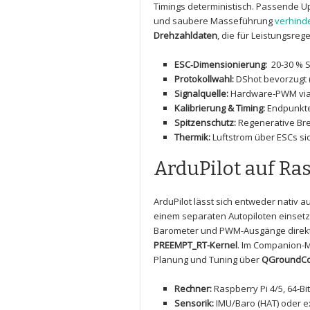
Timings deterministisch.‌ Passende U
und saubere‌ Masseführung‍
verhinde
Drehzahldaten
, die​ für Leistungsre
ESC‑Dimensionierung:
⁢ 20-30 %
Protokollwahl:
DShot ⁤bevorzugt (
Signalquelle:
⁣Hardware‑PWM ⁤via
Kalibrierung & Timing:
Endpunkte,
Spitzenschutz:
Regenerative Br
Thermik:
Luftstrom über ⁤ESCs si
ArduPilot⁢ auf⁣ Ra
ArduPilot lässt sich entweder nativ 
⁣einem ‍separaten Autopiloten einse
Barometer und PWM-Ausgänge direkt au
PREEMPT_RT-Kernel
. Im‍ Companion-
Planung ​und Tuning über
QGroundCo
Rechner:
Raspberry Pi 4/5, 64‑Bit
Sensorik:
⁢IMU/Baro (HAT) oder e