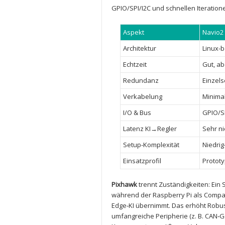
GPIO/SPI/I2C und schnellen Iteration
Aspekt
Navio2
Architektur
Linux-b
Echtzeit
Gut, ab
Redundanz
Einzels
Verkabelung
Minimal
I/O & Bus
GPIO/SP
Latenz KI→Regler
Sehr ni
Setup-Komplexität
Niedrig
Einsatzprofil
Prototy
Pixhawk
trennt Zuständigkeiten: Ein S
während der Raspberry Pi als Compa
Edge‑KI übernimmt. Das erhöht Robus
umfangreiche Peripherie (z. B.⁢ CAN‑