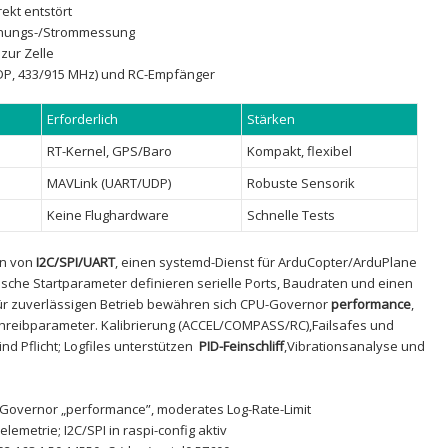
ekt entstört
annungs-/Strommessung
ur ⁤Zelle
DP, 433/915 MHz) und⁤ RC-Empfänger
Erforderlich
Stärken
RT-Kernel, GPS/Baro
Kompakt, flexibel
MAVLink (UART/UDP)
Robuste Sensorik
Keine Flughardware
Schnelle ‌Tests
ren von
I2C/SPI/UART
, einen systemd-Dienst für ⁣ArduCopter/ArduPlane ​
sche⁤ Startparameter definieren​ serielle Ports, Baudraten und ‌einen
für ‍zuverlässigen Betrieb ‍bewähren sich⁤ CPU-Governor
performance
,
Schreibparameter. Kalibrierung (ACCEL/COMPASS/RC),Failsafes und
d Pflicht; Logfiles unterstützen ⁢
PID-Feinschliff
,Vibrationsanalyse und
Governor „performance”, moderates Log-Rate-Limit
Telemetrie;⁢ I2C/SPI in raspi-config aktiv