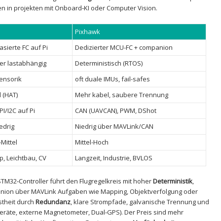
en ⁤in projekten mit Onboard‑KI oder Computer Vision.
Pixhawk
asierte FC auf Pi
Dedizierter MCU-FC‌ + companion
er lastabhängig
Deterministisch‍ (RTOS)
ensorik
oft duale IMUs, ​fail-safes
 (HAT)
Mehr kabel,​ saubere Trennung
I/I2C auf Pi
CAN‍ (UAVCAN), PWM, DShot
edrig
Niedrig über‌ MAVLink/CAN
-Mittel
Mittel-Hoch
p, Leichtbau, CV
Langzeit, Industrie, BVLOS
TM32‑Controller führt ⁢den Flugregelkreis⁣ mit hoher
Deterministik
,
nion über MAVLink Aufgaben wie Mapping, Objektverfolgung oder⁣
theit‌ durch
Redundanz
, ⁤klare‍ Strompfade, galvanische Trennung und
Geräte, externe Magnetometer, ​Dual‑GPS). Der Preis sind mehr