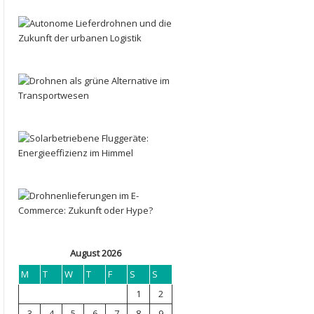
August 2026
M
T
W
T
F
S
S
1
2
3
4
5
6
7
8
9